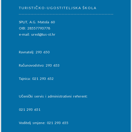
TURISTIČKO-UGOSTITELJSKA ŠKOLA
SPLIT, A.G. Matoša 60
OIB: 28557793778
e-mail: ured@tus-st.hr
Ravnatelj: 293 650
Računovodstvo: 293 653
Tajnica: 021 293 652
Učenički servis i administrativni referent:
021 293 651
Voditelj smjene: 021 293 655