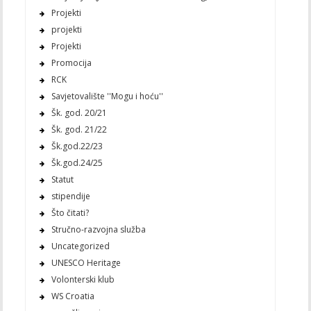
Projekti
projekti
Projekti
Promocija
RCK
Savjetovalište ''Mogu i hoću''
Šk. god. 20/21
Šk. god. 21/22
Šk.god.22/23
Šk.god.24/25
Statut
stipendije
Što čitati?
Stručno-razvojna služba
Uncategorized
UNESCO Heritage
Volonterski klub
WS Croatia