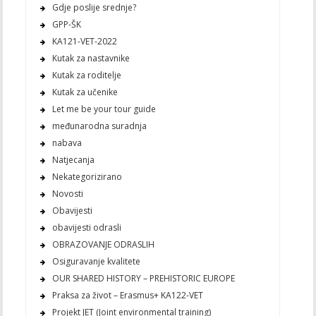
Gdje poslije srednje?
GPP-ŠK
KA121-VET-2022
Kutak za nastavnike
Kutak za roditelje
Kutak za učenike
Let me be your tour guide
međunarodna suradnja
nabava
Natjecanja
Nekategorizirano
Novosti
Obavijesti
obavijesti odrasli
OBRAZOVANJE ODRASLIH
Osiguravanje kvalitete
OUR SHARED HISTORY – PREHISTORIC EUROPE
Praksa za život – Erasmus+ KA122-VET
Projekt JET (Joint environmental training)