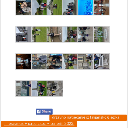
državno natjecanje iz talijanskog jezika
→
←
erasmus + u.n.e.s.c.o. – tenerifi 2023.