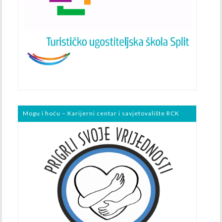
Mogu i hoću – Karijerni centar i savjetovalište RCK