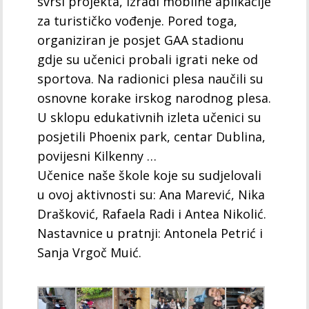
svrsi projekta, izradi mobilne aplikacije
za turističko vođenje. Pored toga,
organiziran je posjet GAA stadionu
gdje su učenici probali igrati neke od
sportova. Na radionici plesa naučili su
osnovne korake irskog narodnog plesa.
U sklopu edukativnih izleta učenici su
posjetili Phoenix park, centar Dublina,
povijesni Kilkenny …
Učenice naše škole koje su sudjelovali
u ovoj aktivnosti su: Ana Marević, Nika
Drašković, Rafaela Radi i Antea Nikolić.
Nastavnice u pratnji: Antonela Petrić i
Sanja Vrgoč Muić.