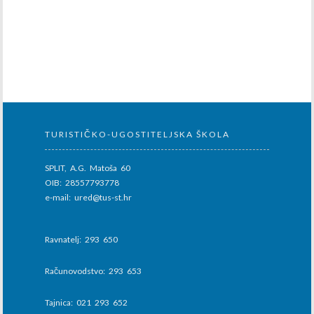
TURISTIČKO-UGOSTITELJSKA ŠKOLA
SPLIT, A.G. Matoša 60
OIB: 28557793778
e-mail: ured@tus-st.hr
Ravnatelj: 293 650
Računovodstvo: 293 653
Tajnica: 021 293 652