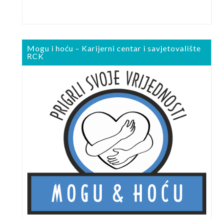
Mogu i hoću – Karijerni centar i savjetovalište
RCK