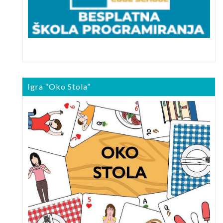
Igra “Oko Stola”