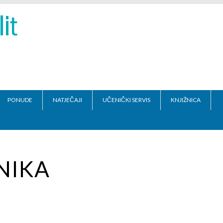
PONUDE
NATJEČAJI
UČENIČKI SERVIS
KNJIŽNICA
NIKA