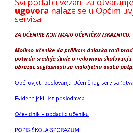
Svi podatci vezani za otvaranj
ugovora
nalaze se u Općim uv
servisa
ZA UČENIKE KOJI IMAJU UČENIČKU ISKAZNICU:
Molimo učenike da prilikom dolaska radi prod
potvrdu srednje škole o redovnom školovanju, 
obrazac suglasnosti za maloljetnu osobu pot
Opći uvjeti poslovanja Učeničkog servisa (otva
Evidencijski-list-poslodavca
Očevidnik – podaci o učeniku
POPIS-ŠKOLA-SPORAZUM