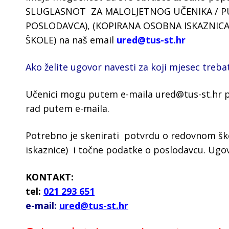
SLUGLASNOT ZA MALOLJETNOG UČENIKA / PU
POSLODAVCA), (KOPIRANA OSOBNA ISKAZNICA,
ŠKOLE) na naš email
ured@tus-st.hr
Ako želite ugovor navesti za koji mjesec treb
Učenici mogu putem e-maila ured@tus-st.hr pr
rad putem e-maila.
Potrebno je skenirati potvrdu o redovnom ško
iskaznice) i točne podatke o poslodavcu. Ugov
KONTAKT:
tel:
021 293 651
e-mail:
ured@tus-st.hr