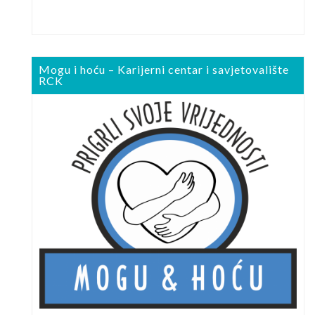
Mogu i hoću – Karijerni centar i savjetovalište
RCK