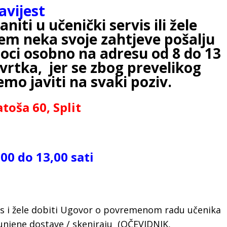
avijest
aniti u učenički servis ili žele
cem neka svoje zahtjeve pošalju
doci osobno na adresu od 8 do 13
tvrtka, jer se zbog prevelikog
mo javiti na svaki poziv.
toša 60, Split
,00 do 13,00 sati
ervis i žele dobiti Ugovor o povremenom radu učenika
njene dostave / skeniraju (OČEVIDNIK,