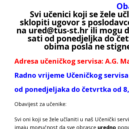
Ob
Svi učenici koji se žele učl
sklopiti ugovor s poslodav
na ured@tus-st.hr ili mogu 
sati od ponedjeljka do če
obima posla ne stigne
Adresa učeničkog servisa: A.G. Ma
R
adno vrijeme Učeničkog servisa
od ponedjeljaka do četvrtka
od 8
Obavijest za učenike:
Svi oni koji se žele učlaniti u naš Učenički s
imaju mogućnost da sve obrasce
uredno
popu