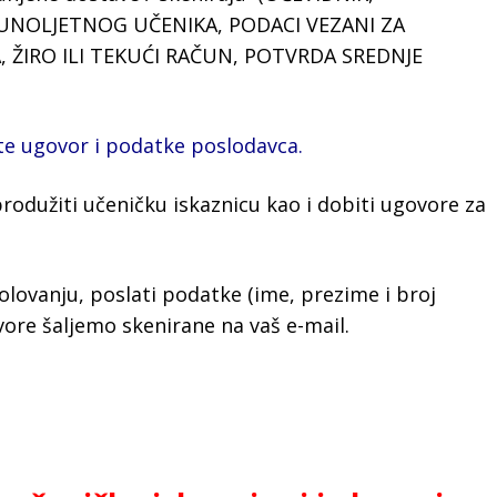
NOLJETNOG UČENIKA, PODACI VEZANI ZA
 ŽIRO ILI TEKUĆI RAČUN, POTVRDA SREDNJE
ate ugovor i podatke poslodavca.
odužiti učeničku iskaznicu kao i dobiti ugovore za
lovanju, poslati podatke (ime, prezime i broj
ore šaljemo skenirane na vaš e-mail.