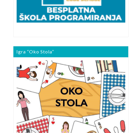
Igra “Oko Stola”