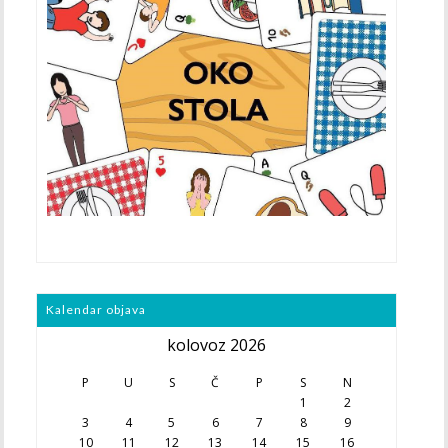
Kalendar objava
kolovoz 2026
P
U
S
Č
P
S
N
1
2
3
4
5
6
7
8
9
10
11
12
13
14
15
16