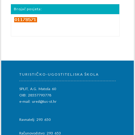
Brojač posjeta:
TURISTIČKO-UGOSTITELJSKA ŠKOLA
SPLIT, A.G. Matoša 60
OIB: 28557793778
e-mail: ured@tus-st.hr
Ravnatelj: 293 650
Računovodstvo: 293 653