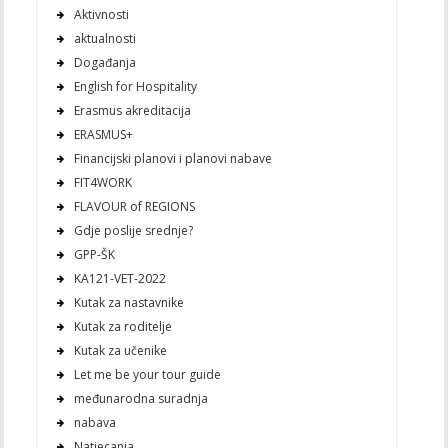
Aktivnosti
aktualnosti
Događanja
English for Hospitality
Erasmus akreditacija
ERASMUS+
Financijski planovi i planovi nabave
FIT4WORK
FLAVOUR of REGIONS
Gdje poslije srednje?
GPP-ŠK
KA121-VET-2022
Kutak za nastavnike
Kutak za roditelje
Kutak za učenike
Let me be your tour guide
međunarodna suradnja
nabava
Natjecanja