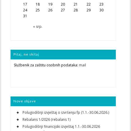
17
18
19
20
21
22
23
24
25
26
27
28
29
30
31
« srp.
Pitaj, ne skitaj
Službenik za zaštitu osobnih podataka:
mail
Nove objave
Polugodišnji izvještaj o izvršenju fp (1.1.-30.06.2026.)
Rebalans 1/2026 (rebalans 1)
Polugodišnji financijski izvještaj 1.1.-30.06.2026