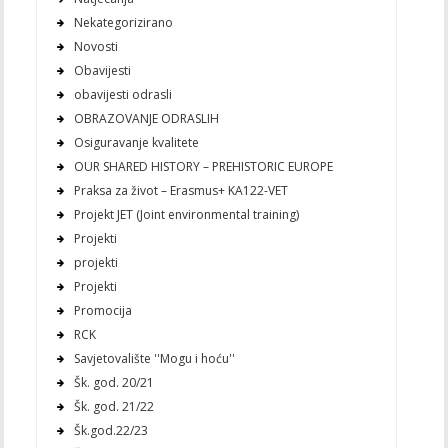
Nekategorizirano
Novosti
Obavijesti
obavijesti odrasli
OBRAZOVANJE ODRASLIH
Osiguravanje kvalitete
OUR SHARED HISTORY – PREHISTORIC EUROPE
Praksa za život – Erasmus+ KA122-VET
Projekt JET (Joint environmental training)
Projekti
projekti
Projekti
Promocija
RCK
Savjetovalište ''Mogu i hoću''
Šk. god. 20/21
Šk. god. 21/22
Šk.god.22/23