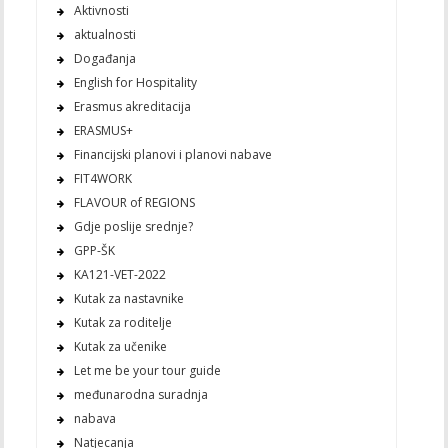
Aktivnosti
aktualnosti
Događanja
English for Hospitality
Erasmus akreditacija
ERASMUS+
Financijski planovi i planovi nabave
FIT4WORK
FLAVOUR of REGIONS
Gdje poslije srednje?
GPP-ŠK
KA121-VET-2022
Kutak za nastavnike
Kutak za roditelje
Kutak za učenike
Let me be your tour guide
međunarodna suradnja
nabava
Natjecanja