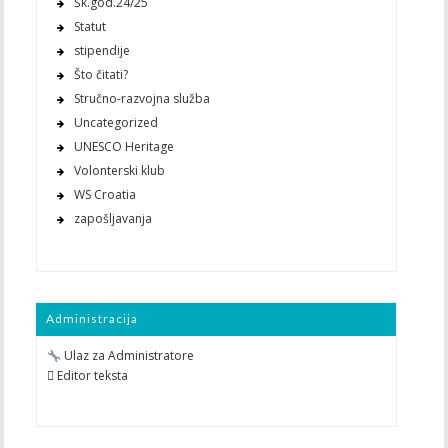
Šk.god.24/25
Statut
stipendije
Što čitati?
Stručno-razvojna služba
Uncategorized
UNESCO Heritage
Volonterski klub
WS Croatia
zapošljavanja
Administracija
Ulaz za Administratore
 Editor teksta