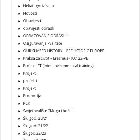
Nekategorizirano
Novosti
Obavijesti
obavijesti odrasli
OBRAZOVANJE ODRASLIH
Osiguravanje kvalitete
OUR SHARED HISTORY – PREHISTORIC EUROPE
Praksa za život – Erasmus+ KA122-VET
Projekt JET (Joint environmental training)
Projekti
projekti
Projekti
Promocija
RCK
Savjetovalište ''Mogu i hoću''
Šk. god. 20/21
Šk. god. 21/22
Šk.god.22/23