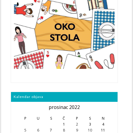
Kalendar objava
prosinac 2022
P
U
S
Č
P
S
N
1
2
3
4
5
6
7
8
9
10
11