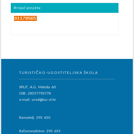
Brojač posjeta:
TURISTIČKO-UGOSTITELJSKA ŠKOLA
SPLIT, A.G. Matoša 60
OIB: 28557793778
e-mail: ured@tus-st.hr
Ravnatelj: 293 650
Računovodstvo: 293 653