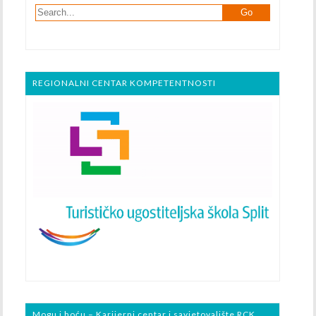
REGIONALNI CENTAR KOMPETENTNOSTI
Mogu i hoću – Karijerni centar i savjetovalište RCK