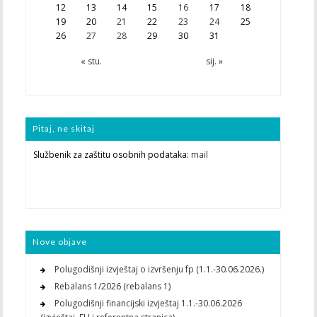
12
13
14
15
16
17
18
19
20
21
22
23
24
25
26
27
28
29
30
31
« stu.
sij. »
Pitaj, ne skitaj
Službenik za zaštitu osobnih podataka:
mail
Nove objave
Polugodišnji izvještaj o izvršenju fp (1.1.-30.06.2026.)
Rebalans 1/2026 (rebalans 1)
Polugodišnji financijski izvještaj 1.1.-30.06.2026