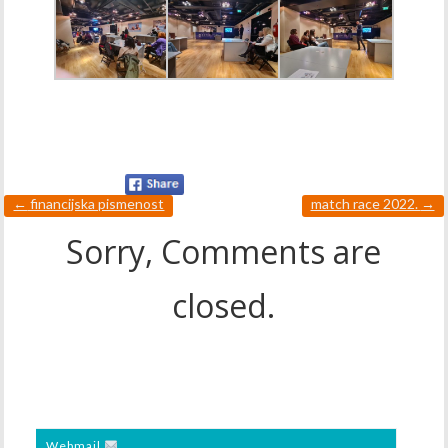
←
financijska pismenost
match race 2022.
→
Sorry, Comments are
closed.
Webmail