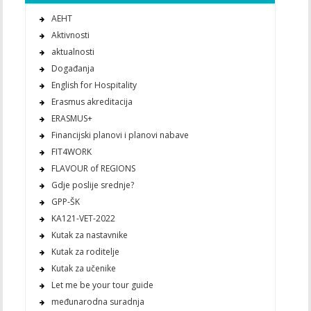
AEHT
Aktivnosti
aktualnosti
Događanja
English for Hospitality
Erasmus akreditacija
ERASMUS+
Financijski planovi i planovi nabave
FIT4WORK
FLAVOUR of REGIONS
Gdje poslije srednje?
GPP-ŠK
KA121-VET-2022
Kutak za nastavnike
Kutak za roditelje
Kutak za učenike
Let me be your tour guide
međunarodna suradnja