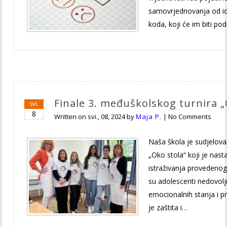
samovrjednovanja od id
koda, koji će im biti pod
Finale 3. međuškolskog turnira „
svi.
8
Written on
svi., 08, 2024
by
Maja P.
|
No Comments
Naša škola je sudjelov
„Oko stola“ koji je nas
istraživanja provedenog 
su adolescenti nedovolj
emocionalnih stanja i p
je zaštita i…