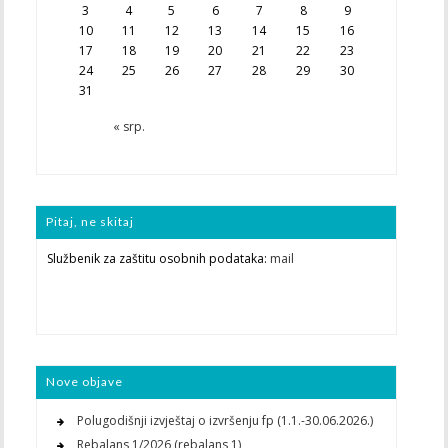
3
4
5
6
7
8
9
10
11
12
13
14
15
16
17
18
19
20
21
22
23
24
25
26
27
28
29
30
31
« srp.
Pitaj, ne skitaj
Službenik za zaštitu osobnih podataka:
mail
Nove objave
Polugodišnji izvještaj o izvršenju fp (1.1.-30.06.2026.)
Rebalans 1/2026 (rebalans 1)