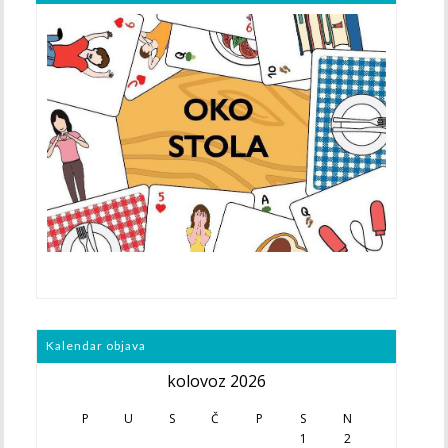
Kalendar objava
kolovoz 2026
P
U
S
Č
P
S
N
1
2