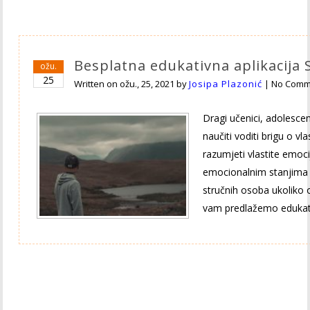
Besplatna edukativna aplikacija S
ožu.
25
Written on
ožu., 25, 2021
by
Josipa Plazonić
|
No Comm
Dragi učenici, adolesce
naučiti voditi brigu o v
razumjeti vlastite emocij
emocionalnim stanjima i
stručnih osoba ukoliko 
vam predlažemo eduka