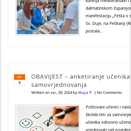
kuhinja mediteranskih i 
dalmatinskom županijom,
manifestaciju „Fešta o s
Sv. Duje, na Peškariji (R
postala…
OBAVIJEST – anketiranje učenika
svi.
9
samovrjednovanja
Written on
svi., 09, 2024
by
Maja P.
|
No Comments
Poštovani učenici i nas
školski tim za samovrje
učenika odnosno učenici
vrjednovati rad pojedin