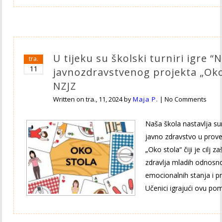
U tijeku su školski turniri igre 
tra.
11
javnozdravstvenog projekta „Oko 
NZJZ
Written on
tra., 11, 2024
by
Maja P.
|
No Comments
Naša škola nastavlja s
javno zdravstvo u prov
„Oko stola“ čiji je cilj 
zdravlja mladih odnosn
emocionalnih stanja i p
Učenici igrajući ovu p