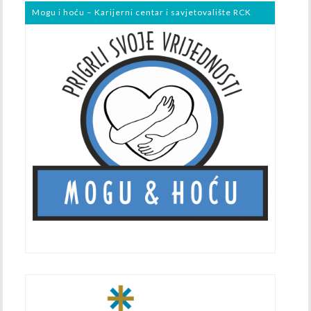
Mogu i hoću – Karijerni centar i savjetovalište RCK