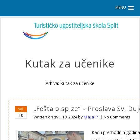
MENU
Kutak za učenike
Arhiva: Kutak za učenike
„Fešta o spize“ – Proslava Sv. Duj
svi.
10
Written on
svi., 10, 2024
by
Maja P.
|
No Comments
Kao i prethodnih godina