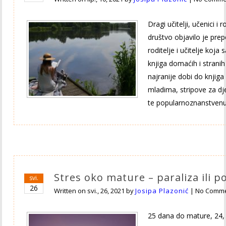
Dragi učitelji, učenici i 
društvo objavilo je pre
roditelje i učitelje koja 
knjiga domaćih i stranih
najranije dobi do knjiga
mladima, stripove za dj
te popularnoznanstven
Stres oko mature – paraliza ili po
svi.
26
Written on
svi., 26, 2021
by
Josipa Plazonić
|
No Comm
25 dana do mature, 24, 