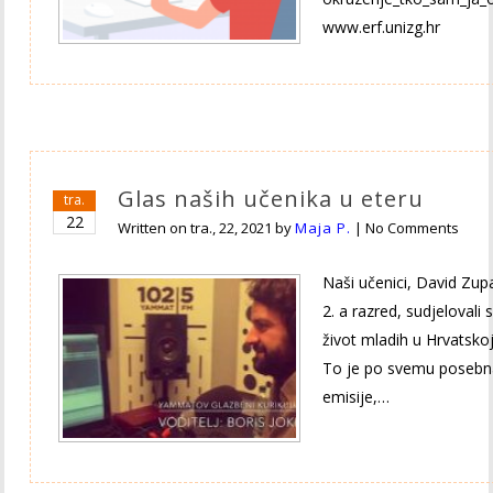
www.erf.unizg.hr
Glas naših učenika u eteru
tra.
22
Written on
tra., 22, 2021
by
Maja P.
|
No Comments
Naši učenici, David Zupa
2. a razred, sudjelovali 
život mladih u Hrvatsko
To je po svemu posebna
emisije,…