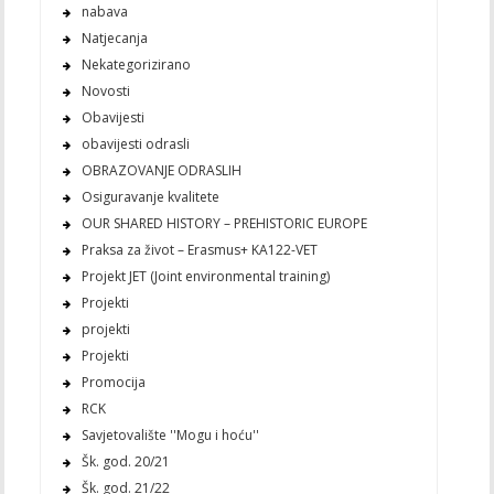
nabava
Natjecanja
Nekategorizirano
Novosti
Obavijesti
obavijesti odrasli
OBRAZOVANJE ODRASLIH
Osiguravanje kvalitete
OUR SHARED HISTORY – PREHISTORIC EUROPE
Praksa za život – Erasmus+ KA122-VET
Projekt JET (Joint environmental training)
Projekti
projekti
Projekti
Promocija
RCK
Savjetovalište ''Mogu i hoću''
Šk. god. 20/21
Šk. god. 21/22