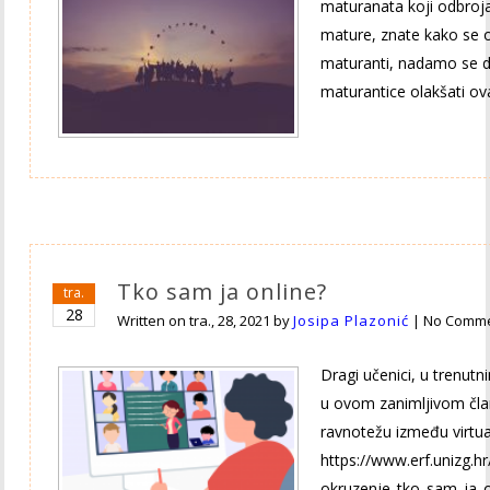
maturanata koji odbroj
mature, znate kako se o
maturanti, nadamo se d
maturantice olakšati ov
Tko sam ja online?
tra.
28
Written on
tra., 28, 2021
by
Josipa Plazonić
|
No Comm
Dragi učenici, u trenut
u ovom zanimljivom član
ravnotežu između virtua
https://www.erf.unizg.
okruzenje_tko_sam_ja_onl