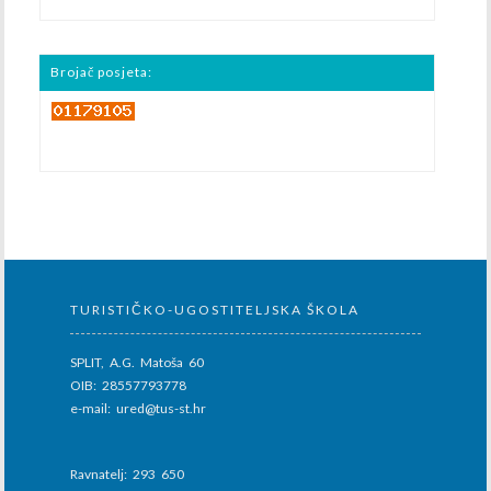
Brojač posjeta:
TURISTIČKO-UGOSTITELJSKA ŠKOLA
SPLIT, A.G. Matoša 60
OIB: 28557793778
e-mail: ured@tus-st.hr
Ravnatelj: 293 650