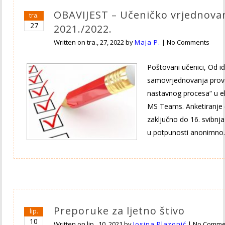
OBAVIJEST – Učeničko vrjednova
tra.
27
2021./2022.
Written on
tra., 27, 2022
by
Maja P.
|
No Comments
Poštovani učenici, Od i
samovrjednovanja provo
nastavnog procesa“ u el
MS Teams. Anketiranje ć
zaključno do 16. svibnja
u potpunosti anonimno.
Preporuke za ljetno štivo
lip.
10
Written on
lip., 10, 2021
by
Josipa Plazonić
|
No Comme