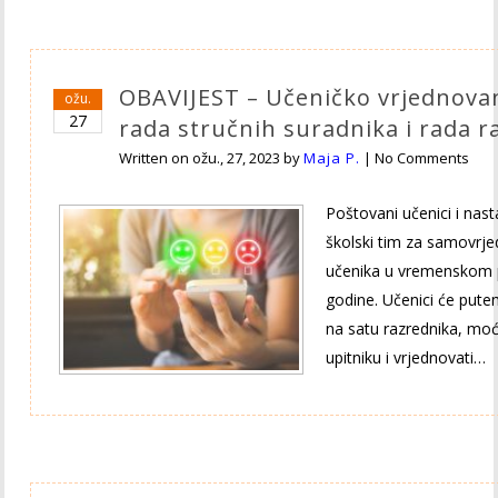
OBAVIJEST – Učeničko vrjednova
ožu.
27
rada stručnih suradnika i rada r
Written on
ožu., 27, 2023
by
Maja P.
|
No Comments
Poštovani učenici i nas
školski tim za samovrje
učenika u vremenskom p
godine. Učenici će putem
na satu razrednika, moć
upitniku i vrjednovati…