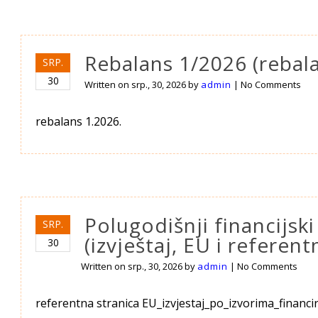
Rebalans 1/2026 (rebala
SRP.
30
Written on
srp., 30, 2026
by
admin
|
No Comments
rebalans 1.2026.
Polugodišnji financijski
SRP.
(izvještaj, EU i referent
30
Written on
srp., 30, 2026
by
admin
|
No Comments
referentna stranica EU_izvjestaj_po_izvorima_financir