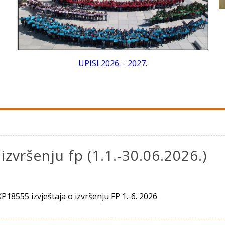
Obrazovanje odraslih - obavijes
nove web stranice i datuma p
- 2027.
 izvršenju fp (1.1.-30.06.2026.)
18555 izvještaja o izvršenju FP 1.-6. 2026