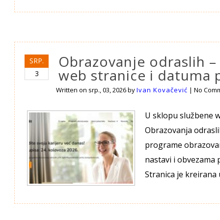
Obrazovanje odraslih –
SRP.
web stranice i datuma 
3
Written on
srp., 03, 2026
by
Ivan Kovačević
|
No Com
U sklopu službene w
Obrazovanja odraslih
programe obrazovanj
nastavi i obvezama p
Stranica je kreirana