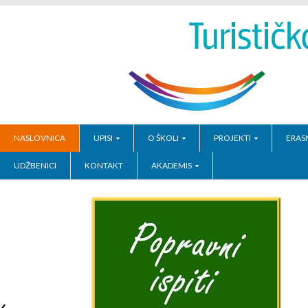
NASLOVNICA
UPISI
O ŠKOLI
PROJEKTI
ERAS
UDŽBENICI
KONTAKT
AKADEMIS
‹