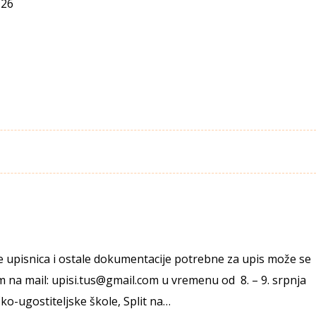
-26
 upisnica i ostale dokumentacije potrebne za upis može se
m na mail: upisi.tus@gmail.com u vremenu od 8. – 9. srpnja
ko-ugostiteljske škole, Split na…