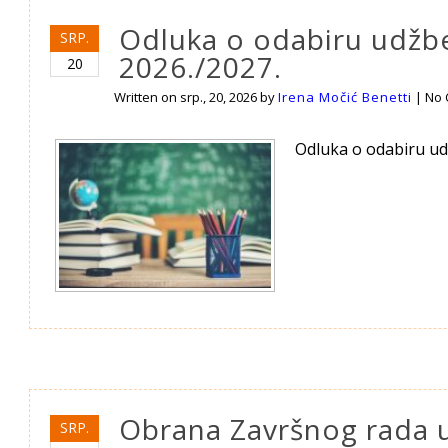
Odluka o odabiru udžbe
SRP.
2026./2027.
20
Written on
srp., 20, 2026
by
Irena Močić Benetti
|
No
Odluka o odabiru udž
Obrana Završnog rada 
SRP.