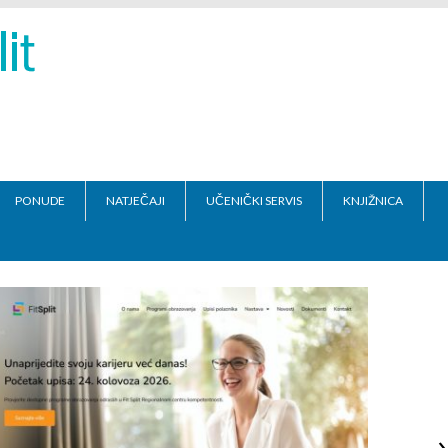
PONUDE
NATJEČAJI
UČENIČKI SERVIS
KNJIŽNICA
›