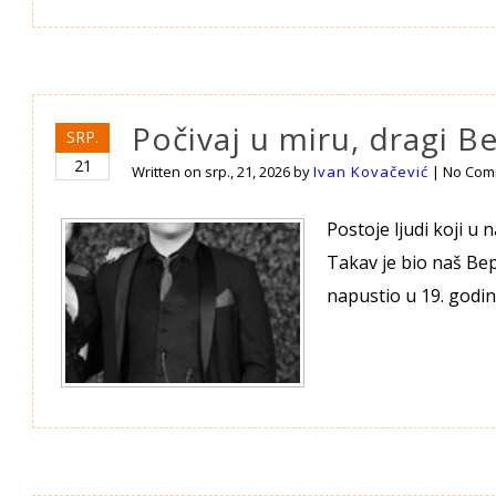
Počivaj u miru, dragi B
SRP.
21
Written on
srp., 21, 2026
by
Ivan Kovačević
|
No Com
Postoje ljudi koji u 
Takav je bio naš Bep
napustio u 19. godin