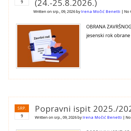
(24.-25.8.2026.)
9
Written on
srp., 09, 2026
by
Irena Močić Benetti
|
No
OBRANA ZAVRŠNOG RA
jesenski rok obrane 
Popravni ispit 2025./202
SRP.
9
Written on
srp., 09, 2026
by
Irena Močić Benetti
|
No