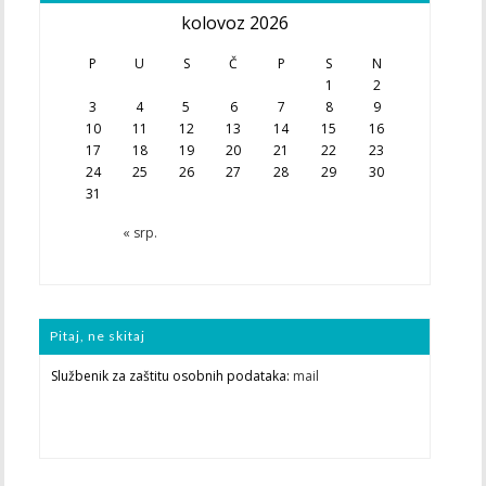
kolovoz 2026
P
U
S
Č
P
S
N
1
2
3
4
5
6
7
8
9
10
11
12
13
14
15
16
17
18
19
20
21
22
23
24
25
26
27
28
29
30
31
« srp.
Pitaj, ne skitaj
Službenik za zaštitu osobnih podataka:
mail