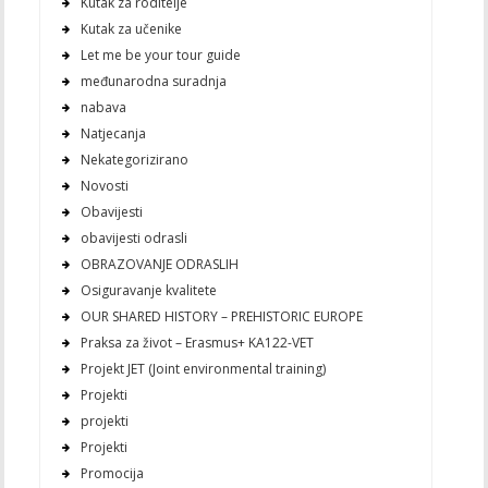
Kutak za roditelje
Kutak za učenike
Let me be your tour guide
međunarodna suradnja
nabava
Natjecanja
Nekategorizirano
Novosti
Obavijesti
obavijesti odrasli
OBRAZOVANJE ODRASLIH
Osiguravanje kvalitete
OUR SHARED HISTORY – PREHISTORIC EUROPE
Praksa za život – Erasmus+ KA122-VET
Projekt JET (Joint environmental training)
Projekti
projekti
Projekti
Promocija