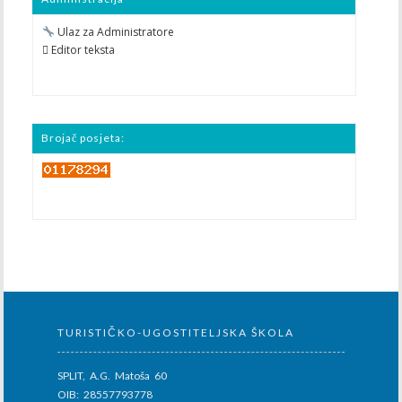
Ulaz za Administratore
 Editor teksta
Brojač posjeta:
TURISTIČKO-UGOSTITELJSKA ŠKOLA
SPLIT, A.G. Matoša 60
OIB: 28557793778