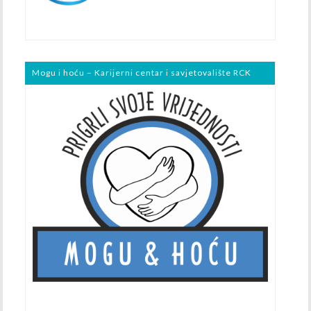
Mogu i hoću – Karijerni centar i savjetovalište RCK