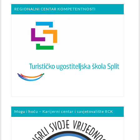
REGIONALNI CENTAR KOMPETENTNOSTI
Mogu i hoću – Karijerni centar i savjetovalište RCK