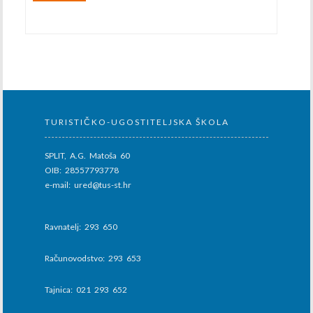
TURISTIČKO-UGOSTITELJSKA ŠKOLA
SPLIT, A.G. Matoša 60
OIB: 28557793778
e-mail: ured@tus-st.hr
Ravnatelj: 293 650
Računovodstvo: 293 653
Tajnica: 021 293 652