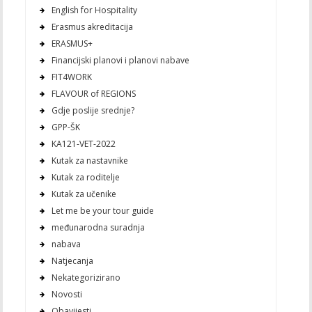
English for Hospitality
Erasmus akreditacija
ERASMUS+
Financijski planovi i planovi nabave
FIT4WORK
FLAVOUR of REGIONS
Gdje poslije srednje?
GPP-ŠK
KA121-VET-2022
Kutak za nastavnike
Kutak za roditelje
Kutak za učenike
Let me be your tour guide
međunarodna suradnja
nabava
Natjecanja
Nekategorizirano
Novosti
Obavijesti