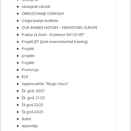
obavijesti odrasli
OBRAZOVANJE ODRASLIH
Osiguravanje kvalitete
OUR SHARED HISTORY – PREHISTORIC EUROPE
Praksa za život – Erasmus+ KA122-VET
Projekt JET (Joint environmental training)
Projekti
projekti
Projekti
Promocija
RCK
Savjetovalište ''Mogu i hoću''
Šk. god. 20/21
Šk. god. 21/22
Šk.god.22/23
Šk.god.24/25
Statut
stipendije