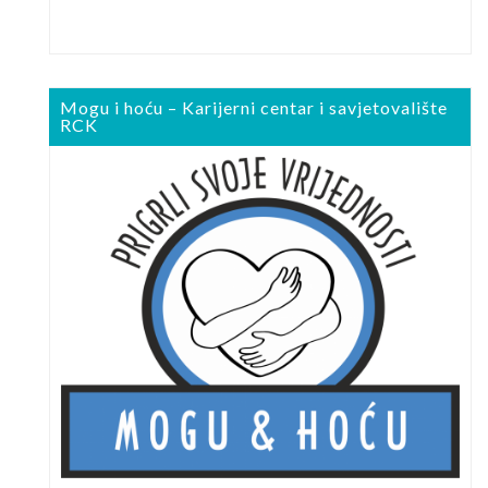
Mogu i hoću – Karijerni centar i savjetovalište
RCK