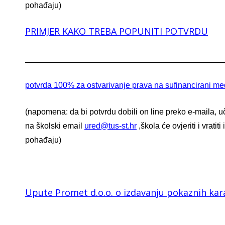
pohađaju)
PRIMJER KAKO TREBA POPUNITI POTVRDU
_________________________________________________
potvrda 100% za ostvarivanje prava na sufinancirani me
(napomena: da bi potvrdu dobili on line preko e-maila, uče
na školski email
ured@tus-st.hr
,škola će ovjeriti i vratit
pohađaju)
Upute Promet d.o.o. o izdavanju pokaznih kar