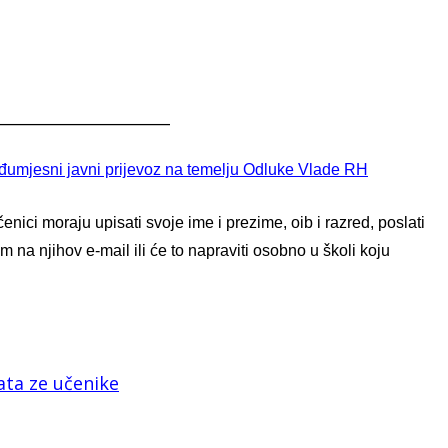
______________________
đumjesni javni prijevoz na temelju Odluke Vlade RH
nici moraju upisati svoje ime i prezime, oib i razred, poslati
i im na njihov e-mail ili će to napraviti osobno u školi koju
ata ze učenike