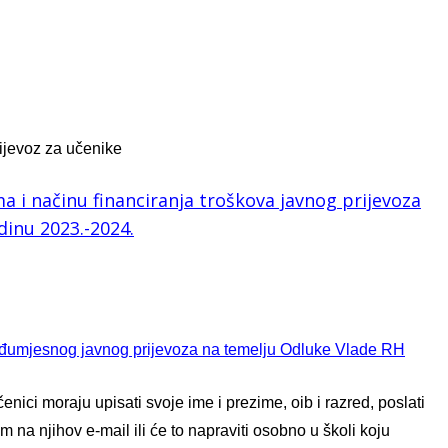
ijevoz za učenike
a i načinu financiranja troškova javnog prijevoza
dinu 2023.-2024.
eđumjesnog javnog prijevoza na temelju Odluke Vlade RH
nici moraju upisati svoje ime i prezime, oib i razred, poslati
i im na njihov e-mail ili će to napraviti osobno u školi koju