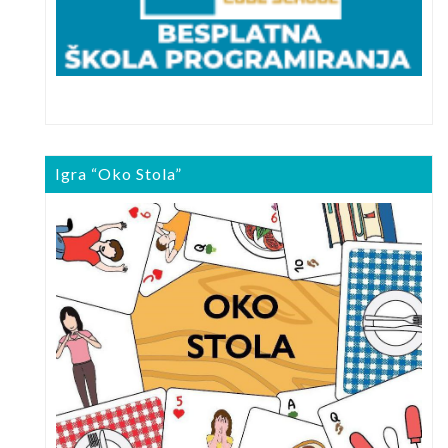
Igra “Oko Stola”