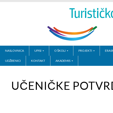
NASLOVNICA
UPISI
O ŠKOLI
PROJEKTI
ERAS
UDŽBENICI
KONTAKT
AKADEMIS
UČENIČKE POTVR