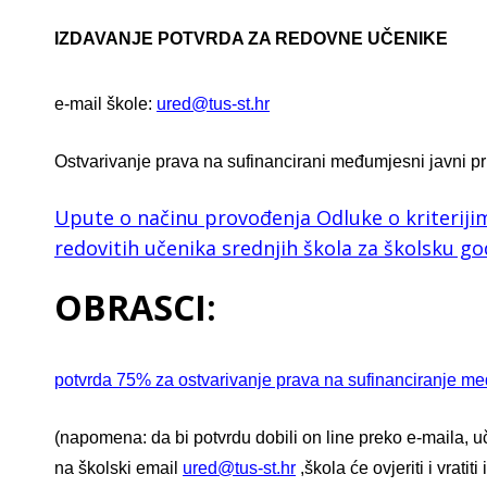
IZDAVANJE POTVRDA ZA REDOVNE UČENIKE
e-mail škole:
ured@tus-st.hr
Ostvarivanje prava na sufinancirani međumjesni javni pr
Upute o načinu provođenja Odluke o kriterijim
redovitih učenika srednjih škola za školsku go
OBRASCI:
potvrda 75% za ostvarivanje prava na sufinanciranje m
(napomena: da bi potvrdu dobili on line preko e-maila, uče
na školski email
ured@tus-st.hr
,škola će ovjeriti i vratit