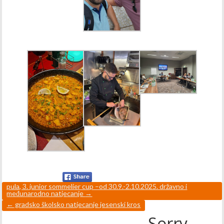
pula, 3. junior sommelier cup –od 30.9.-2.10.2025. državno i
međunarodno natjecanje
→
←
gradsko školsko natjecanje jesenski kros
Sorry,