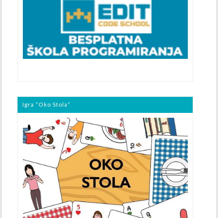
Igra “Oko Stola”