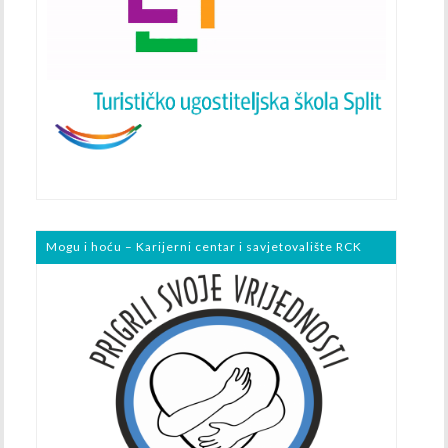
Mogu i hoću – Karijerni centar i savjetovalište RCK