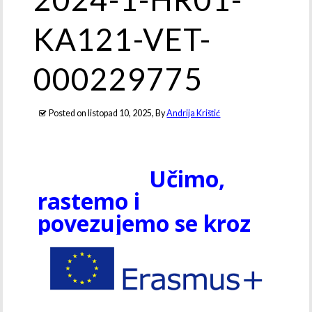
KA121-VET-
000229775
Posted on
listopad 10, 2025
, By
Andrija Krištić
Učimo,
rastemo i
povezujemo se kroz