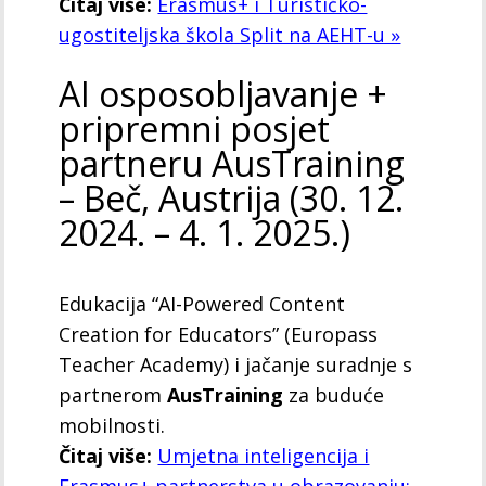
Čitaj više:
Erasmus+ i Turističko-
ugostiteljska škola Split na AEHT-u »
AI osposobljavanje +
pripremni posjet
partneru AusTraining
– Beč, Austrija (30. 12.
2024. – 4. 1. 2025.)
Edukacija “AI-Powered Content
Creation for Educators” (Europass
Teacher Academy) i jačanje suradnje s
partnerom
AusTraining
za buduće
mobilnosti.
Čitaj više:
Umjetna inteligencija i
Erasmus+ partnerstva u obrazovanju: