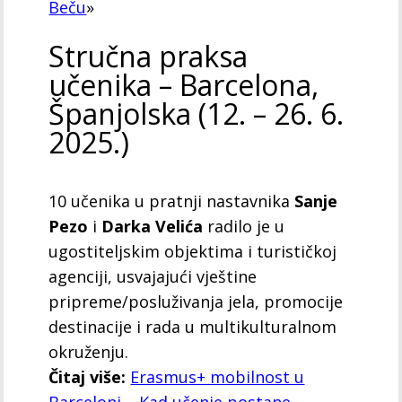
Beču
»
Stručna praksa
učenika – Barcelona,
Španjolska (12. – 26. 6.
2025.)
10 učenika u pratnji nastavnika
Sanje
Pezo
i
Darka Velića
radilo je u
ugostiteljskim objektima i turističkoj
agenciji, usvajajući vještine
pripreme/posluživanja jela, promocije
destinacije i rada u multikulturalnom
okruženju.
Čitaj više:
Erasmus+ mobilnost u
Barceloni – Kad učenje postane