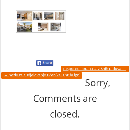
raspored obrana završnih radova
→
←
poziv za sudjelovanje učenika u priša igri
Sorry,
Comments are
closed.