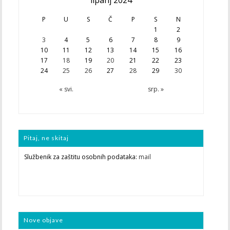
lipanj 2024
P
U
S
Č
P
S
N
1
2
3
4
5
6
7
8
9
10
11
12
13
14
15
16
17
18
19
20
21
22
23
24
25
26
27
28
29
30
« svi.
srp. »
Pitaj, ne skitaj
Službenik za zaštitu osobnih podataka:
mail
Nove objave