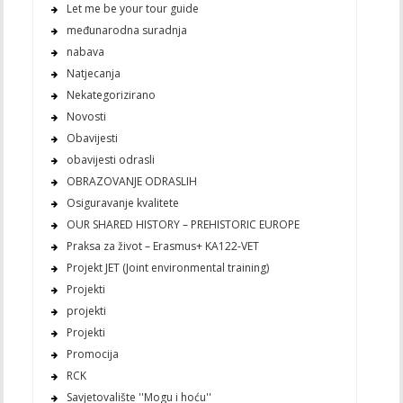
Let me be your tour guide
međunarodna suradnja
nabava
Natjecanja
Nekategorizirano
Novosti
Obavijesti
obavijesti odrasli
OBRAZOVANJE ODRASLIH
Osiguravanje kvalitete
OUR SHARED HISTORY – PREHISTORIC EUROPE
Praksa za život – Erasmus+ KA122-VET
Projekt JET (Joint environmental training)
Projekti
projekti
Projekti
Promocija
RCK
Savjetovalište ''Mogu i hoću''