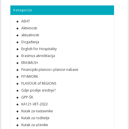
Kategorije
AEHT
Aktivnosti
aktualnosti
Događanja
English for Hospitality
Erasmus akreditacija
ERASMUS+
Financijski planovi i planovi nabave
FIT4WORK
FLAVOUR of REGIONS
Gdje poslije srednje?
GPP-ŠK
KA121-VET-2022
Kutak za nastavnike
Kutak za roditelje
Kutak za učenike