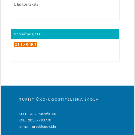
 Editor teksta
Brojač posjeta:
TURISTIČKO-UGOSTITELJSKA ŠKOLA
SPLIT, A.G. Matoša 60
OIB: 28557793778
e-mail: ured@tus-st.hr