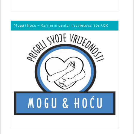
Mogu i hoću – Karijerni centar i savjetovalište RCK