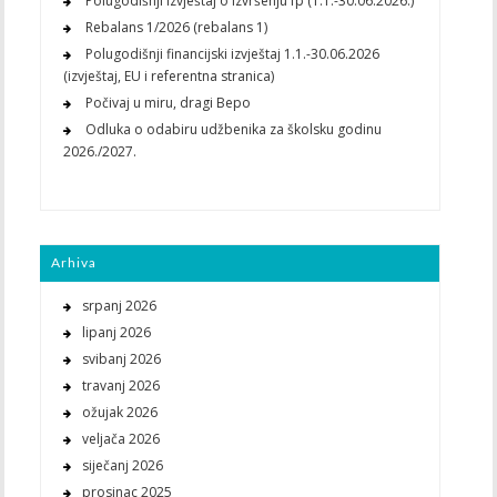
Polugodišnji izvještaj o izvršenju fp (1.1.-30.06.2026.)
Rebalans 1/2026 (rebalans 1)
Polugodišnji financijski izvještaj 1.1.-30.06.2026
(izvještaj, EU i referentna stranica)
Počivaj u miru, dragi Bepo
Odluka o odabiru udžbenika za školsku godinu
2026./2027.
Arhiva
srpanj 2026
lipanj 2026
svibanj 2026
travanj 2026
ožujak 2026
veljača 2026
siječanj 2026
prosinac 2025