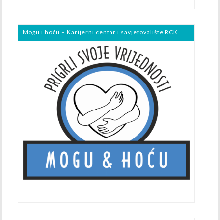
Mogu i hoću – Karijerni centar i savjetovalište RCK