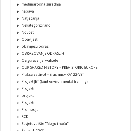
međunarodna suradnja
nabava
Natjecanja
Nekategorizirano
Novosti
Obavijesti
obavijesti odrasli
OBRAZOVANJE ODRASLIH
Osiguravanje kvalitete
OUR SHARED HISTORY – PREHISTORIC EUROPE
Praksa za život – Erasmus+ KA122-VET
Projekt JET (Joint environmental training)
Projekti
projekti
Projekti
Promocija
RCK
Savjetovalište ''Mogu i hoću''
Šk. god. 20/21