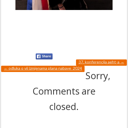
37. konferencija aeht-a
→
←
odluka o vii izmjenama plana nabave_2024
Sorry,
Comments are
closed.