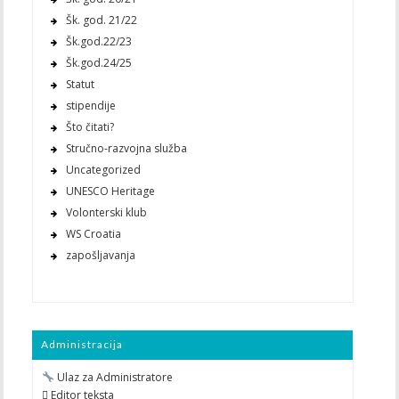
Šk. god. 21/22
Šk.god.22/23
Šk.god.24/25
Statut
stipendije
Što čitati?
Stručno-razvojna služba
Uncategorized
UNESCO Heritage
Volonterski klub
WS Croatia
zapošljavanja
Administracija
Ulaz za Administratore
 Editor teksta