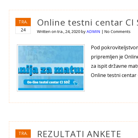
Online testni centar CI
TRA.
24
Written on
tra., 24, 2020
by
ADMIN
|
No Comments
Pod pokroviteljstvo
pripremljen je Onli
za ispit državne mat
Online testni centar
REZULTATI ANKETE
TRA.