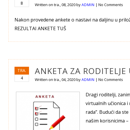
8
Written on
tra., 08, 2020
by
ADMIN
|
No Comments
Nakon provedene ankete o nastavi na daljinu u prilož
REZULTAI ANKETE TUŠ
ANKETA ZA RODITELJE
TRA.
4
Written on
tra., 04, 2020
by
ADMIN
|
No Comments
Dragi roditelji, zan
virtualnih učionica i
rada”. Budući da st
našim korisnicima –