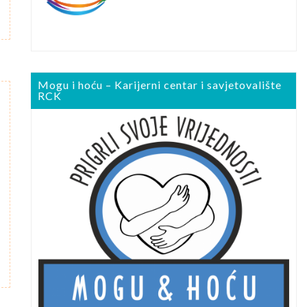
Mogu i hoću – Karijerni centar i savjetovalište
RCK