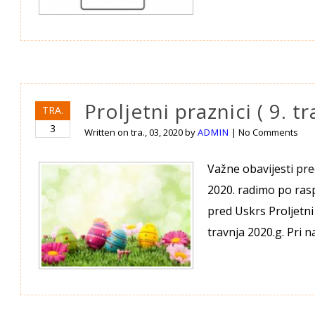
Proljetni praznici ( 9. t
TRA.
3
Written on
tra., 03, 2020
by
ADMIN
|
No Comments
Važne obavijesti pr
2020. radimo po rasp
pred Uskrs Proljetni 
travnja 2020.g. Pri 