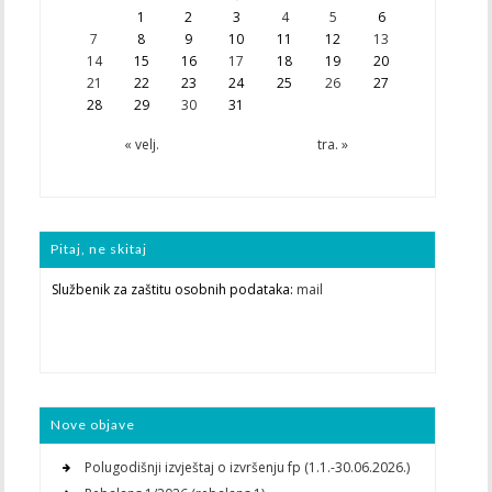
1
2
3
4
5
6
7
8
9
10
11
12
13
14
15
16
17
18
19
20
21
22
23
24
25
26
27
28
29
30
31
« velj.
tra. »
Pitaj, ne skitaj
Službenik za zaštitu osobnih podataka:
mail
Nove objave
Polugodišnji izvještaj o izvršenju fp (1.1.-30.06.2026.)