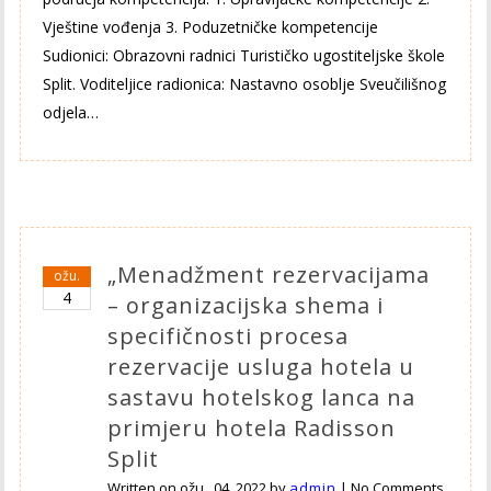
Vještine vođenja 3. Poduzetničke kompetencije
Sudionici: Obrazovni radnici Turističko ugostiteljske škole
Split. Voditeljice radionica: Nastavno osoblje Sveučilišnog
odjela…
„Menadžment rezervacijama
ožu.
4
– organizacijska shema i
specifičnosti procesa
rezervacije usluga hotela u
sastavu hotelskog lanca na
primjeru hotela Radisson
Split
Written on
ožu., 04, 2022
by
admin
|
No Comments