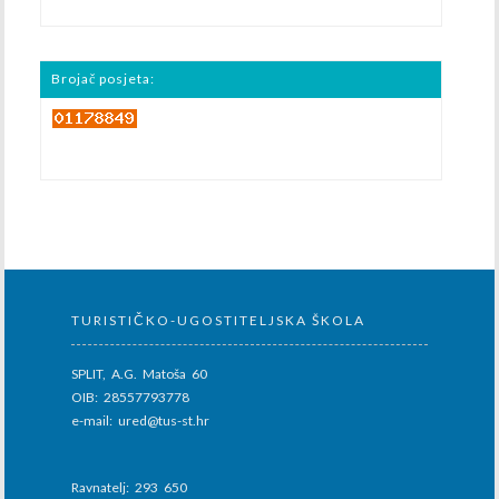
Brojač posjeta:
TURISTIČKO-UGOSTITELJSKA ŠKOLA
SPLIT, A.G. Matoša 60
OIB: 28557793778
e-mail: ured@tus-st.hr
Ravnatelj: 293 650