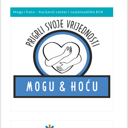
Mogu i hoću – Karijerni centar i savjetovalište RCK