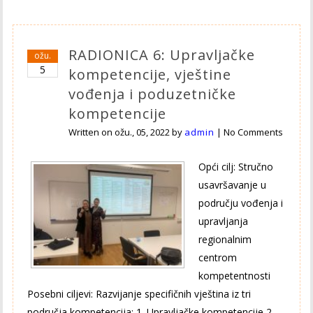
RADIONICA 6: Upravljačke
ožu.
5
kompetencije, vještine
vođenja i poduzetničke
kompetencije
Written on
ožu., 05, 2022
by
admin
|
No Comments
Opći cilj: Stručno
usavršavanje u
području vođenja i
upravljanja
regionalnim
centrom
kompetentnosti
Posebni ciljevi: Razvijanje specifičnih vještina iz tri
područja kompetencija: 1. Upravljačke kompetencije 2.