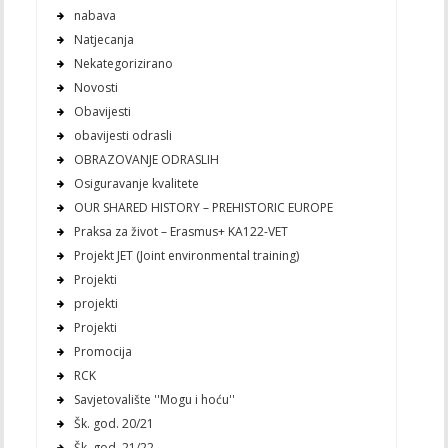
nabava
Natjecanja
Nekategorizirano
Novosti
Obavijesti
obavijesti odrasli
OBRAZOVANJE ODRASLIH
Osiguravanje kvalitete
OUR SHARED HISTORY – PREHISTORIC EUROPE
Praksa za život – Erasmus+ KA122-VET
Projekt JET (Joint environmental training)
Projekti
projekti
Projekti
Promocija
RCK
Savjetovalište ''Mogu i hoću''
Šk. god. 20/21
Šk. god. 21/22