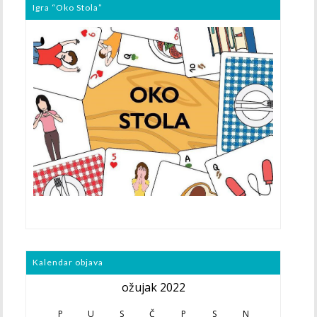
Igra “Oko Stola”
Kalendar objava
ožujak 2022
P
U
S
Č
P
S
N