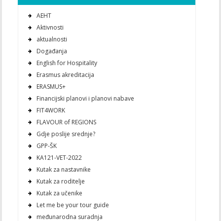
AEHT
Aktivnosti
aktualnosti
Događanja
English for Hospitality
Erasmus akreditacija
ERASMUS+
Financijski planovi i planovi nabave
FIT4WORK
FLAVOUR of REGIONS
Gdje poslije srednje?
GPP-ŠK
KA121-VET-2022
Kutak za nastavnike
Kutak za roditelje
Kutak za učenike
Let me be your tour guide
međunarodna suradnja