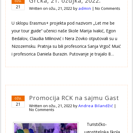
Grčka, 21. ožujka, 2022.
ožu.
21
Written on
ožu., 21, 2022
by
admin
|
No Comments
U sklopu Erasmus+ projekta pod nazivom „Let me be
your tour guide“ učenici naše škole Marija Ivakić, Egon
Bedalov, Claudia Milinović i Nera Zovko otputovali su u
Nizozemsku. Pratnja su bili profesorica Sanja Vrgoč Muić
i profesorica Daniela Burazin. Putovanje je trajalo 8…
Promocija RCK na sajmu Gast
ožu.
21
Written on
ožu., 21, 2022
by
Andrea Bilandžić
|
No Comments
Turističko-
ugostiteljska škola