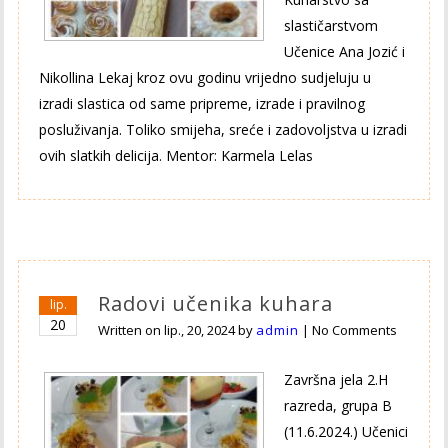
slastičarstvom
Učenice Ana Jozić i
Nikollina Lekaj kroz ovu godinu vrijedno sudjeluju u
izradi slastica od same pripreme, izrade i pravilnog
posluživanja. Toliko smijeha, sreće i zadovoljstva u izradi
ovih slatkih delicija. Mentor: Karmela Lelas
Radovi učenika kuhara
lip.
20
Written on
lip., 20, 2024
by
admin
|
No Comments
Završna jela 2.H
razreda, grupa B
(11.6.2024.) Učenici