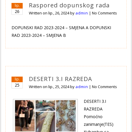
Raspored dopunskog rada
lip.
26
Written on
lip., 26, 2024
by
admin
|
No Comments
DOPUNSKI RAD 2023-2024 – SMJENA A DOPUNSKI
RAD 2023-2024 – SMJENA B
DESERTI 3.I RAZREDA
lip.
25
Written on
lip., 25, 2024
by
admin
|
No Comments
DESERTI 3.I
RAZREDA
Pomoćno
zanimanje(TES)
Kuharstvo sa