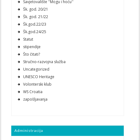
Savjetovalište ''Mogu i hoću''
Šk. god. 20/21
Šk. god. 21/22
Šk.god.22/23
Šk.god.24/25
Statut
stipendije
Što čitati?
Stručno-razvojna služba
Uncategorized
UNESCO Heritage
Volonterski klub
WS Croatia
zapošljavanja
Administracija