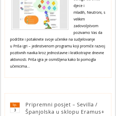
djece i
mladih, Neutroni, s
velikim
zadovoljstvom
pozivamo Vas da
podržite i potaknete svoje učenike na sudjelovanje
u Priša igri – jedinstvenom programu koji promiče razvoj
pozitivnih navika kroz jednostavne i kratkotrajne dnevne
aktivnosti. Priša igra je osmišljena kako bi pomogla
učenicima…
Pripremni posjet – Sevilla /
lip.
3
Španjolska u sklopu Eramus+