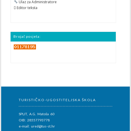
Ulaz za Administratore
 Editor teksta
Brojač posjeta:
TURISTIČKO-UGOSTITELJSKA ŠKOLA
SPLIT, A.G. Matoša 60
OIB: 28557793778
e-mail: ured@tus-st.hr