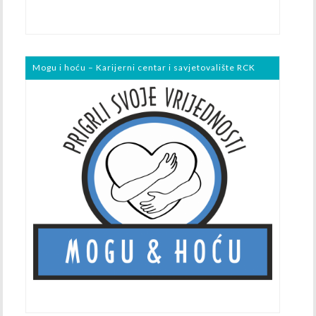
Mogu i hoću – Karijerni centar i savjetovalište RCK