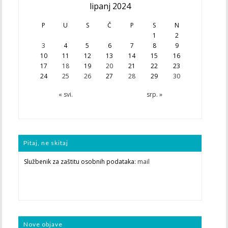
lipanj 2024
P
U
S
Č
P
S
N
1
2
3
4
5
6
7
8
9
10
11
12
13
14
15
16
17
18
19
20
21
22
23
24
25
26
27
28
29
30
« svi.
srp. »
Pitaj, ne skitaj
Službenik za zaštitu osobnih podataka:
mail
Nove objave