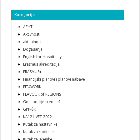
Kategorije
AEHT
Aktivnosti
aktualnosti
Događanja
English for Hospitality
Erasmus akreditacija
ERASMUS+
Financijski planovi i planovi nabave
FIT4WORK
FLAVOUR of REGIONS
Gdje poslije srednje?
GPP-ŠK
KA121-VET-2022
Kutak za nastavnike
Kutak za roditelje
Kutak za učenike