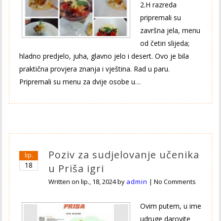
2.H razreda
pripremali su
završna jela, menu
od četiri slijeda;
hladno predjelo, juha, glavno jelo i desert. Ovo je bila
praktična provjera znanja i vještina. Rad u paru.
Pripremali su menu za dvije osobe u…
Poziv za sudjelovanje učenika
lip.
18
u Priša igri
Written on
lip., 18, 2024
by
admin
|
No Comments
Ovim putem, u ime
udruge darovite