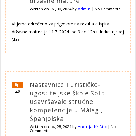
državne mature
Written on
lip., 30, 2024
by
admin
|
No Comments
Vrijeme određeno za prigovore na rezultate ispita
državne mature je 11.7. 2024 od 9 do 12h u Industrijskoj
školi.
Nastavnice Turističko-
lip.
28
ugostiteljske škole Split
usavršavale stručne
kompetencije u Málagi,
Španjolska
Written on
lip., 28, 2024
by
Andrija Krištić
|
No
Comments