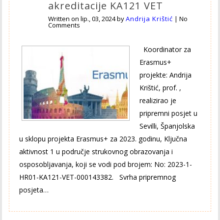
akreditacije KA121 VET
Written on
lip., 03, 2024
by
Andrija Krištić
|
No
Comments
Koordinator za
Erasmus+
projekte: Andrija
Krištić, prof. ,
realizirao je
pripremni posjet u
Sevilli, Španjolska
u sklopu projekta Erasmus+ za 2023. godinu, Ključna
aktivnost 1 u područje strukovnog obrazovanja i
osposobljavanja, koji se vodi pod brojem: No: 2023-1-
HR01-KA121-VET-000143382. Svrha pripremnog
posjeta…