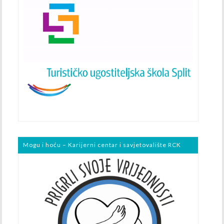
Mogu i hoću – Karijerni centar i savjetovalište RCK