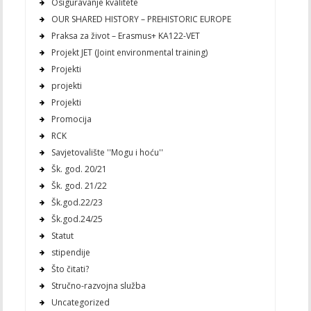
Osiguravanje kvalitete
OUR SHARED HISTORY – PREHISTORIC EUROPE
Praksa za život – Erasmus+ KA122-VET
Projekt JET (Joint environmental training)
Projekti
projekti
Projekti
Promocija
RCK
Savjetovalište ''Mogu i hoću''
Šk. god. 20/21
Šk. god. 21/22
Šk.god.22/23
Šk.god.24/25
Statut
stipendije
Što čitati?
Stručno-razvojna služba
Uncategorized