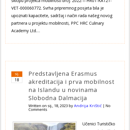
sklopu projekta mobilnosti broj: 2022-1-HR01-KA121-
VET-000060772. Svrha pripremnog posjeta bila je
upoznati kapacitete, sadržaj i način rada našeg novog
partnera u projektu mobilnosti, PPC HRC Culinary
Academy Ltd.…
Predstavljena Erasmus
sij.
18
akreditacija i prva mobilnost
na Islandu u novinama
Slobodna Dalmacija
Written on
sij., 18, 2023
by
Andrija Krištić
|
No
Comments
Učenici Turističko