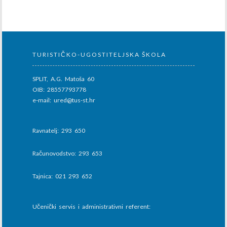
TURISTIČKO-UGOSTITELJSKA ŠKOLA
SPLIT, A.G. Matoša 60
OIB: 28557793778
e-mail: ured@tus-st.hr
Ravnatelj: 293 650
Računovodstvo: 293 653
Tajnica: 021 293 652
Učenički servis i administrativni referent: