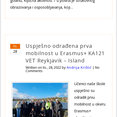
godinu, Ključna aktivnost 1 u područje strukovnog
obrazovanja i osposobljavanja, koji…
Uspješno odrađena prva
lis.
28
mobilnost u Erasmus+ KA121
VET Reykjavik – Island
Written on
lis., 28, 2022
by
Andrija Krištić
|
No
Comments
Učenici naše škole
uspješno su
odradili prvu
mobilnost u okviru
Erasmus+