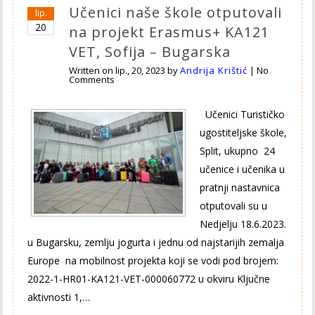
Učenici naše škole otputovali
lip.
20
na projekt Erasmus+ KA121
VET, Sofija – Bugarska
Written on
lip., 20, 2023
by
Andrija Krištić
|
No
Comments
Učenici Turističko
ugostiteljske škole,
Split, ukupno 24
učenice i učenika u
pratnji nastavnica
otputovali su u
Nedjelju 18.6.2023.
u Bugarsku, zemlju jogurta i jednu od najstarijih zemalja
Europe na mobilnost projekta koji se vodi pod brojem:
2022-1-HR01-KA121-VET-000060772 u okviru Ključne
aktivnosti 1,…