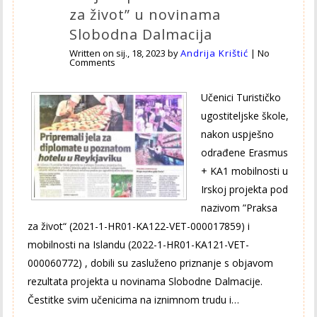
za život” u novinama
Slobodna Dalmacija
Written on
sij., 18, 2023
by
Andrija Krištić
|
No
Comments
Učenici Turističko
ugostiteljske škole,
nakon uspješno
odrađene Erasmus
+ KA1 mobilnosti u
Irskoj projekta pod
nazivom ”Praksa
za život“ (2021-1-HR01-KA122-VET-000017859) i
mobilnosti na Islandu (2022-1-HR01-KA121-VET-
000060772) , dobili su zasluženo priznanje s objavom
rezultata projekta u novinama Slobodne Dalmacije.
Čestitke svim učenicima na iznimnom trudu i…