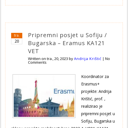
Pripremni posjet u Sofiju /
tra.
20
Bugarska – Eramus KA121
VET
Written on
tra., 20, 2023
by
Andrija Krištić
|
No
Comments
Koordinator za
Erasmus+
projekte: Andrija
Krištić, prof. ,
realizirao je
pripremni posjet u
Sofiju, Bugarska u