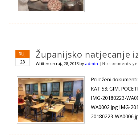
Županijsko natjecanje i
RUJ.
28
Written on
ruj., 28, 2018
by
admin
|
No comments ye
Priloženi dokumenti
KAT 53; GIM. POCETN
IMG-20180223-WA00
WA0002.jpg IMG-201
20180223-WA0006.j