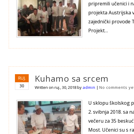
pripremili učenici i
projekta Austrijska
zajednički provode T
Projekt…
Kuhamo sa srcem
RUJ.
30
Written on
ruj., 30, 2018
by
admin
|
No comments ye
U sklopu školskog pr
2. svibnja 2018. sa
večeru za 35 beskuć
Most. Učenici su s 