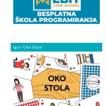
Igra “Oko Stola”