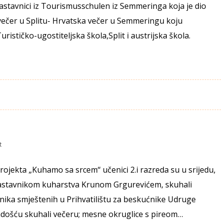
 nastavnici iz Tourismusschulen iz Semmeringa koja je dio
 večer u Splitu- Hrvatska večer u Semmeringu koju
urističko-ugostiteljska škola,Split i austrijska škola.
t
ojekta „Kuhamo sa srcem“ učenici 2.i razreda su u srijedu,
 nastavnikom kuharstva Krunom Grgurevićem, skuhali
nika smještenih u Prihvatilištu za beskućnike Udruge
radošću skuhali večeru; mesne okruglice s pireom…