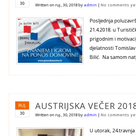
30
Written on
ruj., 30, 2018
by
admin
|
No comments ye
Posljednja poluzavr
21.4.2018. u Turistič
prigodnim i motivac
djelatnosti Tomislav 
Bilić. Na samom natj
AUSTRIJSKA VEČER 2018
RUJ.
30
Written on
ruj., 30, 2018
by
admin
|
No comments ye
U utorak, 24.travnja