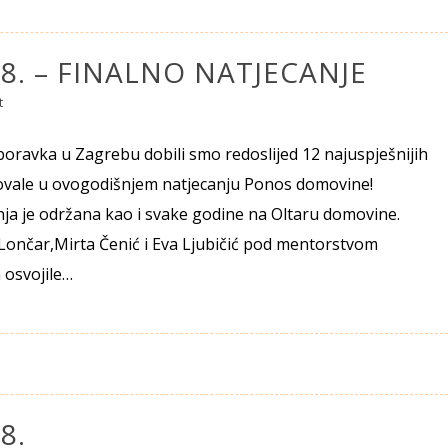
. – FINALNO NATJECANJE
t
ravka u Zagrebu dobili smo redoslijed 12 najuspješnijih
lovale u ovogodišnjem natjecanju Ponos domovine!
ja je održana kao i svake godine na Oltaru domovine.
Lončar,Mirta Čenić i Eva Ljubičić pod mentorstvom
 osvojile…
8.