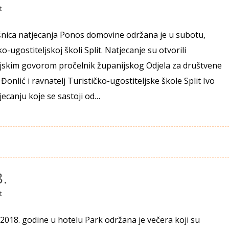
t
šnica natjecanja Ponos domovine održana je u subotu,
ko-ugostiteljskoj školi Split. Natjecanje su otvorili
ijskim govorom pročelnik županijskog Odjela za društvene
Đonlić i ravnatelj Turističko-ugostiteljske škole Split Ivo
ecanju koje se sastoji od…
.
t
 2018. godine u hotelu Park održana je večera koji su