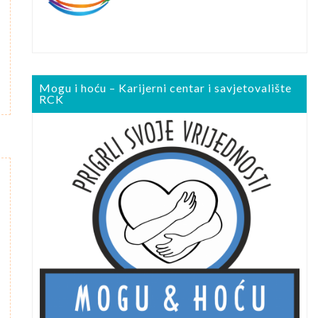
Mogu i hoću – Karijerni centar i savjetovalište
RCK