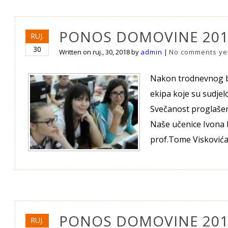
PONOS DOMOVINE 2018
RUJ.
30
Written on
ruj., 30, 2018
by
admin
|
No comments ye
Nakon trodnevnog bo
ekipa koje su sudje
Svečanost proglašen
Naše učenice Ivona 
prof.Tome Viskovića
PONOS DOMOVINE 201
RUJ.