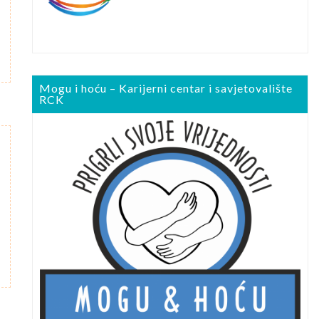
Mogu i hoću – Karijerni centar i savjetovalište
RCK