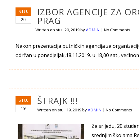
IZBOR AGENCIJE ZA OR
STU.
PRAG
20
Written on
stu., 20, 2019
by
ADMIN
|
No Comments
Nakon prezentacija putničkih agencija za organizacij
održan u ponedjeljak,18.11.2019. u 18,00 sati, većin
ŠTRAJK !!!
STU.
19
Written on
stu., 19, 2019
by
ADMIN
|
No Comments
Za srijedu, 20.stude
srednjim školama Re