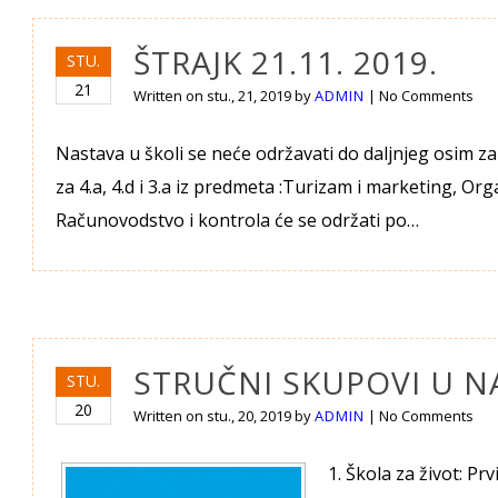
ŠTRAJK 21.11. 2019.
STU.
21
Written on
stu., 21, 2019
by
ADMIN
|
No Comments
Nastava u školi se neće održavati do daljnjeg osim z
za 4.a, 4.d i 3.a iz predmeta :Turizam i marketing, Or
Računovodstvo i kontrola će se održati po…
STRUČNI SKUPOVI U N
STU.
20
Written on
stu., 20, 2019
by
ADMIN
|
No Comments
1. Škola za život: Pr