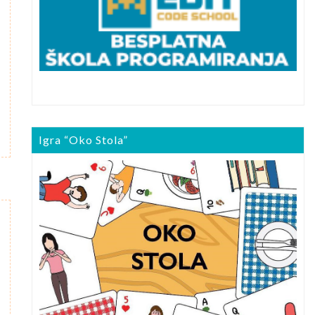
Igra “Oko Stola”