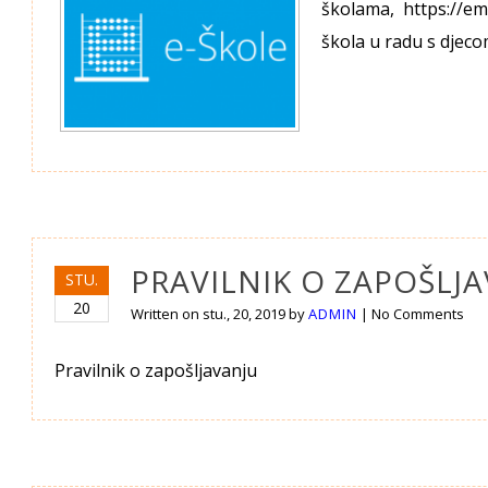
školama, https://em
škola u radu s djec
PRAVILNIK O ZAPOŠLJ
STU.
20
Written on
stu., 20, 2019
by
ADMIN
|
No Comments
Pravilnik o zapošljavanju