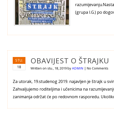
razumijevanju.Nastav
(grupa I.G.) po dog
OBAVIJEST O ŠTRAJKU
STU.
18
Written on
stu., 18, 2019
by
ADMIN
|
No Comments
Za utorak, 19.studenog 2019. najavljen je štrajk u s
Zahvaljujemo roditeljima i učenicima na razumijevanju
zanimanja održat će po redovnom rasporedu. Ukoliko 