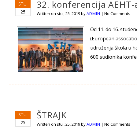
32. konferencija AEHT-a
STU.
25
Written on
stu., 25, 2019
by
ADMIN
|
No Comments
Od 11. do 16. studen
(European assocatio
udruženja škola u ho
600 sudionika konfe
ŠTRAJK
STU.
25
Written on
stu., 25, 2019
by
ADMIN
|
No Comments