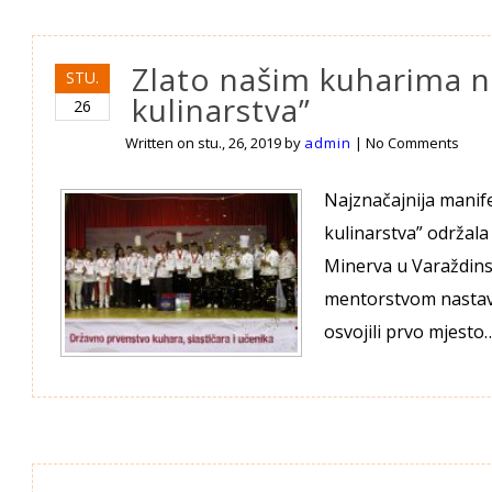
Zlato našim kuharima n
STU.
kulinarstva”
26
Written on
stu., 26, 2019
by
admin
|
No Comments
Najznačajnija manif
kulinarstva” održala
Minerva u Varaždinsk
mentorstvom nastavn
osvojili prvo mjesto