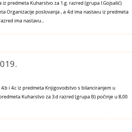
 iz predmeta Kuharstvo za 1.g. razred (grupa I.Gojsalić)
eta Organizacije poslovanja , a 4.d ima nastavu iz predmeta
razred ima nastavu…
019.
 4.b i 4.c iz predmeta Knjigovodstvo s bilanciranjem u
predmeta Kuharstvo za 3.d razred (grupa B) počinje u 8,00