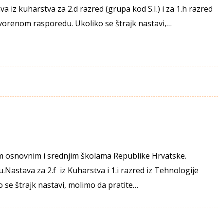
a iz kuharstva za 2.d razred (grupa kod S.I.) i za 1.h razred
ovorenom rasporedu. Ukoliko se štrajk nastavi,…
vim osnovnim i srednjim školama Republike Hrvatske.
.Nastava za 2.f iz Kuharstva i 1.i razred iz Tehnologije
se štrajk nastavi, molimo da pratite…