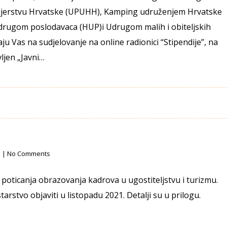
lijerstvu Hrvatske (UPUHH), Kamping udruženjem Hrvatske
rugom poslodavaca (HUP)i Udrugom malih i obiteljskih
ju Vas na sudjelovanje na online radionici “Stipendije”, na
vljen „Javni…
c
|
No Comments
poticanja obrazovanja kadrova u ugostiteljstvu i turizmu.
starstvo objaviti u listopadu 2021. Detalji su u prilogu.