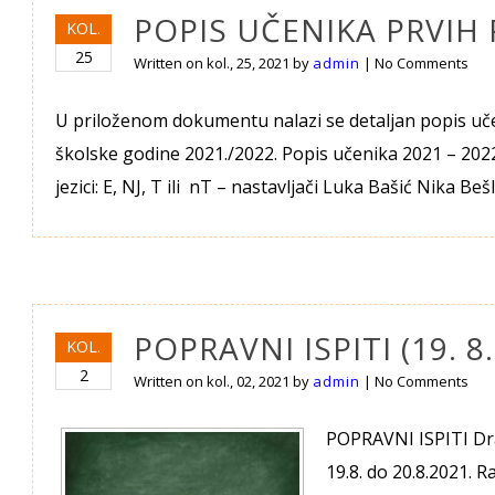
POPIS UČENIKA PRVIH 
KOL.
25
Written on
kol., 25, 2021
by
admin
|
No Comments
U priloženom dokumentu nalazi se detaljan popis uč
školske godine 2021./2022. Popis učenika 
jezici: E, NJ, T ili nT – nastavljači Luka Bašić Nika Beš
POPRAVNI ISPITI (19. 8.
KOL.
2
Written on
kol., 02, 2021
by
admin
|
No Comments
POPRAVNI ISPITI Drag
19.8. do 20.8.2021. 