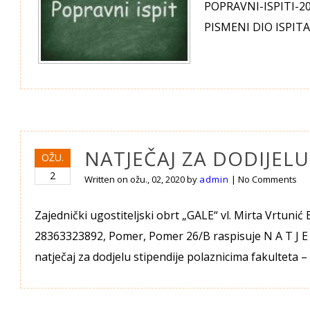
POPRAVNI-ISPITI-2
PISMENI DIO ISPITA
NATJEČAJ ZA DODIJELU
OŽU.
2
Written on
ožu., 02, 2020
by
admin
|
No Comments
Zajednički ugostiteljski obrt „GALE“ vl. Mirta Vrtunić
28363323892, Pomer, Pomer 26/B raspisuje N A T J E
natječaj za dodjelu stipendije polaznicima fakulteta