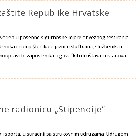
zaštite Republike Hrvatske
o uvođenju posebne sigurnosne mjere obveznog testiranja
benika i namještenika u javnim službama, službenika i
moupravi te zaposlenika trgovačkih društava i ustanova:
ne radionicu „Stipendije“
a i sporta, u suradnji sa strukovnim udrugama: Udrugom