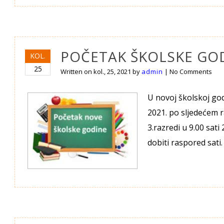
POČETAK ŠKOLSKE GOD
KOL.
25
Written on
kol., 25, 2021
by
admin
|
No Comments
U novoj školskoj god
2021. po sljedećem ra
3.razredi u 9.00 sati
dobiti raspored sati