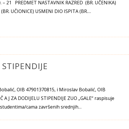
0. – 21 PREDMET NASTAVNIK RAZRED (BR. UČENIKA)
 (BR. UČIONICE) USMENI DIO ISPITA (BR.…
 STIPENDIJE
 Bobalić, OIB 47901370815, i Miroslav Bobalić, OIB
 Č A J ZA DODIJELU STIPENDIJE ZUO „GALE“ raspisuje
 – studentima/cama završenih srednjih…