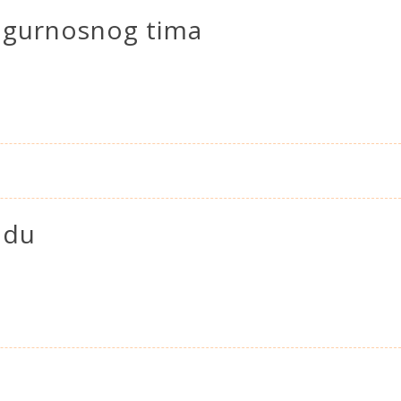
igurnosnog tima
adu