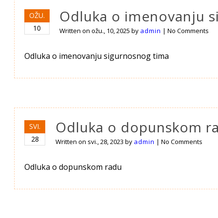
Odluka o imenovanju s
OŽU.
10
Written on
ožu., 10, 2025
by
admin
|
No Comments
Odluka o imenovanju sigurnosnog tima
Odluka o dopunskom r
SVI.
28
Written on
svi., 28, 2023
by
admin
|
No Comments
Odluka o dopunskom radu