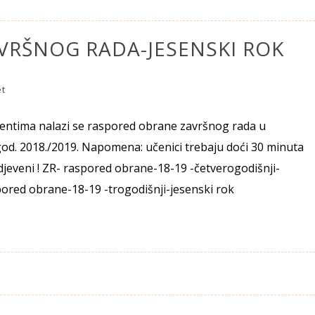
VRŠNOG RADA-JESENSKI ROK
et
entima nalazi se raspored obrane završnog rada u
od. 2018./2019. Napomena: učenici trebaju doći 30 minuta
djeveni ! ZR- raspored obrane-18-19 -četverogodišnji-
pored obrane-18-19 -trogodišnji-jesenski rok