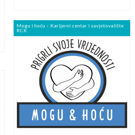
Mogu i hoću – Karijerni centar i savjetovalište
RCK