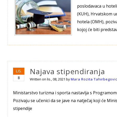
poslodavaca u hote
(KUH), Hrvatskom ud
hotela (OMH), poziva
kojoj će biti predsta
Najava stipendiranja
LIS.
8
Written on
lis., 08, 2021
by
Mara Rozita Tahirbegovi
Ministarstvo turizma i sporta nastavlja s Programom 
Pozivaju se učenici da se jave na natječaj koji će Mini
stipendije