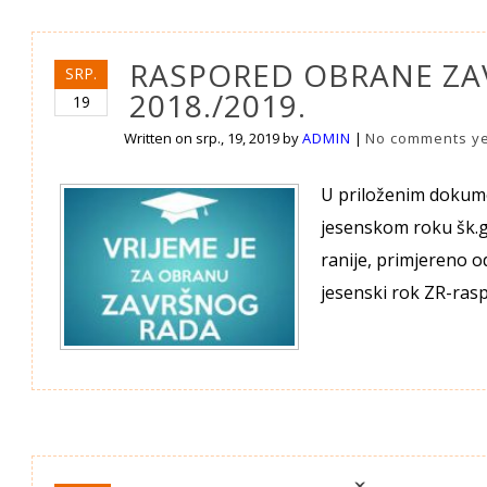
RASPORED OBRANE ZA
SRP.
2018./2019.
19
Written on
srp., 19, 2019
by
ADMIN
|
No comments y
U priloženim dokum
jesenskom roku šk.g
ranije, primjereno o
jesenski rok ZR-ras