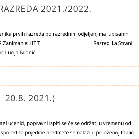
RAZREDA 2021./2022.
enika prvih razreda po razrednim odjeljenjima upisanih
2021 – 2022 Zanimanje: HTT Razred: I.a Strani
lić Lucija Bilonić…
 -20.8. 2021.)
i učenici, popravni ispiti se će se održati u vremenu od
Raspored za pojedine predmete se nalazi u priloženoj tablici.