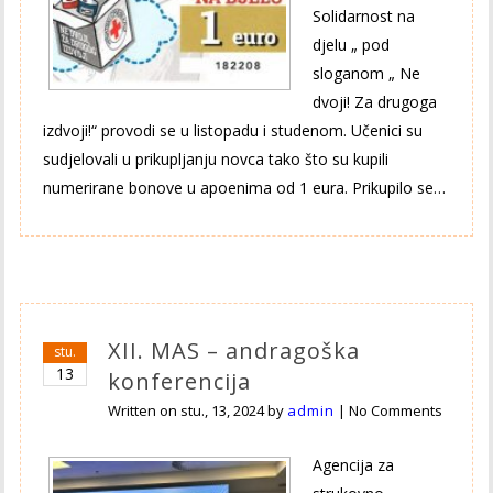
Solidarnost na
djelu „ pod
sloganom „ Ne
dvoji! Za drugoga
izdvoji!“ provodi se u listopadu i studenom. Učenici su
sudjelovali u prikupljanju novca tako što su kupili
numerirane bonove u apoenima od 1 eura. Prikupilo se…
XII. MAS – andragoška
stu.
13
konferencija
Written on
stu., 13, 2024
by
admin
|
No Comments
Agencija za