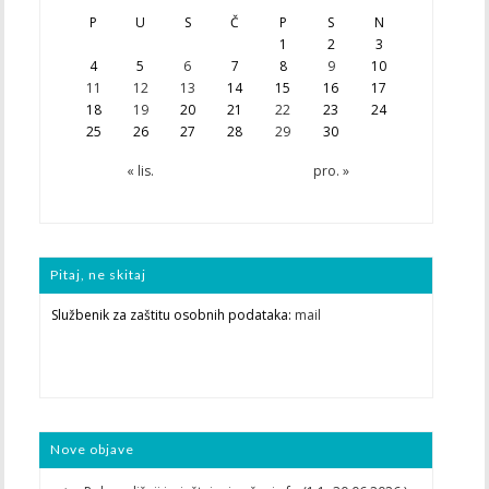
P
U
S
Č
P
S
N
1
2
3
4
5
6
7
8
9
10
11
12
13
14
15
16
17
18
19
20
21
22
23
24
25
26
27
28
29
30
« lis.
pro. »
Pitaj, ne skitaj
Službenik za zaštitu osobnih podataka:
mail
Nove objave