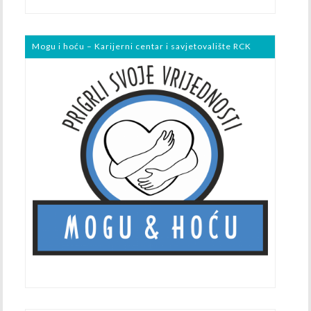
Mogu i hoću – Karijerni centar i savjetovalište RCK