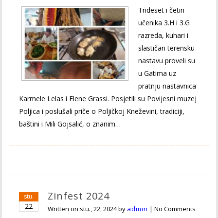
Trideset i četiri
učenika 3.H i 3.G
razreda, kuhari i
slastičari terensku
nastavu proveli su
u Gatima uz
pratnju nastavnica
Karmele Lelas i Elene Grassi. Posjetili su Povijesni muzej
Poljica i poslušali priče o Poljičkoj Kneževini, tradiciji,
baštini i Mili Gojsalić, o znanim…
Zinfest 2024
stu.
22
Written on
stu., 22, 2024
by
admin
|
No Comments