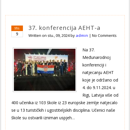
37. konferencija AEHT-a
stu.
9
Written on
stu., 09, 2024
by
admin
|
No Comments
Na 37.
Međunarodnoj
konferenciji i
natjecanju AEHT
koje je održano od
4. do 9.11.2024. u
Rigi, Latvija više od
400 učenika iz 103 škole iz 23 europske zemlje natjecalo
se u 13 turističkih i ugostiteljskih disciplina. Učenici naše
škole su ostvarili izniman uspjeh…