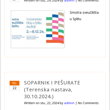
Written on
stu., 29, 2024
by
admin
|
No Comments
Smotra sveučilišta
u Splitu
SOPARNIK I PEŠURATE
stu.
22
(Terenska nastava,
30.10.2024.)
Written on
stu., 22, 2024
by
admin
|
No Comments