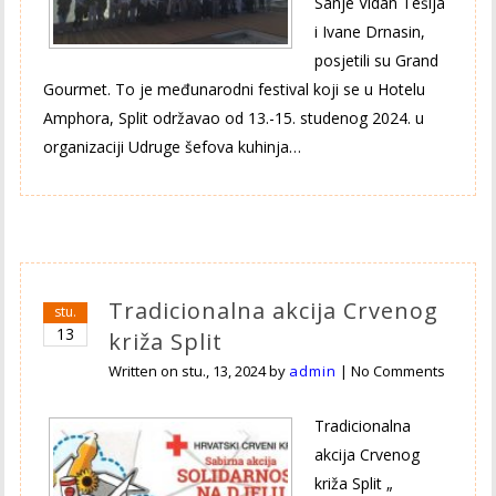
Sanje Vidan Tešija
i Ivane Drnasin,
posjetili su Grand
Gourmet. To je međunarodni festival koji se u Hotelu
Amphora, Split održavao od 13.-15. studenog 2024. u
organizaciji Udruge šefova kuhinja…
Tradicionalna akcija Crvenog
stu.
13
križa Split
Written on
stu., 13, 2024
by
admin
|
No Comments
Tradicionalna
akcija Crvenog
križa Split „