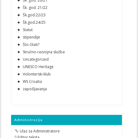
Šk. god. 20/21
Šk. god. 21/22
Šk.god.22/23
Šk.god.24/25
Statut
stipendije
Što čitati?
Stručno-razvojna služba
Uncategorized
UNESCO Heritage
Volonterski klub
WS Croatia
zapošljavanja
Administracija
Ulaz za Administratore
 Editor teksta