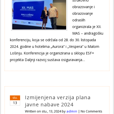
strukovno
obrazovanje i
obrazovanje
odraslih
organizirala je XII.
MAS – andragošku
konferenciju, koja se održala od 28. do 30. listopada
2024. godine u hotelima „Aurora“ i „Vespera“ u Malom
Lošinju. Konferencija je organizirana u sklopu ESF+
projekta Daljnji razvoj sustava osiguravanja…
Izmijenjena verzija plana
stu.
13
javne nabave 2024
Written on
stu., 13, 2024
by
admin
|
No Comments