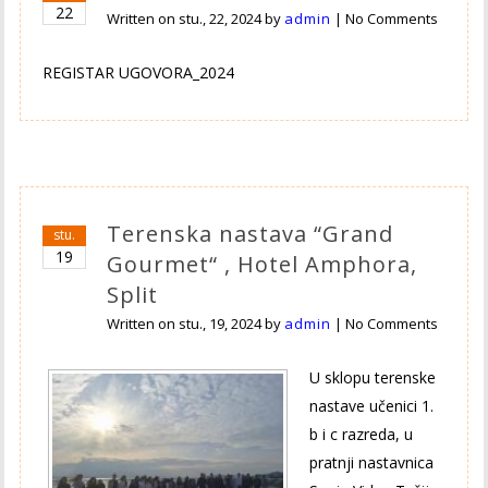
22
Written on
stu., 22, 2024
by
admin
|
No Comments
REGISTAR UGOVORA_2024
Terenska nastava “Grand
stu.
19
Gourmet“ , Hotel Amphora,
Split
Written on
stu., 19, 2024
by
admin
|
No Comments
U sklopu terenske
nastave učenici 1.
b i c razreda, u
pratnji nastavnica