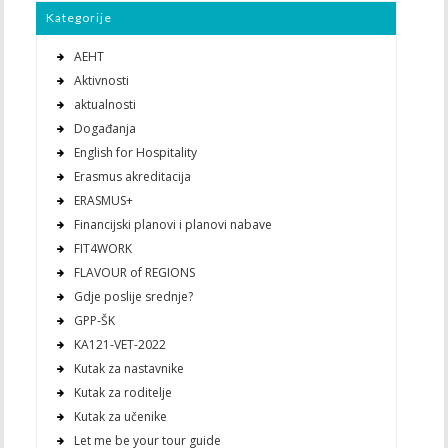
Kategorije
AEHT
Aktivnosti
aktualnosti
Događanja
English for Hospitality
Erasmus akreditacija
ERASMUS+
Financijski planovi i planovi nabave
FIT4WORK
FLAVOUR of REGIONS
Gdje poslije srednje?
GPP-ŠK
KA121-VET-2022
Kutak za nastavnike
Kutak za roditelje
Kutak za učenike
Let me be your tour guide