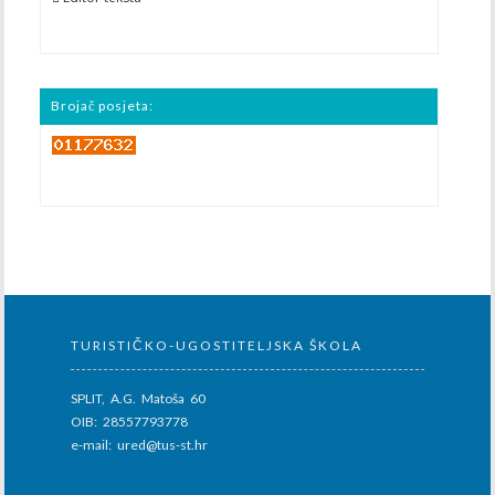
Brojač posjeta:
TURISTIČKO-UGOSTITELJSKA ŠKOLA
SPLIT, A.G. Matoša 60
OIB: 28557793778
e-mail: ured@tus-st.hr