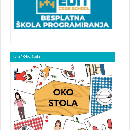
Igra “Oko Stola”