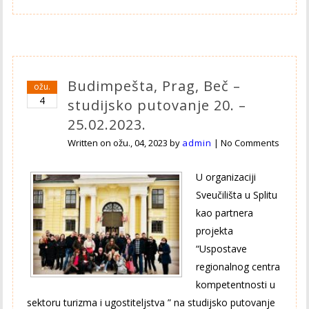
Budimpešta, Prag, Beč –
ožu.
4
studijsko putovanje 20. –
25.02.2023.
Written on
ožu., 04, 2023
by
admin
|
No Comments
U organizaciji
Sveučilišta u Splitu
kao partnera
projekta
“Uspostave
regionalnog centra
kompetentnosti u
sektoru turizma i ugostiteljstva ” na studijsko putovanje