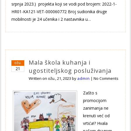
srpnja 2023.) projekta koji se vodi pod brojem: 2022-1-
HR01-KA121-VET-000060772 Broj sudionika druge
mobilnosti je 24 učenika i 2 nastavnika u…
Mala škola kuhanja i
ožu.
21
ugostiteljskog posluživanja
Written on
ožu., 21, 2023
by
admin
|
No Comments
Zašto s
promocijom
zanimanja ne
krenuti već od
vrtića!? Hvala
našem dragom