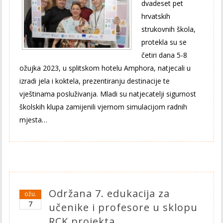
dvadeset pet
hrvatskih
strukovnih škola,
protekla su se
četiri dana 5-8
ožujka 2023, u splitskom hotelu Amphora, natjecali u
izradi jela i koktela, prezentiranju destinacije te
vještinama posluživanja. Mladi su natjecatelji sigurnost
školskih klupa zamijenili vjernom simulacijom radnih
mjesta…
Održana 7. edukacija za
ožu.
7
učenike i profesore u sklopu
RCK projekta