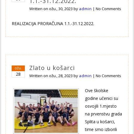
1.1.-31.12.2022.
Written on
ožu., 30, 2023
by
admin
|
No Comments
REALIZACIJA PRORAČUNA 1.1.-31.12.2022.
Zlato u košarci
ožu.
28
Written on
ožu., 28, 2023
by
admin
|
No Comments
Ove školske
godine učenici su
osvojili 1.mjesto
na prvenstvu grada
Splita u košarci,
time smo izborili