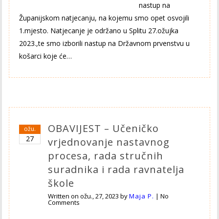
nastup na
Županijskom natjecanju, na kojemu smo opet osvojili
1.mjesto. Natjecanje je održano u Splitu 27.ožujka
2023.,te smo izborili nastup na Državnom prvenstvu u
košarci koje će…
OBAVIJEST – Učeničko
ožu.
27
vrjednovanje nastavnog
procesa, rada stručnih
suradnika i rada ravnatelja
škole
Written on
ožu., 27, 2023
by
Maja P.
|
No
Comments