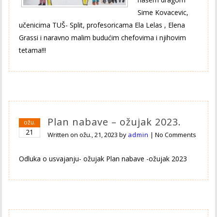
Sime Kovacevic,
učenicima TUŠ- Split, profesoricama Ela Lelas , Elena
Grassi i naravno malim budućim chefovima i njihovim
tetama!!!
Plan nabave – ožujak 2023.
ožu.
21
Written on
ožu., 21, 2023
by
admin
|
No Comments
Odluka o usvajanju- ožujak Plan nabave -ožujak 2023