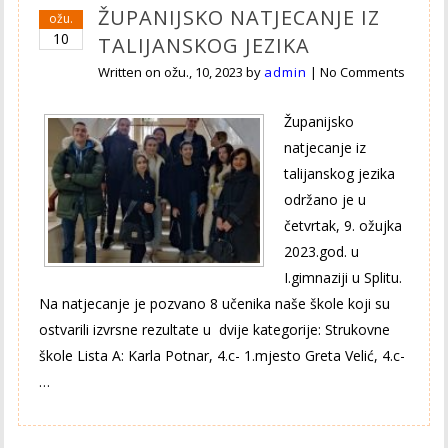
ŽUPANIJSKO NATJECANJE IZ
ožu.
10
TALIJANSKOG JEZIKA
Written on
ožu., 10, 2023
by
admin
|
No Comments
Županijsko
natjecanje iz
talijanskog jezika
održano je u
četvrtak, 9. ožujka
2023.god. u
I.gimnaziji u Splitu.
Na natjecanje je pozvano 8 učenika naše škole koji su
ostvarili izvrsne rezultate u dvije kategorije: Strukovne
škole Lista A: Karla Potnar, 4.c- 1.mjesto Greta Velić, 4.c-
…