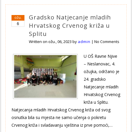
Gradsko Natjecanje mladih
ožu.
6
Hrvatskog Crvenog križa u
Splitu
Written on
ožu., 06, 2023
by
admin
|
No Comments
U OŠ Ravne Njive
– Neslanovac, 4.
ožujka, održano je
24. gradsko
Natjecanje mladih
Hrvatskog Crvenog
križa u Splitu.
Natjecanja mladih Hrvatskog Crvenog križa od svog
osnutka bila su mjesta ne samo učenja o pokretu
Crvenog križa i svladavanju vještina iz prve pomoći,…