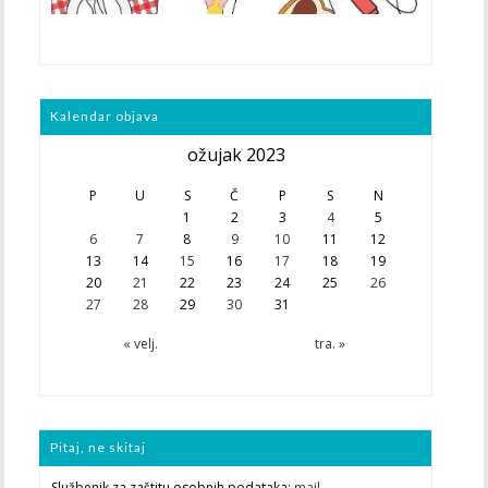
Kalendar objava
ožujak 2023
P
U
S
Č
P
S
N
1
2
3
4
5
6
7
8
9
10
11
12
13
14
15
16
17
18
19
20
21
22
23
24
25
26
27
28
29
30
31
« velj.
tra. »
Pitaj, ne skitaj
Službenik za zaštitu osobnih podataka:
mail