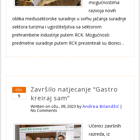
mogućnostima
razvoja novih
oblika međusektorske suradnje u svrhu jačanja suradnje
sektora turizma i ugostiteljstva sa sektorom
prehrambene industrije putem RCK. Mogućnosti
predmetne suradnje putem RCK prezentirali su dionici…
Završilo natjecanje “Gastro
ožu.
9
kreiraj sam”
Written on
ožu., 09, 2023
by
Andrea Bilandžić
|
No Comments
Učenici završnih
razreda, iz