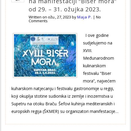
na manifestaciji “Biser mora”
od 29. – 31. ožujka 2023.
Written on
ožu., 27, 2023
by
Maja P.
|
No
Comments
I ove godine
sudjelujemo na
XVIII.
Međunarodnom
kulinarskom
festivalu “Biser
mora”, najvećem
kuharskom natjecanju i festivalu gastronomije u regiji,
koji okuplja stotine sudionika iz zemlje i inozemstva u
Supetru na otoku Braču. Šefovi kuhinja mediteranskih i
europskih regija (ŠKMER) su organizatori manifestacije…