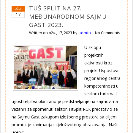
TUŠ SPLIT NA 27.
ožu.
17
MEĐUNARODNOM SAJMU
GAST 2023.
Written on
ožu., 17, 2023
by
admin
|
No Comments
U sklopu
projektnih
aktivnosti kroz
projekt Uspostave
regionalnog centra
kompetentnosti u
sektoru turizma i
ugostiteljstva planirano je predstavljanje na sajmovima
vezanih za spomenuti sektor. FitSplit RCK predstavio se
na Sajmu Gast zakupom izložbenog prostora sa ciljem
promocije zanimanja i cjeloživotnog obrazovanja. Naši
učenici…