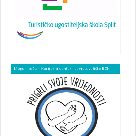
Mogu i hoću – Karijerni centar i savjetovalište RCK