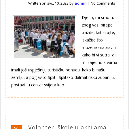
Written on
svi., 10, 2023
by
admin
|
No Comments
Djeco, mi smo tu
zbog vas, pitajte,
tražite, kritizirajte,
iskažite što
možemo napraviti
kako bi vi sutra, a i
mi zajedno s vama
imali još uspješniju turističku ponudu, kako bi našu
zemlju, a poglavito Split i Splitsko-dalmatinsku županiju,
postavili u centar svijeta kao…
Volonteri škole u akcijama
svi.