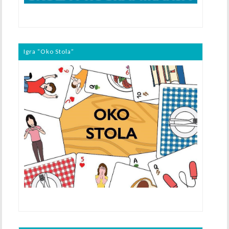
Igra “Oko Stola”