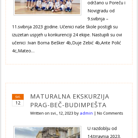
održano u Poreču i
Novigradu od
9.svibnja –
11.svibnja 2023 godine. Učenici naše škole postigli su
izuzetan uspjeh u konkurenciji 24 ekipe. Nastupili su ovi
učenici :Ivan Borna Bešker 4b,Duje Zebić 4b,Ante Polić
4c,Mateo…
MATURALNA EKSKURZIJA
svi.
12
PRAG-BEČ-BUDIMPEŠTA
Written on
svi., 12, 2023
by
admin
|
No Comments
U razdoblju od
14.trravnja 2023.