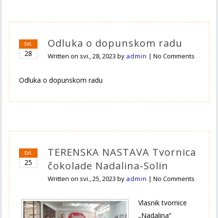
Odluka o dopunskom radu
svi.
28
Written on
svi., 28, 2023
by
admin
|
No Comments
Odluka o dopunskom radu
TERENSKA NASTAVA Tvornica
svi.
25
čokolade Nadalina-Solin
Written on
svi., 25, 2023
by
admin
|
No Comments
Vlasnik tvornice
„Nadalina“