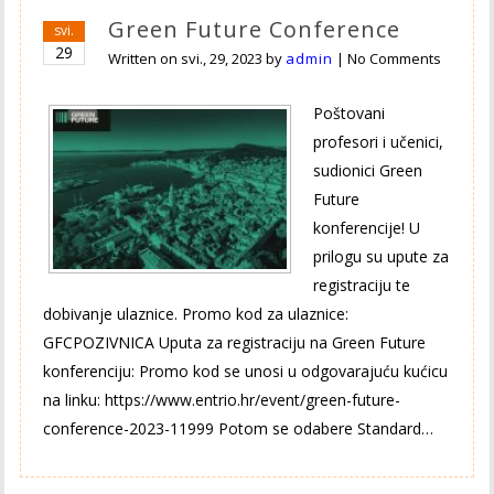
Green Future Conference
svi.
29
Written on
svi., 29, 2023
by
admin
|
No Comments
Poštovani
profesori i učenici,
sudionici Green
Future
konferencije! U
prilogu su upute za
registraciju te
dobivanje ulaznice. Promo kod za ulaznice:
GFCPOZIVNICA Uputa za registraciju na Green Future
konferenciju: Promo kod se unosi u odgovarajuću kućicu
na linku: https://www.entrio.hr/event/green-future-
conference-2023-11999 Potom se odabere Standard…