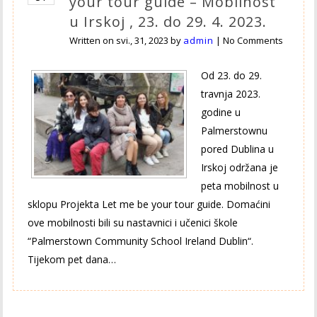
your tour guide – Mobilnost
u Irskoj , 23. do 29. 4. 2023.
Written on
svi., 31, 2023
by
admin
|
No Comments
Od 23. do 29.
travnja 2023.
godine u
Palmerstownu
pored Dublina u
Irskoj održana je
peta mobilnost u
sklopu Projekta Let me be your tour guide. Domaćini
ove mobilnosti bili su nastavnici i učenici škole
“Palmerstown Community School Ireland Dublin“.
Tijekom pet dana…