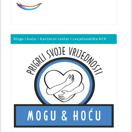
Mogu i hoću – Karijerni centar i savjetovalište RCK