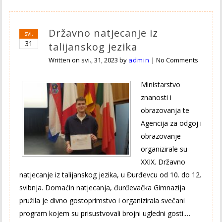
Državno natjecanje iz
svi.
31
talijanskog jezika
Written on
svi., 31, 2023
by
admin
|
No Comments
Ministarstvo
znanosti i
obrazovanja te
Agencija za odgoj i
obrazovanje
organizirale su
XXIX. Državno
natjecanje iz talijanskog jezika, u Đurđevcu od 10. do 12.
svibnja. Domaćin natjecanja, đurđevačka Gimnazija
pružila je divno gostoprimstvo i organizirala svečani
program kojem su prisustvovali brojni ugledni gosti.…