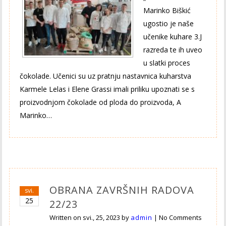
Marinko Biškić
ugostio je naše
učenike kuhare 3.J
razreda te ih uveo
u slatki proces
čokolade. Učenici su uz pratnju nastavnica kuharstva
Karmele Lelas i Elene Grassi imali priliku upoznati se s
proizvodnjom čokolade od ploda do proizvoda, A
Marinko…
OBRANA ZAVRŠNIH RADOVA
svi.
25
22/23
Written on
svi., 25, 2023
by
admin
|
No Comments