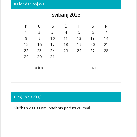
Kalendar objava
svibanj 2023
P
U
S
Č
P
S
N
1
2
3
4
5
6
7
8
9
10
11
12
13
14
15
16
17
18
19
20
21
22
23
24
25
26
27
28
29
30
31
« tra.
lip. »
Pitaj, ne skitaj
Službenik za zaštitu osobnih podataka:
mail