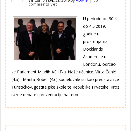
Written on
svi., 28, 2019
by
ADMIN
|
No
comments yet
U periodu od 30.4
do 4.5.2019.
godine u
prostorijama
Docklands
Akademije u
Londonu, održao
se Parlament Mladih AEHT-a. Naše učenice Mirta Čenić
(4.a) i Marita Bobelj (4.c) sudjelovale su kao predstavnice
Turističko-ugostiteljske škole te Republike Hrvatske. Kroz
razne debate i prezentacije na temu…