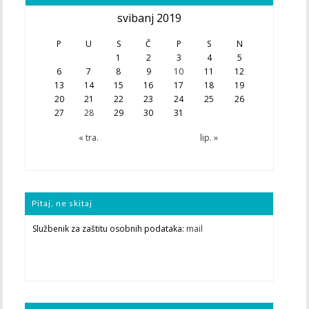
svibanj 2019
P
U
S
Č
P
S
N
1
2
3
4
5
6
7
8
9
10
11
12
13
14
15
16
17
18
19
20
21
22
23
24
25
26
27
28
29
30
31
« tra.
lip. »
Pitaj, ne skitaj
Službenik za zaštitu osobnih podataka:
mail