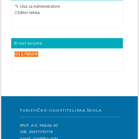
Ulaz za Administratore
 Editor teksta
Brojač posjeta:
TURISTIČKO-UGOSTITELJSKA ŠKOLA
SPLIT, A.G. Matoša 60
OIB: 28557793778
e-mail: ured@tus-st.hr