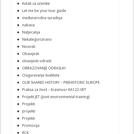
Kutak za učenike
Let me be your tour guide
međunarodna suradnja
nabava
Natjecanja
Nekategorizirano
Novosti
Obavijesti
obavijesti odrasli
OBRAZOVANJE ODRASLIH
Osiguravanje kvalitete
OUR SHARED HISTORY – PREHISTORIC EUROPE
Praksa za život – Erasmus+ KA122-VET
Projekt JET (Joint environmental training)
Projekti
projekti
Projekti
Promocija
RCK