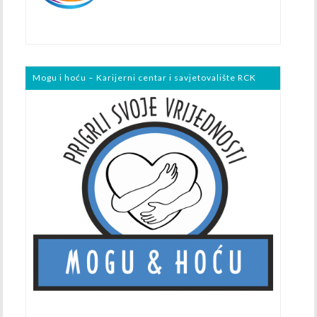
Mogu i hoću – Karijerni centar i savjetovalište RCK