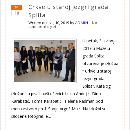
Crkve u staroj jezgri grada
svi.
10
Splita
Written on
svi., 10, 2019
by
ADMIN
|
No
comments yet
U petak, 3. svibnja,
2019.u Muzeju
grada Splita
otvorena je izložba
” Crkve u staroj
jezgri grada
Splita”. Katalog
izložbe su pisali naši učenici: Lucia Andrijić, Dino
Karabatić, Toma Karabatić i Helena Radman pod
mentorstvom prof. Sanje Vrgoč Muić. Na izložbi su
izložene fotografije…