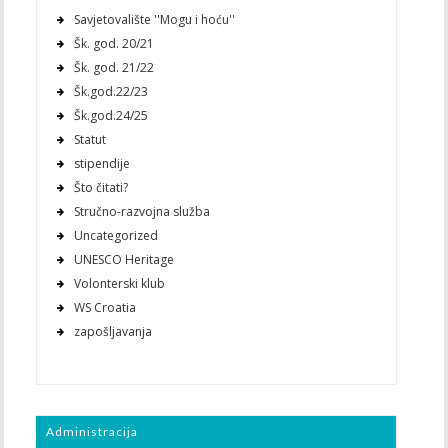
Savjetovalište ''Mogu i hoću''
Šk. god. 20/21
Šk. god. 21/22
Šk.god.22/23
Šk.god.24/25
Statut
stipendije
Što čitati?
Stručno-razvojna služba
Uncategorized
UNESCO Heritage
Volonterski klub
WS Croatia
zapošljavanja
Administracija