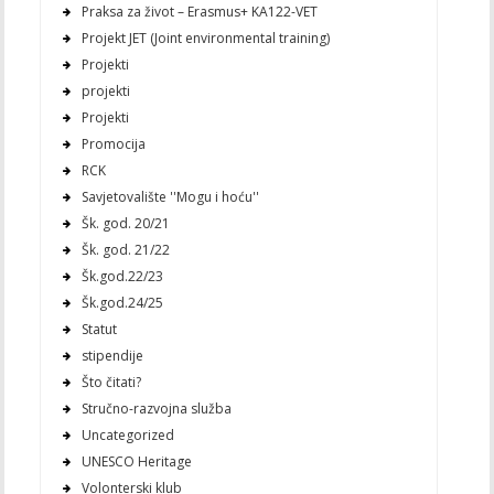
Praksa za život – Erasmus+ KA122-VET
Projekt JET (Joint environmental training)
Projekti
projekti
Projekti
Promocija
RCK
Savjetovalište ''Mogu i hoću''
Šk. god. 20/21
Šk. god. 21/22
Šk.god.22/23
Šk.god.24/25
Statut
stipendije
Što čitati?
Stručno-razvojna služba
Uncategorized
UNESCO Heritage
Volonterski klub