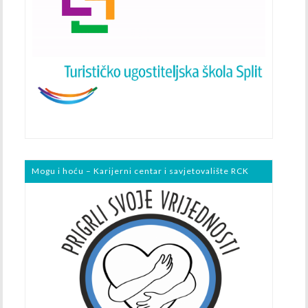
Mogu i hoću – Karijerni centar i savjetovalište RCK