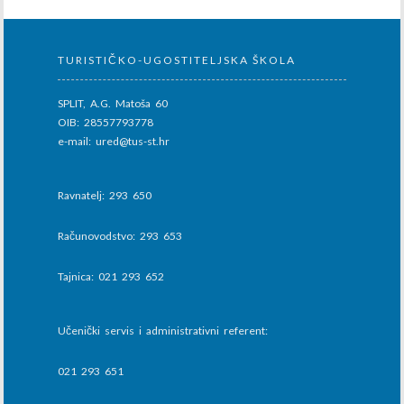
TURISTIČKO-UGOSTITELJSKA ŠKOLA
SPLIT, A.G. Matoša 60
OIB: 28557793778
e-mail: ured@tus-st.hr
Ravnatelj: 293 650
Računovodstvo: 293 653
Tajnica: 021 293 652
Učenički servis i administrativni referent:
021 293 651