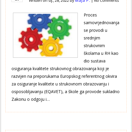
Written on
sij., 28, 2022
by
Maja P.
|
No Comments
Proces
samovrjednovanja
se provodi u
srednjim
strukovnim
školama u RH kao
dio sustava
osiguranja kvalitete strukovnog obrazovanja koji je
razvijen na preporukama Europskog referentnog okvira
za osiguranje kvalitete u strukovnom obrazovanju i
osposobljavanju (EQAVET), a škole ga provode sukladno
Zakonu o odgoju i…