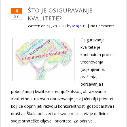
ŠTO JE OSIGURAVANJE
sij.
28
KVALITETE?
Written on
sij., 28, 2022
by
Maja P.
|
No Comments
Osiguravanje
kvalitete je
kontinuiran proces
vrednovanja
(ocjenjivanja,
praćenja,
održavanja i
poboljšanja) kvalitete srednjoškolskog obrazovanja.
Kvalitetno strukovno obrazovanje je ključni cilj i prioritet
koji će doprinijeti razvoju konkurentnosti gospodarstva i
društva. Škola polazeći od svoje misije, vizije definira
svoje strateške ciljeve i prioritete. Za održive…