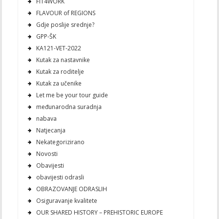
FIT4WORK
FLAVOUR of REGIONS
Gdje poslije srednje?
GPP-ŠK
KA121-VET-2022
Kutak za nastavnike
Kutak za roditelje
Kutak za učenike
Let me be your tour guide
međunarodna suradnja
nabava
Natjecanja
Nekategorizirano
Novosti
Obavijesti
obavijesti odrasli
OBRAZOVANJE ODRASLIH
Osiguravanje kvalitete
OUR SHARED HISTORY – PREHISTORIC EUROPE