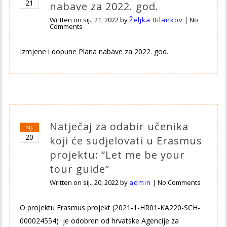
21
nabave za 2022. god.
Written on
sij., 21, 2022
by
Željka Bilankov
|
No
Comments
Izmjene i dopune Plana nabave za 2022. god.
Natječaj za odabir učenika
sij.
20
koji će sudjelovati u Erasmus
projektu: “Let me be your
tour guide”
Written on
sij., 20, 2022
by
admin
|
No Comments
O projektu Erasmus projekt (2021-1-HR01-KA220-SCH-
000024554) je odobren od hrvatske Agencije za