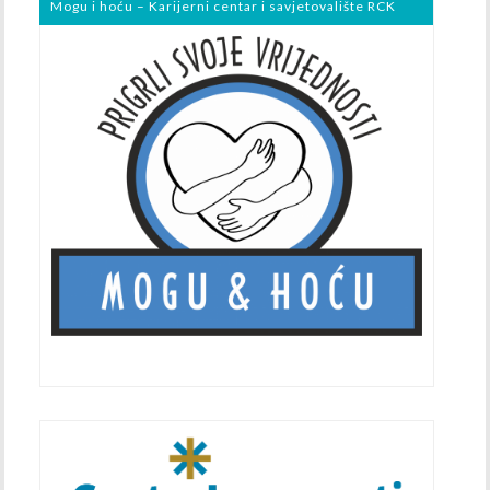
Mogu i hoću – Karijerni centar i savjetovalište RCK