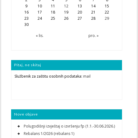
9
10
11
12
13
14
15
16
17
18
19
20
21
22
23
24
25
26
27
28
29
30
« lis.
pro. »
Pitaj, ne skitaj
Službenik za zaštitu osobnih podataka:
mail
Nove objave
Polugodišnji izvještaj o izvršenju fp (1.1.-30.06.2026.)
Rebalans 1/2026 (rebalans 1)