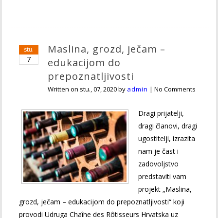
Maslina, grozd, ječam –
stu.
7
edukacijom do
prepoznatljivosti
Written on
stu., 07, 2020
by
admin
|
No Comments
Dragi prijatelji,
dragi članovi, dragi
ugostitelji, izrazita
nam je čast i
zadovoljstvo
predstaviti vam
projekt „Maslina,
grozd, ječam – edukacijom do prepoznatljivosti“ koji
provodi Udruga Chaîne des Rôtisseurs Hrvatska uz