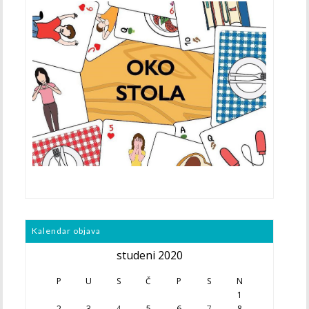
Kalendar objava
studeni 2020
P
U
S
Č
P
S
N
1
2
3
4
5
6
7
8