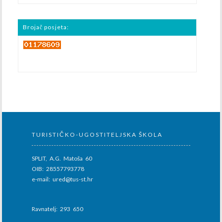
Brojač posjeta:
TURISTIČKO-UGOSTITELJSKA ŠKOLA
SPLIT, A.G. Matoša 60
OIB: 28557793778
e-mail: ured@tus-st.hr
Ravnatelj: 293 650