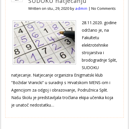
SUDOKU natjecanju
Written on
stu., 29, 2020
by
admin
|
No Comments
28.11.2020. godine
održano je, na
Fakultetu
elektrotehnike
strojarstva i
brodogradnje Split,
SUDOKU
natjecanje. Natjecanje organizira Enigmatski klub
“Božidar Vranicki” u suradnji s Hrvatskom MENS-om i
Agencijom za odgoj i obrazovanje, Podružnica Split.
Našu školu je predstavljala tročlana ekipa učenika koja
je unatoč nedostatku…