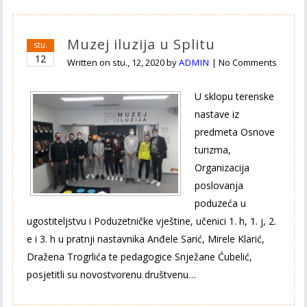
Muzej iluzija u Splitu
stu.
12
Written on
stu., 12, 2020
by
ADMIN
|
No Comments
U sklopu terenske
nastave iz
predmeta Osnove
turizma,
Organizacija
poslovanja
poduzeća u
ugostiteljstvu i Poduzetničke vještine, učenici 1. h, 1. j, 2.
e i 3. h u pratnji nastavnika Anđele Sarić, Mirele Klarić,
Dražena Trogrlića te pedagogice Snježane Ćubelić,
posjetitli su novostvorenu društvenu…