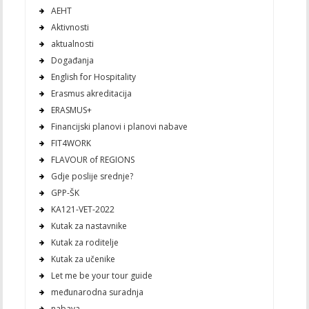
AEHT
Aktivnosti
aktualnosti
Događanja
English for Hospitality
Erasmus akreditacija
ERASMUS+
Financijski planovi i planovi nabave
FIT4WORK
FLAVOUR of REGIONS
Gdje poslije srednje?
GPP-ŠK
KA121-VET-2022
Kutak za nastavnike
Kutak za roditelje
Kutak za učenike
Let me be your tour guide
međunarodna suradnja
nabava