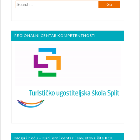
REGIONALNI CENTAR KOMPETENTNOSTI
Mogu i hoću – Karijerni centar i savjetovalište RCK