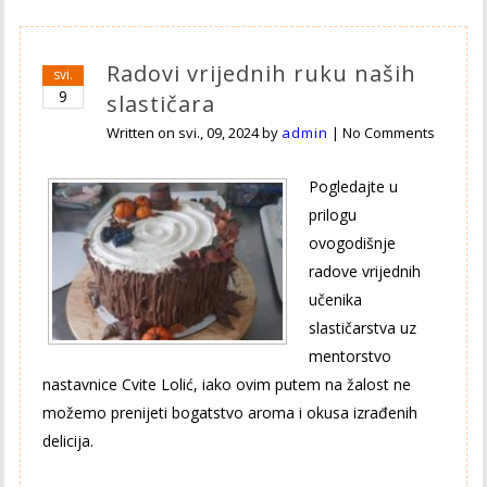
Radovi vrijednih ruku naših
svi.
9
slastičara
Written on
svi., 09, 2024
by
admin
|
No Comments
Pogledajte u
prilogu
ovogodišnje
radove vrijednih
učenika
slastičarstva uz
mentorstvo
nastavnice Cvite Lolić, iako ovim putem na žalost ne
možemo prenijeti bogatstvo aroma i okusa izrađenih
delicija.