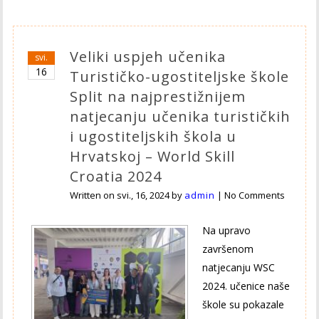
Veliki uspjeh učenika
svi.
16
Turističko-ugostiteljske škole
Split na najprestižnijem
natjecanju učenika turističkih
i ugostiteljskih škola u
Hrvatskoj – World Skill
Croatia 2024
Written on
svi., 16, 2024
by
admin
|
No Comments
Na upravo
završenom
natjecanju WSC
2024. učenice naše
škole su pokazale