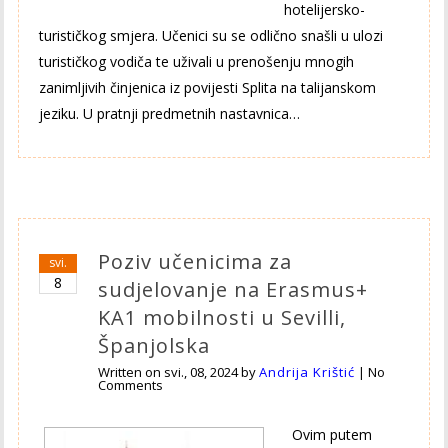
hotelijersko-
turističkog smjera. Učenici su se odlično snašli u ulozi
turističkog vodiča te uživali u prenošenju mnogih
zanimljivih činjenica iz povijesti Splita na talijanskom
jeziku. U pratnji predmetnih nastavnica…
Poziv učenicima za
svi.
8
sudjelovanje na Erasmus+
KA1 mobilnosti u Sevilli,
Španjolska
Written on
svi., 08, 2024
by
Andrija Krištić
|
No
Comments
Ovim putem