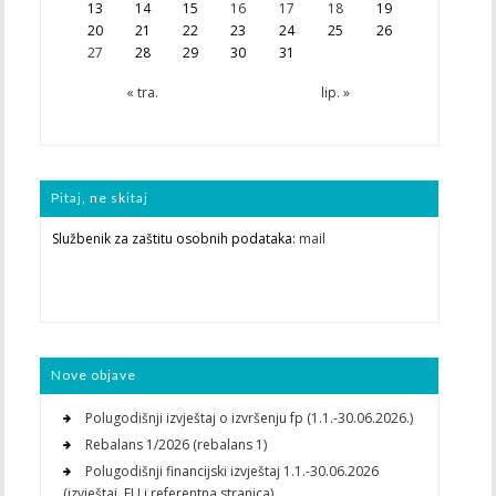
13
14
15
16
17
18
19
20
21
22
23
24
25
26
27
28
29
30
31
« tra.
lip. »
Pitaj, ne skitaj
Službenik za zaštitu osobnih podataka:
mail
Nove objave
Polugodišnji izvještaj o izvršenju fp (1.1.-30.06.2026.)
Rebalans 1/2026 (rebalans 1)
Polugodišnji financijski izvještaj 1.1.-30.06.2026
(izvještaj, EU i referentna stranica)