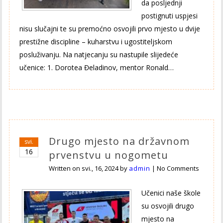
da posljednji
postignuti uspjesi
nisu slučajni te su premoćno osvojili prvo mjesto u dvije
prestižne discipline – kuharstvu i ugostiteljskom
posluživanju. Na natjecanju su nastupile slijedeće
učenice: 1. Dorotea Đeladinov, mentor Ronald…
Drugo mjesto na državnom
svi.
16
prvenstvu u nogometu
Written on
svi., 16, 2024
by
admin
|
No Comments
Učenici naše škole
su osvojili drugo
mjesto na