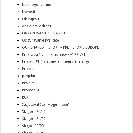
Nekategorizirano
Novosti
Obavijesti
obavijesti odrasli
OBRAZOVANJE ODRASLIH
Osiguravanje kvalitete
OUR SHARED HISTORY – PREHISTORIC EUROPE
Praksa za život – Erasmus+ KA122-VET
Projekt JET (Joint environmental training)
Projekti
projekti
Projekti
Promocija
RCK
Savjetovalište ''Mogu i hoću''
Šk. god. 20/21
Šk. god. 21/22
Šk.god.22/23
Šk.god.24/25