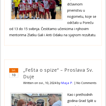
državnom
prvenstvu u
nogometu, koje se
održalo u Poreču
od 13 do 15 svibnja. Čestitamo učenicima i njihovim
mentorima Zlatku Gali i Anti Odaku na sjajnom rezultatu.
„Fešta o spize“ – Proslava Sv.
svi.
10
Duje
Written on
svi., 10, 2024
by
Maja P.
|
No Comments
Kao i prethodnih
godina Grad Split u