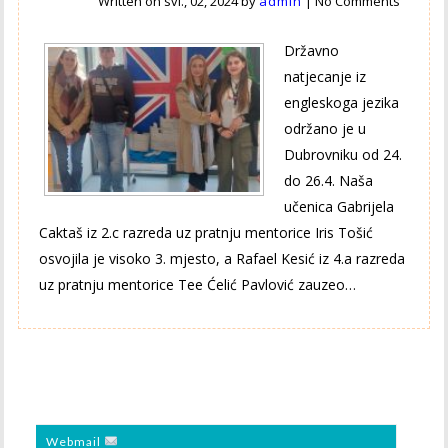
Written on
svi., 02, 2024
by
admin
|
No Comments
Državno
natjecanje iz
engleskoga jezika
održano je u
Dubrovniku od 24.
do 26.4. Naša
učenica Gabrijela
Caktaš iz 2.c razreda uz pratnju mentorice Iris Tošić
osvojila je visoko 3. mjesto, a Rafael Kesić iz 4.a razreda
uz pratnju mentorice Tee Ćelić Pavlović zauzeo…
Webmail