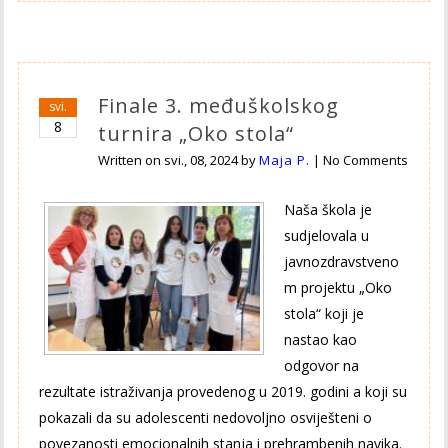
Finale 3. međuškolskog
svi.
8
turnira „Oko stola“
Written on
svi., 08, 2024
by
Maja P.
|
No Comments
Naša škola je
sudjelovala u
javnozdravstveno
m projektu „Oko
stola“ koji je
nastao kao
odgovor na
rezultate istraživanja provedenog u 2019. godini a koji su
pokazali da su adolescenti nedovoljno osviješteni o
povezanosti emocionalnih stanja i prehrambenih navika.