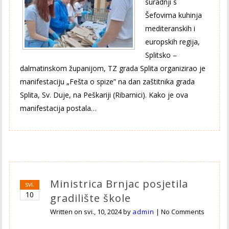
suradnji s
Šefovima kuhinja
mediteranskih i
europskih regija,
Splitsko –
dalmatinskom županijom, TZ grada Splita organizirao je
manifestaciju „Fešta o spize” na dan zaštitnika grada
Splita, Sv. Duje, na Peškariji (Ribarnici). Kako je ova
manifestacija postala…
Ministrica Brnjac posjetila
svi.
10
gradilište škole
Written on
svi., 10, 2024
by
admin
|
No Comments