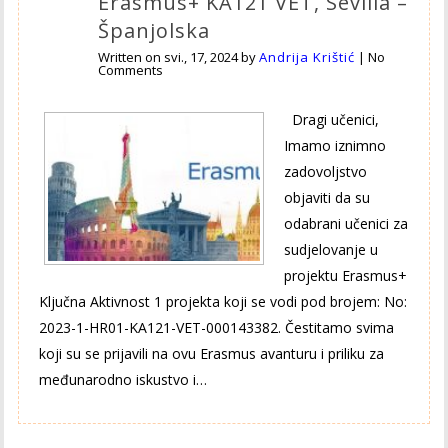
Erasmus+ KA121 VET, Sevilla –
Španjolska
Written on
svi., 17, 2024
by
Andrija Krištić
|
No
Comments
Dragi učenici,
Imamo iznimno
zadovoljstvo
objaviti da su
odabrani učenici za
sudjelovanje u
projektu Erasmus+
Ključna Aktivnost 1 projekta koji se vodi pod brojem: No:
2023-1-HR01-KA121-VET-000143382. Čestitamo svima
koji su se prijavili na ovu Erasmus avanturu i priliku za
međunarodno iskustvo i…