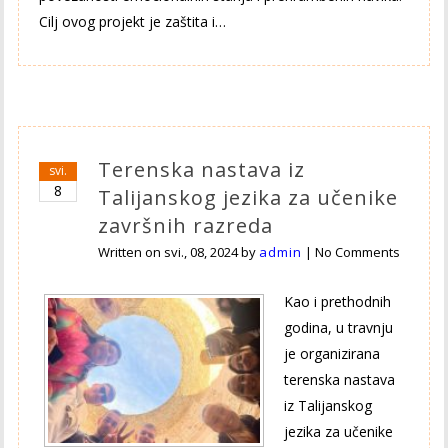
Cilj ovog projekt je zaštita i…
Terenska nastava iz
svi.
8
Talijanskog jezika za učenike
završnih razreda
Written on
svi., 08, 2024
by
admin
|
No Comments
Kao i prethodnih
godina, u travnju
je organizirana
terenska nastava
iz Talijanskog
jezika za učenike