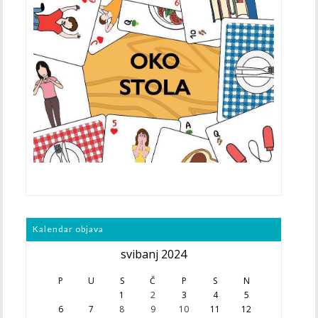
Kalendar objava
svibanj 2024
P
U
S
Č
P
S
N
1
2
3
4
5
6
7
8
9
10
11
12