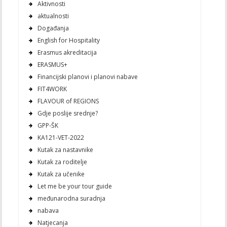
Aktivnosti
aktualnosti
Događanja
English for Hospitality
Erasmus akreditacija
ERASMUS+
Financijski planovi i planovi nabave
FIT4WORK
FLAVOUR of REGIONS
Gdje poslije srednje?
GPP-ŠK
KA121-VET-2022
Kutak za nastavnike
Kutak za roditelje
Kutak za učenike
Let me be your tour guide
međunarodna suradnja
nabava
Natjecanja