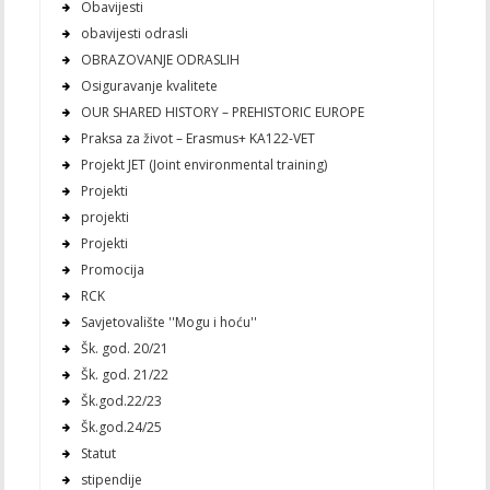
Obavijesti
obavijesti odrasli
OBRAZOVANJE ODRASLIH
Osiguravanje kvalitete
OUR SHARED HISTORY – PREHISTORIC EUROPE
Praksa za život – Erasmus+ KA122-VET
Projekt JET (Joint environmental training)
Projekti
projekti
Projekti
Promocija
RCK
Savjetovalište ''Mogu i hoću''
Šk. god. 20/21
Šk. god. 21/22
Šk.god.22/23
Šk.god.24/25
Statut
stipendije