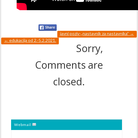
javni poziv-,,nastavnik za nastavnika”
→
←
edukacija od 2.-5.2.2021.
Sorry,
Comments are
closed.
Webmail