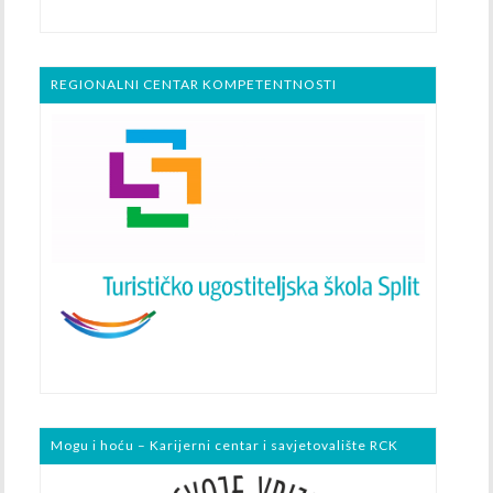
REGIONALNI CENTAR KOMPETENTNOSTI
Mogu i hoću – Karijerni centar i savjetovalište RCK