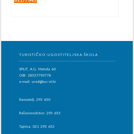
TURISTIČKO-UGOSTITELJSKA ŠKOLA
SPLIT, A.G. Matoša 60
OIB: 28557793778
e-mail: ured@tus-st.hr
Ravnatelj: 293 650
Računovodstvo: 293 653
Tajnica: 021 293 652