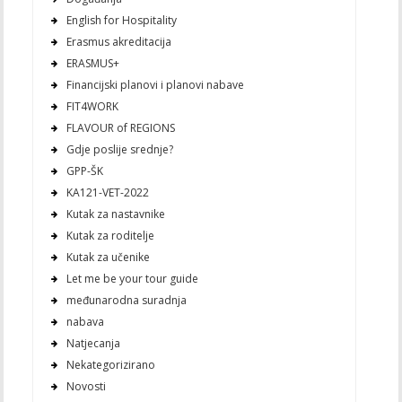
English for Hospitality
Erasmus akreditacija
ERASMUS+
Financijski planovi i planovi nabave
FIT4WORK
FLAVOUR of REGIONS
Gdje poslije srednje?
GPP-ŠK
KA121-VET-2022
Kutak za nastavnike
Kutak za roditelje
Kutak za učenike
Let me be your tour guide
međunarodna suradnja
nabava
Natjecanja
Nekategorizirano
Novosti