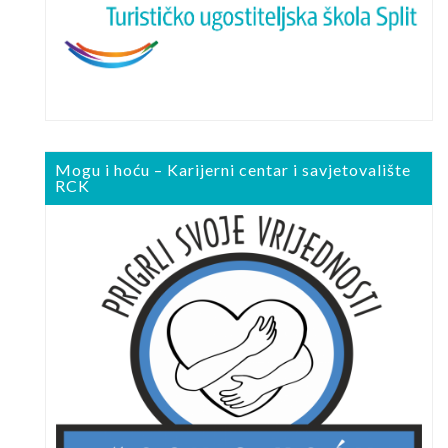
Mogu i hoću – Karijerni centar i savjetovalište
RCK