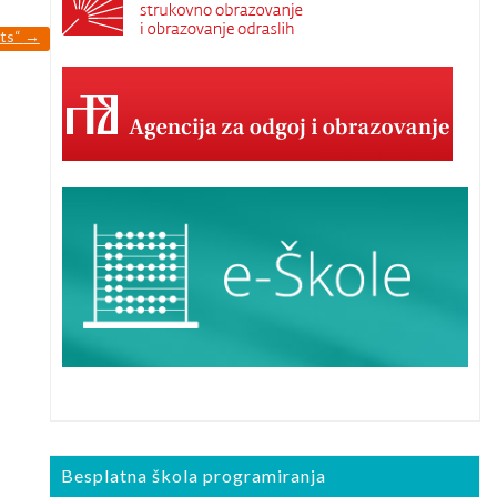
nts“
→
Besplatna škola programiranja