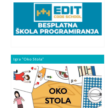
Igra “Oko Stola”