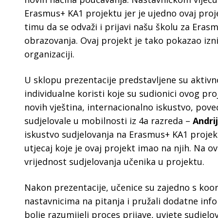
Erasmus+ KA1 projektu jer je ujedno ovaj pro
timu da se odvaži i prijavi našu školu za Era
obrazovanja. Ovaj projekt je tako pokazao izn
organizaciji.
U sklopu prezentacije predstavljene su aktivnos
individualne koristi koje su sudionici ovog proj
novih vještina, internacionalno iskustvo, pov
sudjelovale u mobilnosti iz 4a razreda –
Andri
iskustvo sudjelovanja na Erasmus+ KA1 projekt
utjecaj koje je ovaj projekt imao na njih. Na
vrijednost sudjelovanja učenika u projektu.
Nakon prezentacije, učenice su zajedno s ko
nastavnicima na pitanja i pružali dodatne info
bolje razumijeli proces prijave, uvjete sudjelo