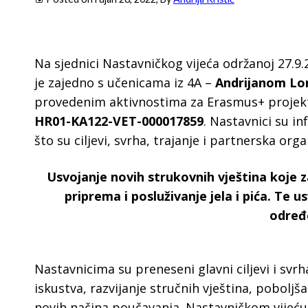
Na sjednici Nastavničkog vijeća održanoj 27.9
je zajedno s učenicama iz 4A –
Andrijanom Lon
provedenim aktivnostima za Erasmus+ projekt 
HR01-KA122-VET-000017859
. Nastavnici su i
što su ciljevi, svrha, trajanje i partnerska organ
Usvojanje novih strukovnih vještina koje z
priprema i posluživanje jela i pića. Te 
određe
Nastavnicima su preneseni glavni ciljevi i svr
iskustva, razvijanje stručnih vještina, pobolj
novih načina poučavanja. Nastavničkom vijeću 