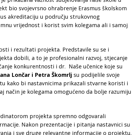
jekt bio svojevrsno ohrabrenje Erasmus školskom
smus akreditaciju u području strukovnog
imnu vrijednost i korist svim kolegama ali i samoj
ti i rezultati projekta. Predstavile su se i
ekta dobili, a to je profesionalni razvoj, stjecanje
ećanje konkurentnosti i dr. Naše učenice koje su
jana Lončar i Petra Škomrlj
su podijelile svoje
u kako bi nastavnicima prikazali stvarne koristi i
 ovaj način je kolegama omogućeno da bolje razumiju
ordinatorom projekta spremno odgovarali
rmacije. Nakon prezentacije i pitanja nastavnici su
vanja i sve druge relevantne informacije o projektu.