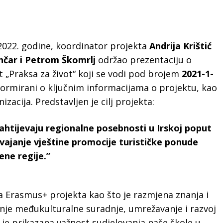
.2022. godine, koordinator projekta
Andrija Krištić
čar i Petrom Škomrlj
održao prezentaciju o
„Praksa za život“ koji se vodi pod brojem
2021-1-
nformirani o ključnim informacijama o projektu, kao
izacija. Predstavljen je cilj projekta:
ahtijevaju regionalne posebnosti u Irskoj poput
usvajanje vještine promocije turističke ponude
ne regije.”
ha Erasmus+ projekta kao što je razmjena znanja i
šanje međukulturalne suradnje, umrežavanje i razvoj
je prikazana važnost sudjelovanja naše škole u