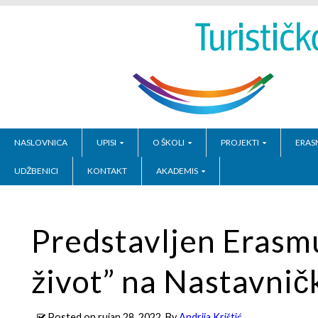
NASLOVNICA
UPISI
O ŠKOLI
PROJEKTI
ERAS
UDŽBENICI
KONTAKT
AKADEMIS
Predstavljen Erasm
život” na Nastavnič
Posted on
rujan 28, 2022
, By
Andrija Krištić