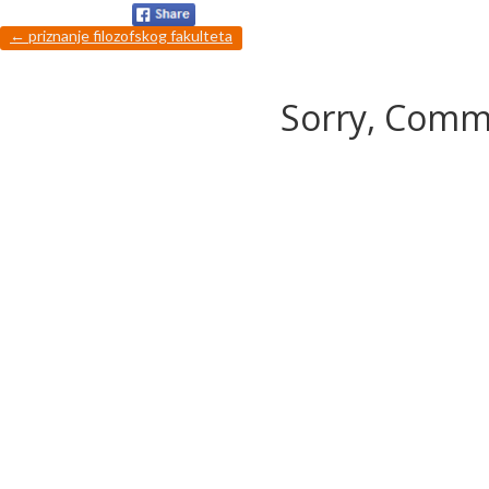
←
priznanje filozofskog fakulteta
Sorry, Comme