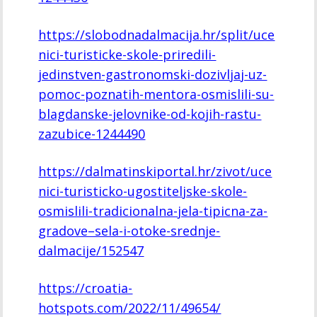
https://slobodnadalmacija.hr/split/uce
nici-turisticke-skole-priredili-
jedinstven-gastronomski-dozivljaj-uz-
pomoc-poznatih-mentora-osmislili-su-
blagdanske-jelovnike-od-kojih-rastu-
zazubice-1244490
https://dalmatinskiportal.hr/zivot/uce
nici-turisticko-ugostiteljske-skole-
osmislili-tradicionalna-jela-tipicna-za-
gradove–sela-i-otoke-srednje-
dalmacije/152547
https://croatia-
hotspots.com/2022/11/49654/