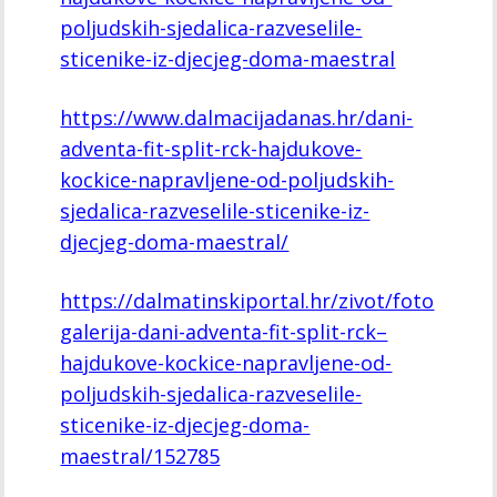
poljudskih-sjedalica-razveselile-
sticenike-iz-djecjeg-doma-maestral
https://www.dalmacijadanas.hr/dani-
adventa-fit-split-rck-hajdukove-
kockice-napravljene-od-poljudskih-
sjedalica-razveselile-sticenike-iz-
djecjeg-doma-maestral/
https://dalmatinskiportal.hr/zivot/foto
galerija-dani-adventa-fit-split-rck–
hajdukove-kockice-napravljene-od-
poljudskih-sjedalica-razveselile-
sticenike-iz-djecjeg-doma-
maestral/152785