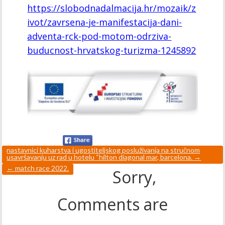
https://slobodnadalmacija.hr/mozaik/z
ivot/zavrsena-je-manifestacija-dani-
adventa-rck-pod-motom-odrziva-
buducnost-hrvatskog-turizma-1245892
nastavnici kuharstva i ugostiteljskog posluživanja na stručnom
usavršavanju uz rad u hotelu “hilton diagonal mar, barcelona.
→
←
match race 2022.
Sorry,
Comments are