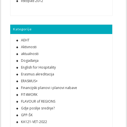
listopad 2012
Kategorije
AEHT
Aktivnosti
aktualnosti
Događanja
English for Hospitality
Erasmus akreditacija
ERASMUS+
Financijski planovi i planovi nabave
FIT4WORK
FLAVOUR of REGIONS
Gdje poslije srednje?
GPP-ŠK
KA121-VET-2022