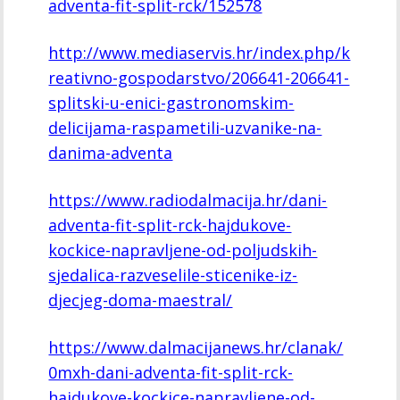
adventa-fit-split-rck/152578
http://www.mediaservis.hr/index.php/k
reativno-gospodarstvo/206641-206641-
splitski-u-enici-gastronomskim-
delicijama-raspametili-uzvanike-na-
danima-adventa
https://www.radiodalmacija.hr/dani-
adventa-fit-split-rck-hajdukove-
kockice-napravljene-od-poljudskih-
sjedalica-razveselile-sticenike-iz-
djecjeg-doma-maestral/
https://www.dalmacijanews.hr/clanak/
0mxh-dani-adventa-fit-split-rck-
hajdukove-kockice-napravljene-od-