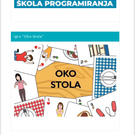
Igra “Oko Stola”