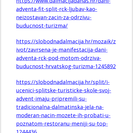
https://www.dalmacijadanas.hr/dani-
adventa-fit-split-rck-ljubav-kao-
neizostavan-zacin-za-odrzivu-
buducnost-turizma/
https://slobodnadalmacija.hr/mozaik/z
ivot/zavrsena-je-manifestacija-dani-
adventa-rck-pod-motom-odrziva-
buducnost-hrvatskog-turizma-1245892
https://slobodnadalmacija.hr/split/i-
ucenici-splitske-turisticke-skole-svoj-
advent-imaju-pripremili-su-
tradicionalna-dalmatinska-jela-na-
moderan-nacin-mozete-ih-probati-u-
poznatom-restoranu-meniji-su-top-
1244436