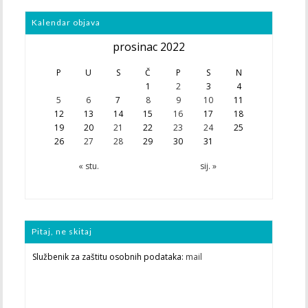
Kalendar objava
prosinac 2022
P
U
S
Č
P
S
N
1
2
3
4
5
6
7
8
9
10
11
12
13
14
15
16
17
18
19
20
21
22
23
24
25
26
27
28
29
30
31
« stu.
sij. »
Pitaj, ne skitaj
Službenik za zaštitu osobnih podataka:
mail