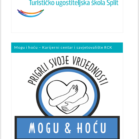
Mogu i hoću – Karijerni centar i savjetovalište RCK