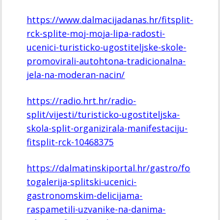
https://www.dalmacijadanas.hr/fitsplit-
rck-splite-moj-moja-lipa-radosti-
ucenici-turisticko-ugostiteljske-skole-
promovirali-autohtona-tradicionalna-
jela-na-moderan-nacin/
https://radio.hrt.hr/radio-
split/vijesti/turisticko-ugostiteljska-
skola-split-organizirala-manifestaciju-
fitsplit-rck-10468375
https://dalmatinskiportal.hr/gastro/fo
togalerija-splitski-ucenici-
gastronomskim-delicijama-
raspametili-uzvanike-na-danima-