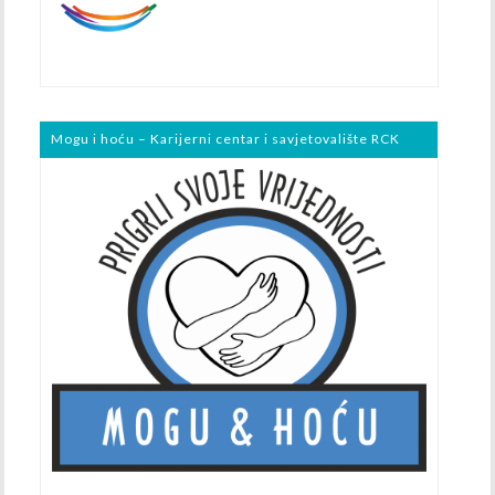
Mogu i hoću – Karijerni centar i savjetovalište RCK