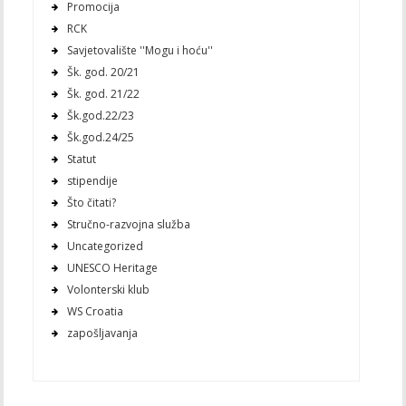
Promocija
RCK
Savjetovalište ''Mogu i hoću''
Šk. god. 20/21
Šk. god. 21/22
Šk.god.22/23
Šk.god.24/25
Statut
stipendije
Što čitati?
Stručno-razvojna služba
Uncategorized
UNESCO Heritage
Volonterski klub
WS Croatia
zapošljavanja