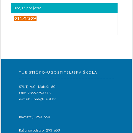
Brojač posjeta:
TURISTIČKO-UGOSTITELJSKA ŠKOLA
SPLIT, A.G. Matoša 60
OIB: 28557793778
e-mail: ured@tus-st.hr
Ravnatelj: 293 650
Računovodstvo: 293 653