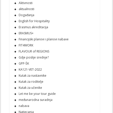
Aktivnosti
aktualnosti
Događanja
English for Hospitality
Erasmus akreditacija
ERASMUS+
Financijski planovi i planovi nabave
FIT4WORK
FLAVOUR of REGIONS
Gdje poslije srednje?
GPP-ŠK
KA121-VET-2022
Kutak za nastavnike
Kutak za roditelje
Kutak za učenike
Let me be your tour guide
međunarodna suradnja
nabava
Natjecanja