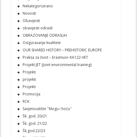
Nekategorizirano
Novosti
Obavijesti
obavijesti odrasli
OBRAZOVANJE ODRASLIH
Osiguravanje kvalitete
OUR SHARED HISTORY – PREHISTORIC EUROPE
Praksa za život – Erasmus+ KA122-VET
Projekt JET (Joint environmental training)
Projekti
projekti
Projekti
Promocija
RCK
Savjetovalište ''Mogu i hoću''
Šk. god. 20/21
Šk. god. 21/22
Šk.god.22/23