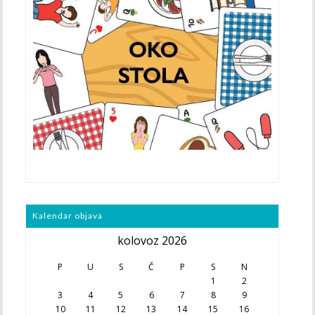
Kalendar objava
kolovoz 2026
P
U
S
Č
P
S
N
1
2
3
4
5
6
7
8
9
10
11
12
13
14
15
16