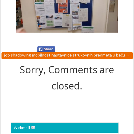
job shadowing mobilnost nastavnice strukovnih predmeta u beču
→
Sorry, Comments are
closed.
Webmail