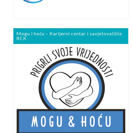
Mogu i hoću – Karijerni centar i savjetovalište
RCK