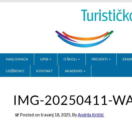
NASLOVNICA
UPISI
O ŠKOLI
PROJEKTI
ERAS
UDŽBENICI
KONTAKT
AKADEMIS
IMG-20250411-W
Posted on
travanj 18, 2025
, By
Andrija Krištić