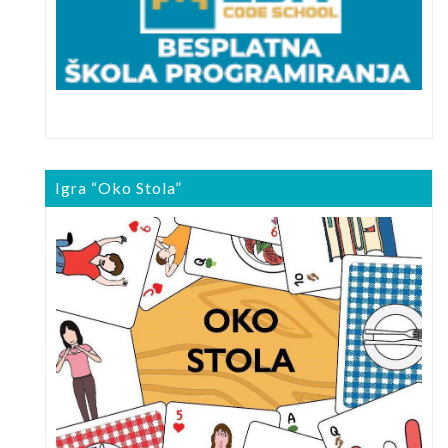
Igra “Oko Stola”