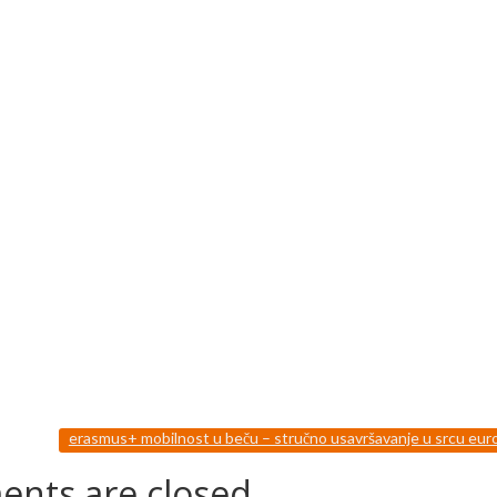
erasmus+ mobilnost u beču – stručno usavršavanje u srcu eu
nts are closed.