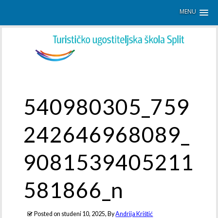
MENU
540980305_759
242646968089_
9081539405211
581866_n
Posted on
studeni 10, 2025
, By
Andrija Krištić