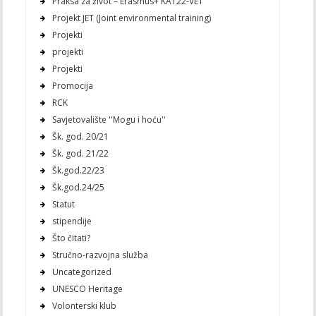
Praksa za život – Erasmus+ KA122-VET
Projekt JET (Joint environmental training)
Projekti
projekti
Projekti
Promocija
RCK
Savjetovalište ''Mogu i hoću''
Šk. god. 20/21
Šk. god. 21/22
Šk.god.22/23
Šk.god.24/25
Statut
stipendije
Što čitati?
Stručno-razvojna služba
Uncategorized
UNESCO Heritage
Volonterski klub