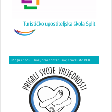
Mogu i hoću – Karijerni centar i savjetovalište RCK