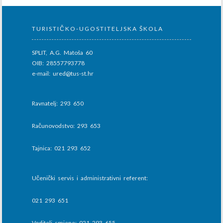
TURISTIČKO-UGOSTITELJSKA ŠKOLA
SPLIT, A.G. Matoša 60
OIB: 28557793778
e-mail: ured@tus-st.hr
Ravnatelj: 293 650
Računovodstvo: 293 653
Tajnica: 021 293 652
Učenički servis i administrativni referent:
021 293 651
Voditelj smjene: 021 293 655