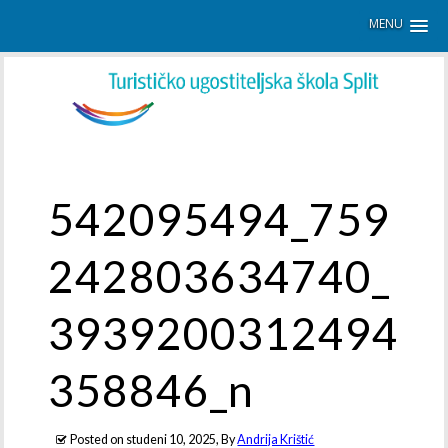
MENU
542095494_759
242803634740_
3939200312494
358846_n
Posted on
studeni 10, 2025
, By
Andrija Krištić