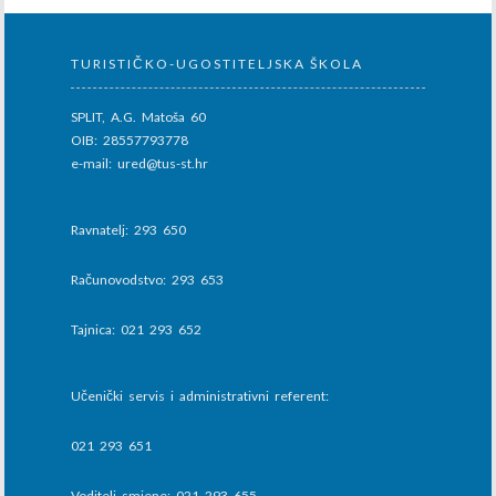
TURISTIČKO-UGOSTITELJSKA ŠKOLA
SPLIT, A.G. Matoša 60
OIB: 28557793778
e-mail: ured@tus-st.hr
Ravnatelj: 293 650
Računovodstvo: 293 653
Tajnica: 021 293 652
Učenički servis i administrativni referent:
021 293 651
Voditelj smjene: 021 293 655