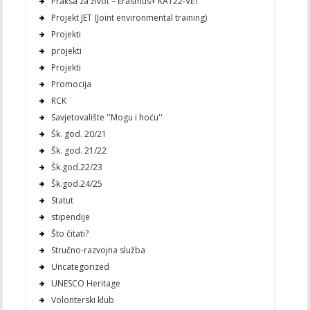
Praksa za život – Erasmus+ KA122-VET
Projekt JET (Joint environmental training)
Projekti
projekti
Projekti
Promocija
RCK
Savjetovalište ''Mogu i hoću''
Šk. god. 20/21
Šk. god. 21/22
Šk.god.22/23
Šk.god.24/25
Statut
stipendije
Što čitati?
Stručno-razvojna služba
Uncategorized
UNESCO Heritage
Volonterski klub