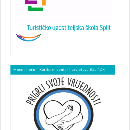
Mogu i hoću – Karijerni centar i savjetovalište RCK