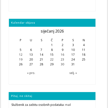
Kalendar objava
siječanj 2026
P
U
S
Č
P
S
N
1
2
3
4
5
6
7
8
9
10
11
12
13
14
15
16
17
18
19
20
21
22
23
24
25
26
27
28
29
30
31
« pro.
velj. »
Pitaj, ne skitaj
Službenik za zaštitu osobnih podataka:
mail