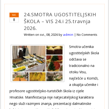
24.SMOTRA UGOSTITELJSKIH
svi.
8
ŠKOLA – VIS 24.i 25.travnja
2026.
Written on
svi., 08, 2026
by
admin
|
No Comments
Smotra učenika
ugostiteljskih škola
održava se
tradicionalno na
otoku Visu,
najčešće u Komiži,
a okuplja učenike i
profesore ugostiteljsko-turističkih škola iz cijele
Hrvatske. Manifestacija nije natjecateljskog karaktera
nego služi razmjeni znanja, prezentaciji dalmatinske