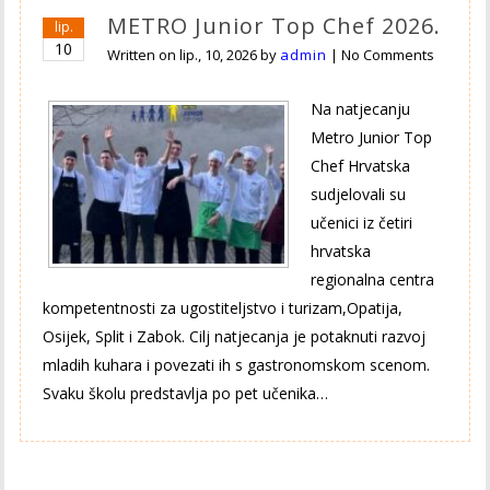
METRO Junior Top Chef 2026.
lip.
10
Written on
lip., 10, 2026
by
admin
|
No Comments
Na natjecanju
Metro Junior Top
Chef Hrvatska
sudjelovali su
učenici iz četiri
hrvatska
regionalna centra
kompetentnosti za ugostiteljstvo i turizam,Opatija,
Osijek, Split i Zabok. Cilj natjecanja je potaknuti razvoj
mladih kuhara i povezati ih s gastronomskom scenom.
Svaku školu predstavlja po pet učenika…