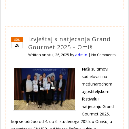
Izvještaj s natjecanja Grand
stu.
26
Gourmet 2025 – Omiš
Written on
stu., 26, 2025
by
admin
|
No Comments
Naši su timovi
sudjelovali na
međunarodnom
ugostiteljskom
festivalu i
natjecanju Grand
Gourmet 2025,
koji se održao od 4. do 6. studenoga 2025. u Omišu, u
organizaciji ŠKMER- a (Udruge šefova kuhinja