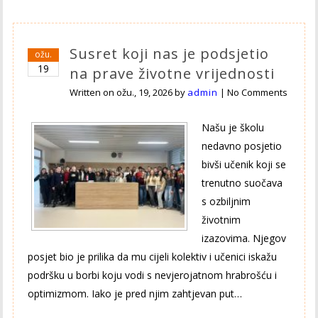
Susret koji nas je podsjetio
ožu.
19
na prave životne vrijednosti
Written on
ožu., 19, 2026
by
admin
|
No Comments
Našu je školu
nedavno posjetio
bivši učenik koji se
trenutno suočava
s ozbiljnim
životnim
izazovima. Njegov
posjet bio je prilika da mu cijeli kolektiv i učenici iskažu
podršku u borbi koju vodi s nevjerojatnom hrabrošću i
optimizmom. Iako je pred njim zahtjevan put…