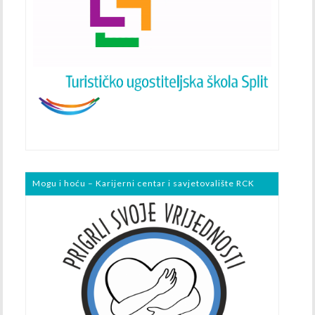
Mogu i hoću – Karijerni centar i savjetovalište RCK