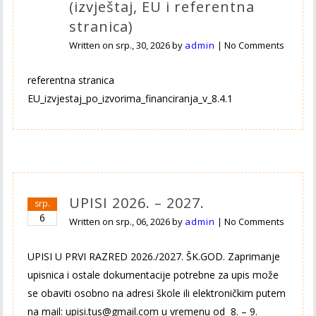
(izvještaj, EU i referentna
stranica)
Written on
srp., 30, 2026
by
admin
|
No Comments
referentna stranica
EU_izvjestaj_po_izvorima_financiranja_v_8.4.1
UPISI 2026. – 2027.
srp.
6
Written on
srp., 06, 2026
by
admin
|
No Comments
UPISI U PRVI RAZRED 2026./2027. ŠK.GOD. Zaprimanje
upisnica i ostale dokumentacije potrebne za upis može
se obaviti osobno na adresi škole ili elektroničkim putem
na mail: upisi.tus@gmail.com u vremenu od 8. – 9.