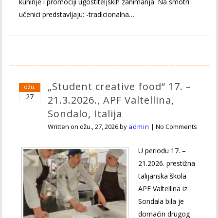
kuhinje i promociji ugostiteljskih zanimanja. Na smotri
učenici predstavljaju: -tradicionalna…
„Student creative food“ 17. –
ožu.
27
21.3.2026., APF Valtellina,
Sondalo, Italija
Written on
ožu., 27, 2026
by
admin
|
No Comments
U periodu 17. –
21.2026. prestižna
talijanska škola
APF Valtellina iz
Sondala bila je
domaćin drugog