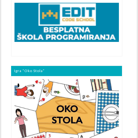
Igra “Oko Stola”