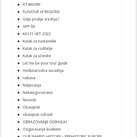
FIT4WORK
FLAVOUR of REGIONS
Gdje poslije srednje?
GPP-ŠK
KA121-VET-2022
Kutak za nastavnike
Kutak za roditelje
Kutak za učenike
Let me be your tour guide
međunarodna suradnja
nabava
Natjecanja
Nekategorizirano
Novosti
Obavijesti
obavijesti odrasli
OBRAZOVANJE ODRASLIH
Osiguravanje kvalitete
OUR SHARED HISTORY – PREHISTORIC EUROPE