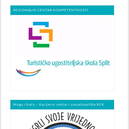
REGIONALNI CENTAR KOMPETENTNOSTI
Mogu i hoću – Karijerni centar i savjetovalište RCK