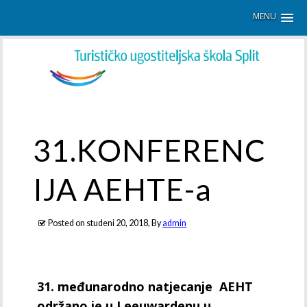
MENU
31.KONFERENC
IJA AEHTE-a
Posted on
studeni 20, 2018
, By
admin
31. međunarodno natjecanje AEHT
održano je u Leeuwardenu u