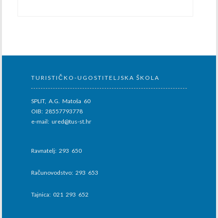
TURISTIČKO-UGOSTITELJSKA ŠKOLA
SPLIT, A.G. Matoša 60
OIB: 28557793778
e-mail: ured@tus-st.hr
Ravnatelj: 293 650
Računovodstvo: 293 653
Tajnica: 021 293 652