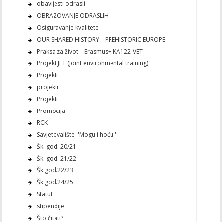
obavijesti odrasli
OBRAZOVANJE ODRASLIH
Osiguravanje kvalitete
OUR SHARED HISTORY – PREHISTORIC EUROPE
Praksa za život – Erasmus+ KA122-VET
Projekt JET (Joint environmental training)
Projekti
projekti
Projekti
Promocija
RCK
Savjetovalište ''Mogu i hoću''
Šk. god. 20/21
Šk. god. 21/22
Šk.god.22/23
Šk.god.24/25
Statut
stipendije
Što čitati?