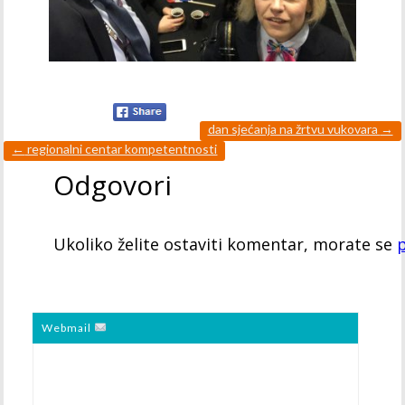
dan sjećanja na žrtvu vukovara
→
←
regionalni centar kompetentnosti
Odgovori
Ukoliko želite ostaviti komentar, morate se
p
Webmail