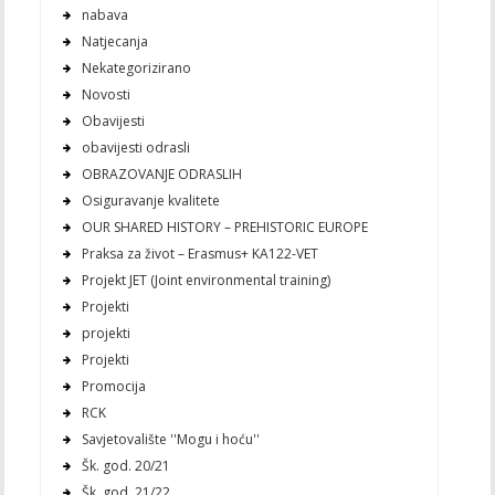
nabava
Natjecanja
Nekategorizirano
Novosti
Obavijesti
obavijesti odrasli
OBRAZOVANJE ODRASLIH
Osiguravanje kvalitete
OUR SHARED HISTORY – PREHISTORIC EUROPE
Praksa za život – Erasmus+ KA122-VET
Projekt JET (Joint environmental training)
Projekti
projekti
Projekti
Promocija
RCK
Savjetovalište ''Mogu i hoću''
Šk. god. 20/21
Šk. god. 21/22