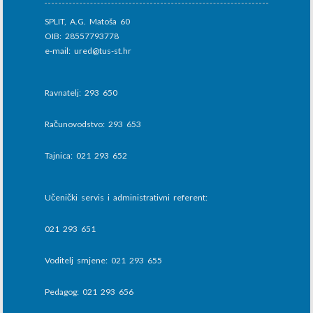
SPLIT, A.G. Matoša 60
OIB: 28557793778
e-mail: ured@tus-st.hr
Ravnatelj: 293 650
Računovodstvo: 293 653
Tajnica: 021 293 652
Učenički servis i administrativni referent:
021 293 651
Voditelj smjene: 021 293 655
Pedagog: 021 293 656