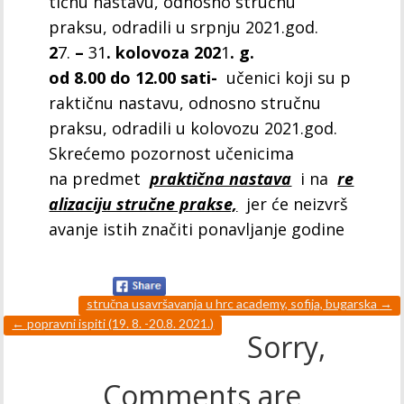
tičnu
nastavu, odnosno stručnu
praksu, odradili u srpnju
2021.god.
2
7.
–
31
. kolovoza 202
1
. g.
od 8.00 do 12.00 sati-
učenici koji su p
raktičnu
nastavu, odnosno stručnu
praksu, odradili u kolovozu
2021.god.
Skrećemo pozornost učenicima
na predmet
praktična nastava
i na
re
alizaciju stručne prakse,
jer će neizvrš
avanje istih
značiti ponavljanje godine
stručna usavršavanja u hrc academy, sofija, bugarska
→
←
popravni ispiti (19. 8. -20.8. 2021.)
Sorry,
Comments are