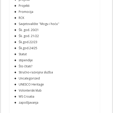
Projekti
Promocija
RCK
Savjetovalište ''Mogu i hoću''
Šk. god. 20/21
Šk. god. 21/22
Šk.god.22/23
Šk.god.24/25
Statut
stipendije
Što čitati?
Stručno-razvojna služba
Uncategorized
UNESCO Heritage
Volonterski klub
WS Croatia
zapošljavanja