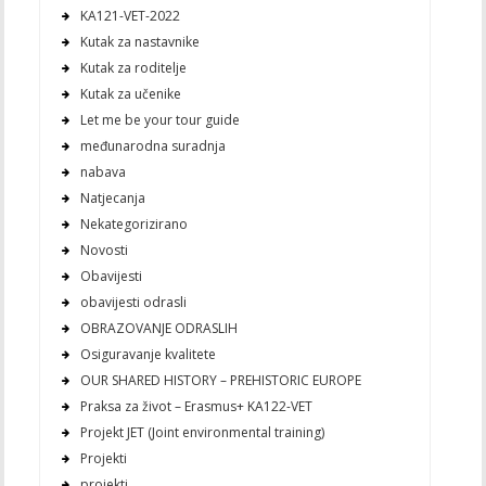
KA121-VET-2022
Kutak za nastavnike
Kutak za roditelje
Kutak za učenike
Let me be your tour guide
međunarodna suradnja
nabava
Natjecanja
Nekategorizirano
Novosti
Obavijesti
obavijesti odrasli
OBRAZOVANJE ODRASLIH
Osiguravanje kvalitete
OUR SHARED HISTORY – PREHISTORIC EUROPE
Praksa za život – Erasmus+ KA122-VET
Projekt JET (Joint environmental training)
Projekti
projekti