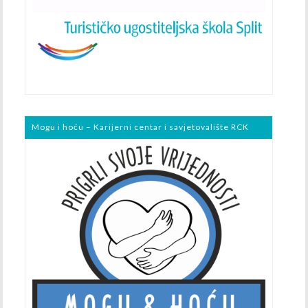
Mogu i hoću – Karijerni centar i savjetovalište RCK