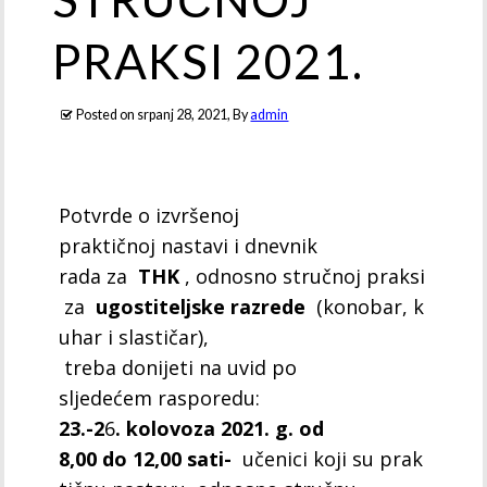
PRAKSI 2021.
Posted on
srpanj 28, 2021
, By
admin
Potvrde o izvršenoj
praktičnoj nastavi i dnevnik
rada za
THK
, odnosno stručnoj praksi
za
ugostiteljske razrede
(konobar, k
uhar i slastičar),
treba donijeti na uvid po
sljedećem rasporedu:
23.-2
6
. kolovoza 2021. g. od
8,00 do 12,00 sati-
učenici koji su prak