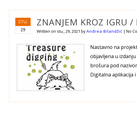
ZNANJEM KROZ IGRU 
STU.
29
Written on
stu., 29, 2021
by
Andrea Bilandžić
|
No C
Nastavno na projekt 
objavljena u izdanju 
brošura pod nazivom
Digitalna aplikacija