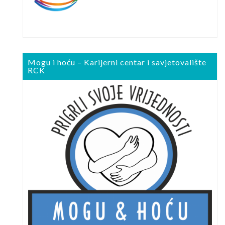
Mogu i hoću – Karijerni centar i savjetovalište
RCK