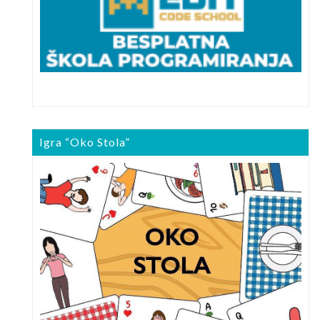
Igra “Oko Stola”