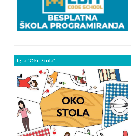
Igra “Oko Stola”