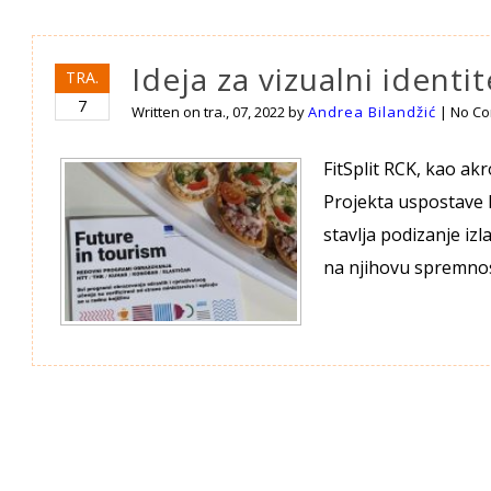
Ideja za vizualni identi
TRA.
7
Written on
tra., 07, 2022
by
Andrea Bilandžić
|
No C
FitSplit RCK, kao akr
Projekta uspostave R
stavlja podizanje iz
na njihovu spremnost