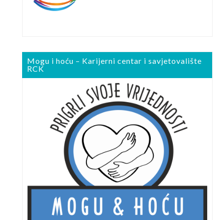
Mogu i hoću – Karijerni centar i savjetovalište
RCK