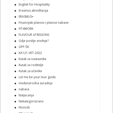
English for Hospitality
Erasmus akreditacija
ERASMUS+
Financijski planovi i planovi nabave
FIT4WORK
FLAVOUR of REGIONS
Gdje poslije srednje?
GPP-ŠK
KA121-VET-2022
Kutak za nastavnike
Kutak za roditelje
Kutak za učenike
Let me be your tour guide
međunarodna suradnja
nabava
Natjecanja
Nekategorizirano
Novosti