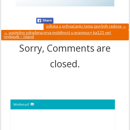
odluka o prihvaćanju tema završnih radova
→
←
uspješno odrađena prva mobilnost u erasmus+ ka121 vet
reykjavik – island
Sorry, Comments are
closed.
Webmail