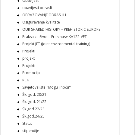
Obavijesti
obavijesti odrasli
OBRAZOVANJE ODRASLIH
Osiguravanje kvalitete
OUR SHARED HISTORY – PREHISTORIC EUROPE
Praksa za život – Erasmus+ KA122-VET
Projekt JET (Joint environmental training)
Projekti
projekti
Projekti
Promocija
RCK
Savjetovalište ''Mogu i hoću''
Šk. god. 20/21
Šk. god. 21/22
Šk.god.22/23
Šk.god.24/25
Statut
stipendije