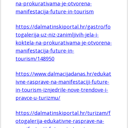
na-prokurativama-je-otvorena-
manifestacija-future-in-tourism
https://dalmatinskiportal.hr/gastro/fo
togalerija-uz-niz-zanimljivih-jela-i-
koktela-na-prokurativama-je-otvorena-
manifestacija-future-in-
tourism/148950
https://www.dalmacijadanas.hr/edukat
ivne-rasprave-na-manifestaciji-future-
in-tourism-iznjedrile-nove-trendove-i-
pravce-u-turizmu/
https://dalmatinskiportal.hr/turizam/f
otogalerija-edukativne-rasprave-na-