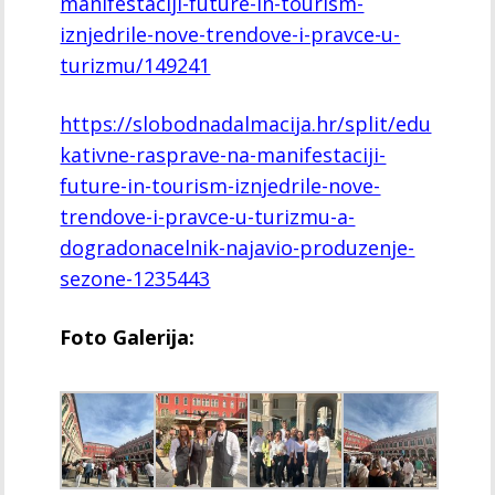
manifestaciji-future-in-tourism-
iznjedrile-nove-trendove-i-pravce-u-
turizmu/149241
https://slobodnadalmacija.hr/split/edu
kativne-rasprave-na-manifestaciji-
future-in-tourism-iznjedrile-nove-
trendove-i-pravce-u-turizmu-a-
dogradonacelnik-najavio-produzenje-
sezone-1235443
Foto Galerija: