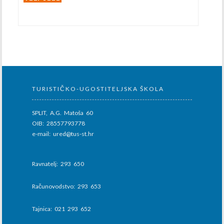
TURISTIČKO-UGOSTITELJSKA ŠKOLA
SPLIT, A.G. Matoša 60
OIB: 28557793778
e-mail: ured@tus-st.hr
Ravnatelj: 293 650
Računovodstvo: 293 653
Tajnica: 021 293 652