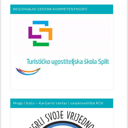
REGIONALNI CENTAR KOMPETENTNOSTI
Mogu i hoću – Karijerni centar i savjetovalište RCK