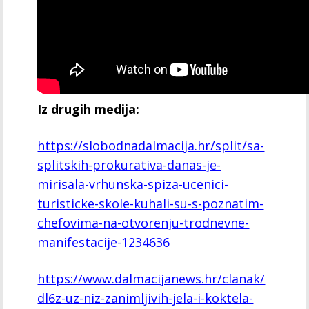
Iz drugih medija:
https://slobodnadalmacija.hr/split/sa-
splitskih-prokurativa-danas-je-
mirisala-vrhunska-spiza-ucenici-
turisticke-skole-kuhali-su-s-poznatim-
chefovima-na-otvorenju-trodnevne-
manifestacije-1234636
https://www.dalmacijanews.hr/clanak/
dl6z-uz-niz-zanimljivih-jela-i-koktela-