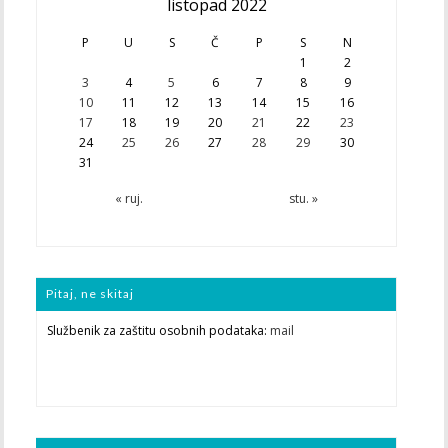
listopad 2022
P
U
S
Č
P
S
N
1
2
3
4
5
6
7
8
9
10
11
12
13
14
15
16
17
18
19
20
21
22
23
24
25
26
27
28
29
30
31
« ruj.
stu. »
Pitaj, ne skitaj
Službenik za zaštitu osobnih podataka:
mail