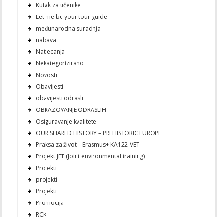
Kutak za učenike
Let me be your tour guide
međunarodna suradnja
nabava
Natjecanja
Nekategorizirano
Novosti
Obavijesti
obavijesti odrasli
OBRAZOVANJE ODRASLIH
Osiguravanje kvalitete
OUR SHARED HISTORY – PREHISTORIC EUROPE
Praksa za život – Erasmus+ KA122-VET
Projekt JET (Joint environmental training)
Projekti
projekti
Projekti
Promocija
RCK