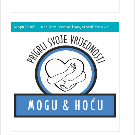
Mogu i hoću – Karijerni centar i savjetovalište RCK