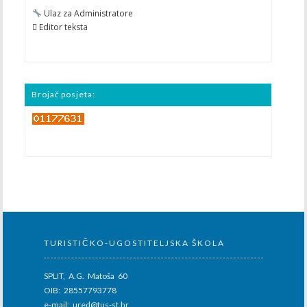
Ulaz za Administratore
 Editor teksta
Brojač posjeta:
TURISTIČKO-UGOSTITELJSKA ŠKOLA
SPLIT, A.G. Matoša 60
OIB: 28557793778
e-mail: ured@tus-st.hr