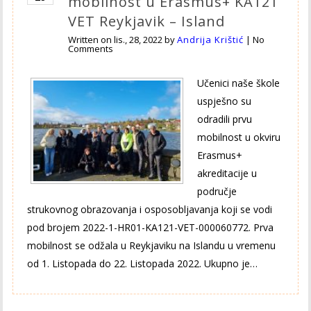
mobilnost u Erasmus+ KA121
VET Reykjavik – Island
Written on
lis., 28, 2022
by
Andrija Krištić
|
No
Comments
Učenici naše škole
uspješno su
odradili prvu
mobilnost u okviru
Erasmus+
akreditacije u
područje
strukovnog obrazovanja i osposobljavanja koji se vodi
pod brojem 2022-1-HR01-KA121-VET-000060772. Prva
mobilnost se odžala u Reykjaviku na Islandu u vremenu
od 1. Listopada do 22. Listopada 2022. Ukupno je…