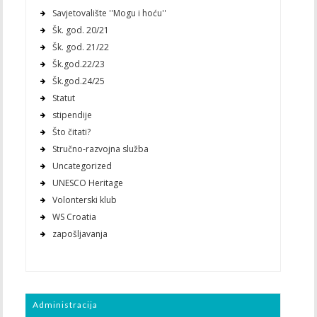
Savjetovalište ''Mogu i hoću''
Šk. god. 20/21
Šk. god. 21/22
Šk.god.22/23
Šk.god.24/25
Statut
stipendije
Što čitati?
Stručno-razvojna služba
Uncategorized
UNESCO Heritage
Volonterski klub
WS Croatia
zapošljavanja
Administracija