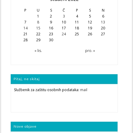
P
U
S
Č
P
S
N
1
2
3
4
5
6
7
8
9
10
11
12
13
14
15
16
17
18
19
20
21
22
23
24
25
26
27
28
29
30
« lis.
pro. »
Pitaj, ne skitaj
Službenik za zaštitu osobnih podataka:
mail
Nove objave