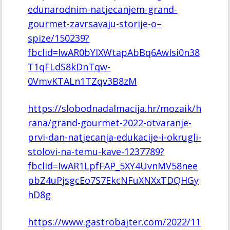
edunarodnim-natjecanjem-grand-
gourmet-zavrsavaju-storije-o–
spize/150239?
fbclid=IwAR0bYIXWtapAbBq6AwIsi0n38
T1qFLdS8kDnTqw-
0VmvKTALn1TZqv3B8zM
https://slobodnadalmacija.hr/mozaik/h
rana/grand-gourmet-2022-otvaranje-
prvi-dan-natjecanja-edukacije-i-okrugli-
stolovi-na-temu-kave-1237789?
fbclid=IwAR1LpfFAP_5XY4UvnMV58nee
pbZ4uPjsgcEo7S7EkcNFuXNXxTDQHGy
hD8g
https://www.gastrobajter.com/2022/11