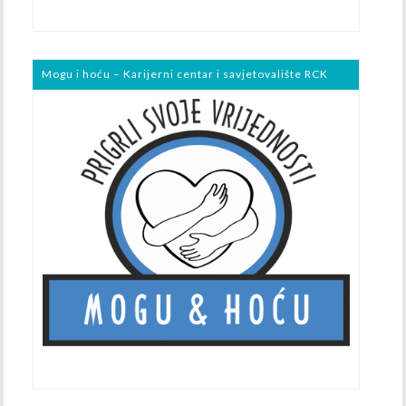
Mogu i hoću – Karijerni centar i savjetovalište RCK