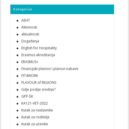
Kategorije
AEHT
Aktivnosti
aktualnosti
Događanja
English for Hospitality
Erasmus akreditacija
ERASMUS+
Financijski planovi i planovi nabave
FIT4WORK
FLAVOUR of REGIONS
Gdje poslije srednje?
GPP-ŠK
KA121-VET-2022
Kutak za nastavnike
Kutak za roditelje
Kutak za učenike