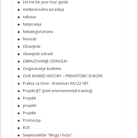
Let me be your tour guide
međunarodna suradnja
nabava
Natjecanja
Nekategorizirano
Novosti
Obavijesti
obavijesti odrasli
OBRAZOVANJE ODRASLIH
Osiguravanje kvalitete
OUR SHARED HISTORY – PREHISTORIC EUROPE
Praksa za život – Erasmus+ KA122-VET
Projekt JET (Joint environmental training)
Projekti
projekti
Projekti
Promocija
RCK
Savjetovalište ''Mogu i hoću''