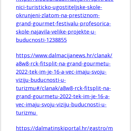
nici-turisticko-ugostiteljske-skole-
okrunjeni-zlatom-na-prestiznom-
grand-gourmet-festivalu-profesorica-
skole-najavila-velike-projekte-u-
buducnosti-1238855
https://www.dalmacijanews.hr/clanak/
a8w8-rck-fitsplit-na-grand-gourmetu-
2022-tek-im-je-16-a-vec-imaju-svoju-
viziju-buducnosti-u-
turizmu#/clanak/a8w8-rck-fitsplit-na-
grand-gourmetu-2022-tek-im-je-16-a-
vec-imaju-svoju-viziju-buducnosti-u-
turizmu
https://dalmatinskiportal.hr/gastro/m