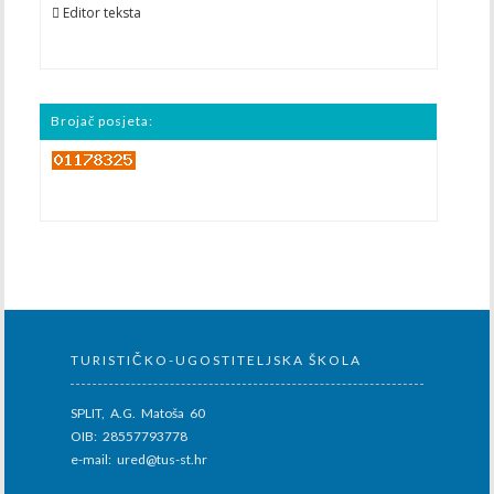
 Editor teksta
Brojač posjeta:
TURISTIČKO-UGOSTITELJSKA ŠKOLA
SPLIT, A.G. Matoša 60
OIB: 28557793778
e-mail: ured@tus-st.hr