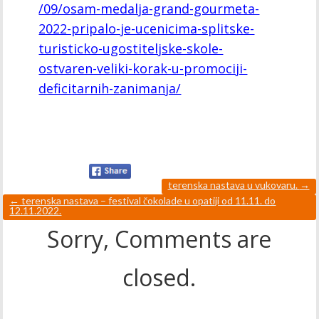
/09/osam-medalja-grand-gourmeta-
2022-pripalo-je-ucenicima-splitske-
turisticko-ugostiteljske-skole-
ostvaren-veliki-korak-u-promociji-
deficitarnih-zanimanja/
terenska nastava u vukovaru.
→
←
terenska nastava – festival čokolade u opatiji od 11.11. do
12.11.2022.
Sorry, Comments are
closed.