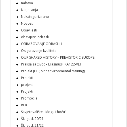
nabava
Natjecanja
Nekategorizirano
Novosti
Obavijesti
obavijesti odrasli
OBRAZOVANJE ODRASLIH
Osiguravanje kvalitete
OUR SHARED HISTORY – PREHISTORIC EUROPE
Praksa za život – Erasmus+ KA122-VET
Projekt JET (Joint environmental training)
Projekti
projekti
Projekti
Promocija
RCK
Savjetovalište ''Mogu i hoću''
Šk. god. 20/21
Šk. god. 21/22