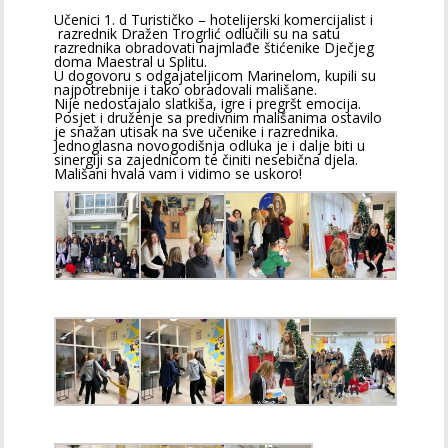
Učenici 1. d Turističko – hotelijerski komercijalist i
razrednik Dražen Trogrlić odlučili su na satu
razrednika obradovati najmlađe štićenike Dječjeg
doma Maestral u Splitu.
U dogovoru s odgajateljicom Marinelom, kupili su
najpotrebnije i tako obradovali mališane.
Nije nedostajalo slatkiša, igre i pregršt emocija.
Posjet i druženje sa predivnim mališanima ostavilo
je snažan utisak na sve učenike i razrednika.
Jednoglasna novogodišnja odluka je i dalje biti u
sinergiji sa zajednicom te činiti nesebična djela.
Mališani hvala vam i vidimo se uskoro!