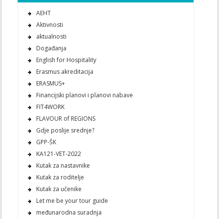
AEHT
Aktivnosti
aktualnosti
Događanja
English for Hospitality
Erasmus akreditacija
ERASMUS+
Financijski planovi i planovi nabave
FIT4WORK
FLAVOUR of REGIONS
Gdje poslije srednje?
GPP-ŠK
KA121-VET-2022
Kutak za nastavnike
Kutak za roditelje
Kutak za učenike
Let me be your tour guide
međunarodna suradnja