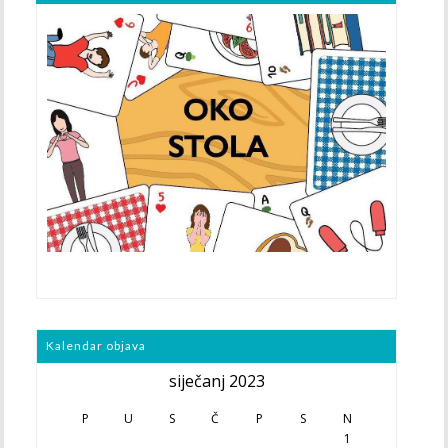
Kalendar objava
siječanj 2023
P
U
S
Č
P
S
N
1