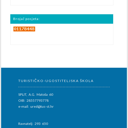
Brojač posjeta:
TURISTIČKO-UGOSTITELJSKA ŠKOLA
SPLIT, A.G. Matoša 60
OIB: 28557793778
e-mail: ured@tus-st.hr
Ravnatelj: 293 650