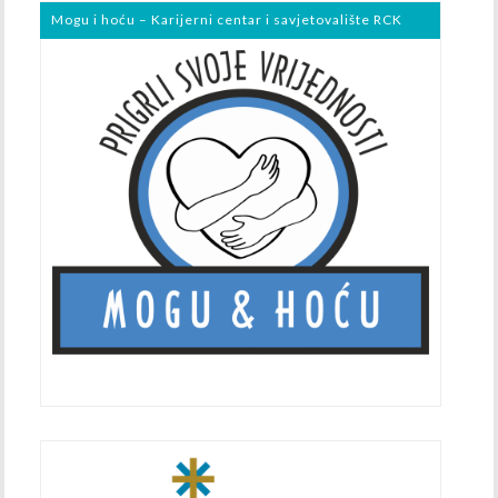
Mogu i hoću – Karijerni centar i savjetovalište RCK