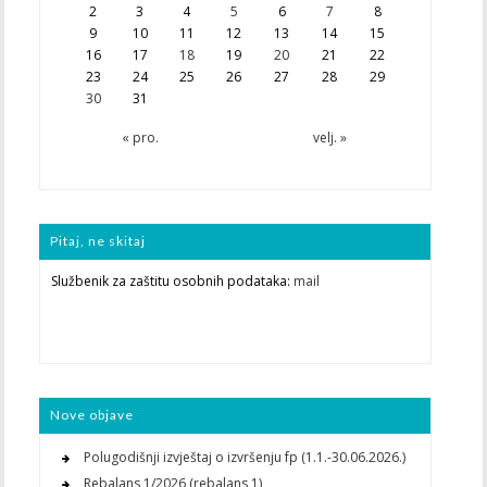
2
3
4
5
6
7
8
9
10
11
12
13
14
15
16
17
18
19
20
21
22
23
24
25
26
27
28
29
30
31
« pro.
velj. »
Pitaj, ne skitaj
Službenik za zaštitu osobnih podataka:
mail
Nove objave
Polugodišnji izvještaj o izvršenju fp (1.1.-30.06.2026.)
Rebalans 1/2026 (rebalans 1)