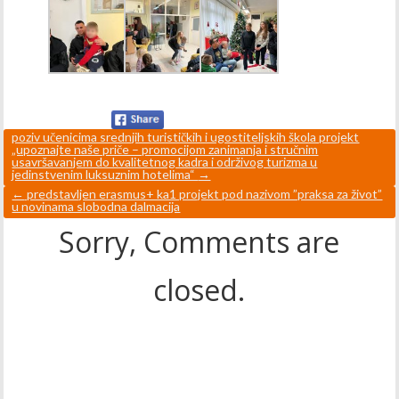
poziv učenicima srednjih turističkih i ugostiteljskih škola projekt
„upoznajte naše priče – promocijom zanimanja i stručnim
usavršavanjem do kvalitetnog kadra i održivog turizma u
jedinstvenim luksuznim hotelima“
→
←
predstavljen erasmus+ ka1 projekt pod nazivom ”praksa za život”
u novinama slobodna dalmacija
Sorry, Comments are
closed.