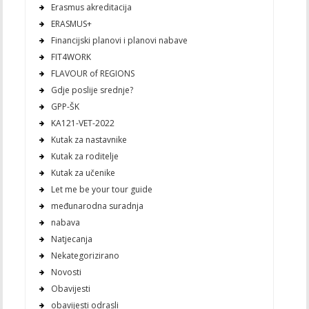
Erasmus akreditacija
ERASMUS+
Financijski planovi i planovi nabave
FIT4WORK
FLAVOUR of REGIONS
Gdje poslije srednje?
GPP-ŠK
KA121-VET-2022
Kutak za nastavnike
Kutak za roditelje
Kutak za učenike
Let me be your tour guide
međunarodna suradnja
nabava
Natjecanja
Nekategorizirano
Novosti
Obavijesti
obavijesti odrasli