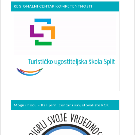
REGIONALNI CENTAR KOMPETENTNOSTI
Mogu i hoću – Karijerni centar i savjetovalište RCK