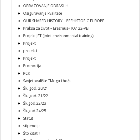
OBRAZOVANJE ODRASLIH
Osiguravanje kvalitete
OUR SHARED HISTORY – PREHISTORIC EUROPE
Praksa za život – Erasmus+ KA122-VET
Projekt JET (Joint environmental training)
Projekti
projekti
Projekti
Promocija
RCK
Savjetovalište ''Mogu i hoću''
Šk. god. 20/21
Šk. god. 21/22
Šk.god.22/23
Šk.god.24/25
Statut
stipendije
Što čitati?