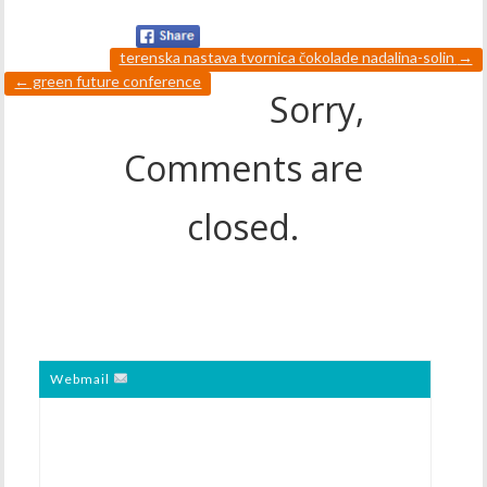
terenska nastava tvornica čokolade nadalina-solin
→
←
green future conference
Sorry,
Comments are
closed.
Webmail