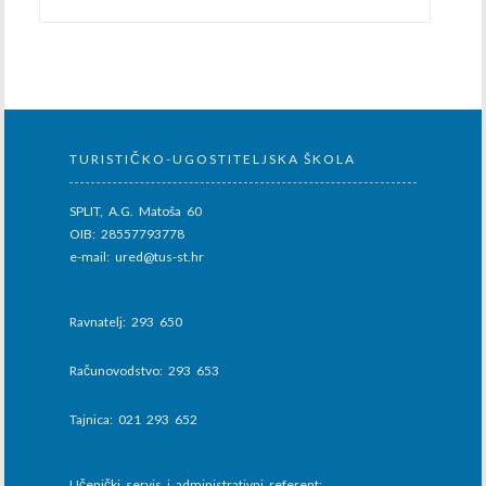
TURISTIČKO-UGOSTITELJSKA ŠKOLA
SPLIT, A.G. Matoša 60
OIB: 28557793778
e-mail: ured@tus-st.hr
Ravnatelj: 293 650
Računovodstvo: 293 653
Tajnica: 021 293 652
Učenički servis i administrativni referent: