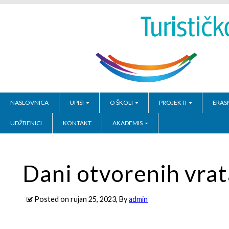
NASLOVNICA
UPISI
O ŠKOLI
PROJEKTI
ERAS
UDŽBENICI
KONTAKT
AKADEMIS
Dani otvorenih vrata
Posted on
rujan 25, 2023
, By
admin