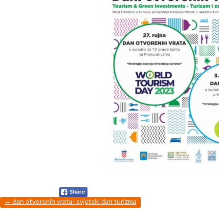
←
dan otvorenih vrata- svjetski dan turizma