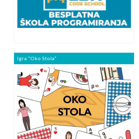
Igra “Oko Stola”