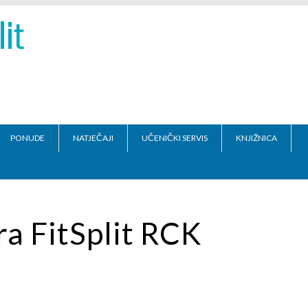
PONUDE
NATJEČAJI
UČENIČKI SERVIS
KNJIŽNICA
ra FitSplit RCK