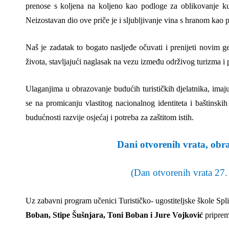
prenose s koljena na koljeno kao podloge za oblikovanje kul
Neizostavan dio ove priče je i sljubljivanje vina s hranom kao 
Naš je zadatak to bogato nasljeđe očuvati i prenijeti novim 
života, stavljajući naglasak na vezu između održivog turizma i 
Ulaganjima u obrazovanje budućih turističkih djelatnika, imaj
se na promicanju vlastitog nacionalnog identiteta i baštinskih
budućnosti razvije osjećaj i potreba za zaštitom istih.
Dani otvorenih vrata, obr
(Dan otvorenih vrata 27.
Uz zabavni program učenici Turističko- ugostiteljske škole Spli
Boban, Stipe Šušnjara, Toni Boban i Jure Vojković
priprema