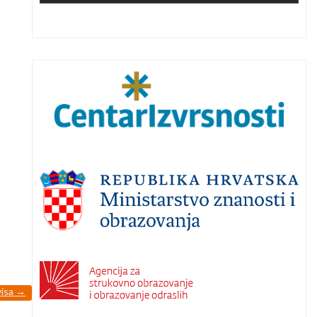
visa
→