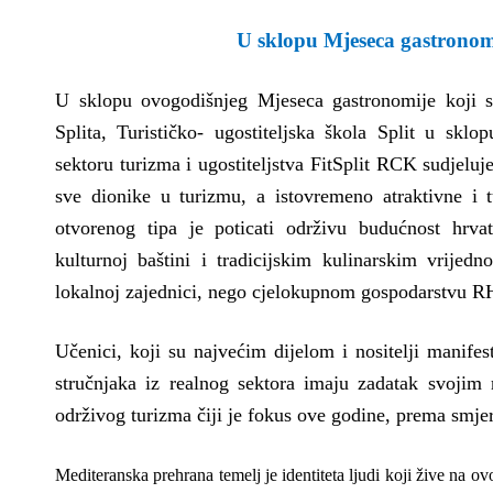
U sklopu Mjeseca gastronomi
U sklopu ovogodišnjeg Mjeseca gastronomije koji 
Splita, Turističko- ugostiteljska škola Split u skl
sektoru turizma i ugostiteljstva FitSplit RCK sudjeluj
sve dionike u turizmu, a istovremeno atraktivne i t
otvorenog tipa je poticati održivu budućnost hrva
kulturnoj baštini i tradicijskim kulinarskim vrije
lokalnoj zajednici, nego cjelokupnom gospodarstvu R
Učenici, koji su najvećim dijelom i nositelji manifes
stručnjaka iz realnog sektora imaju zadatak svojim 
održivog turizma čiji je fokus ove godine, prema s
Mediteranska prehrana temelj je identiteta ljudi koji žive na ov