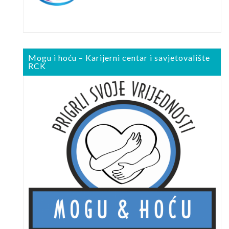
Mogu i hoću – Karijerni centar i savjetovalište
RCK