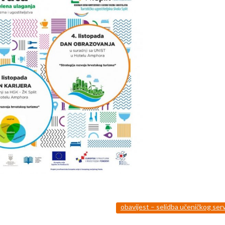
obavijest – selidba učeničkog ser