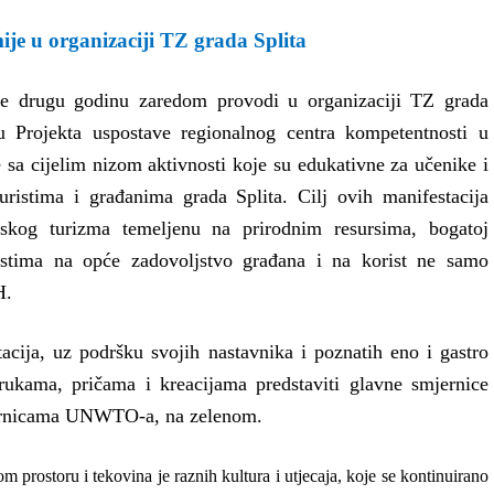
je u organizaciji TZ grada Splita
se drugu godinu zaredom provodi u organizaciji TZ grada
opu Projekta uspostave regionalnog centra kompetentnosti u
e sa cijelim nizom aktivnosti koje su edukativne za učenike i
uristima i građanima grada Splita. Cilj ovih manifestacija
tskog turizma temeljenu na prirodnim resursima, bogatoj
dnostima na opće zadovoljstvo građana i na korist ne samo
H.
tacija, uz podršku svojih nastavnika i poznatih eno i gastro
rukama, pričama i kreacijama predstaviti glavne smjernice
mjernicama UNWTO-a, na zelenom.
om prostoru i tekovina je raznih kultura i utjecaja, koje se kontinuirano