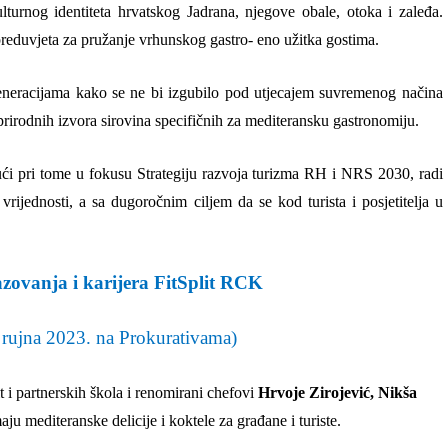
turnog identiteta hrvatskog Jadrana, njegove obale, otoka i zaleđa.
preduvjeta za pružanje vrhunskog gastro- eno užitka gostima.
generacijama kako se ne bi izgubilo pod utjecajem suvremenog načina
prirodnih izvora sirovina specifičnih za mediteransku gastronomiju.
ući pri tome u fokusu Strategiju razvoja turizma RH i NRS 2030, radi
 vrijednosti, a sa dugoročnim ciljem da se kod turista i posjetitelja u
azovanja i karijera FitSplit RCK
 rujna 2023. na Prokurativama)
t i partnerskih škola i renomirani chefovi
Hrvoje Zirojević, Nikša
ju mediteranske delicije i koktele za građane i turiste.