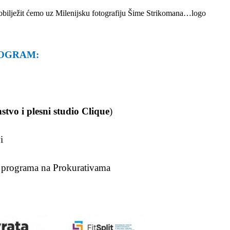
it obilježit ćemo uz Milenijsku fotografiju Šime Strikomana…logo
OGRAM:
stvo i plesni studio Clique
)
i
 programa na Prokurativama