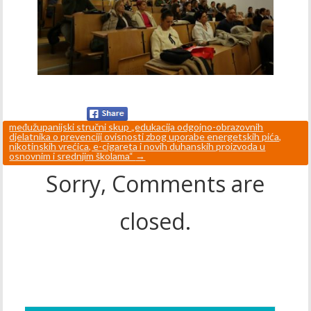
međužupanijski stručni skup „edukacija odgojno-obrazovnih
djelatnika o prevenciji ovisnosti zbog uporabe energetskih pića,
nikotinskih vrećica, e-cigareta i novih duhanskih proizvoda u
osnovnim i srednjim školama“
→
Sorry, Comments are
closed.