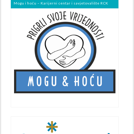
Mogu i hoću – Karijerni centar i savjetovalište RCK