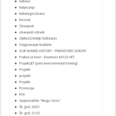
nabava
Natjecanja
Nekategorizirano
Novosti
Obavijesti
obavijesti odrasli
OBRAZOVANJE ODRASLIH
Osiguravanje kvalitete
OUR SHARED HISTORY – PREHISTORIC EUROPE
Praksa za život – Erasmus+ KA122-VET
Projekt JET (Joint environmental training)
Projekti
projekti
Projekti
Promocija
RCK
Savjetovalište ''Mogu i hoću''
Šk. god. 20/21
Šk. god. 21/22