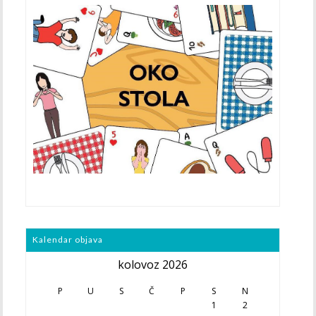
Kalendar objava
kolovoz 2026
P
U
S
Č
P
S
N
1
2