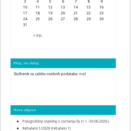
3
4
5
6
7
8
9
10
11
12
13
14
15
16
17
18
19
20
21
22
23
24
25
26
27
28
29
30
31
« srp.
Pitaj, ne skitaj
Službenik za zaštitu osobnih podataka:
mail
Nove objave
Polugodišnji izvještaj o izvršenju fp (1.1.-30.06.2026.)
Rebalans 1/2026 (rebalans 1)