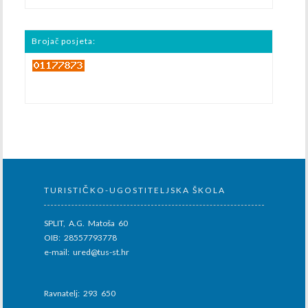
Brojač posjeta:
TURISTIČKO-UGOSTITELJSKA ŠKOLA
SPLIT, A.G. Matoša 60
OIB: 28557793778
e-mail: ured@tus-st.hr
Ravnatelj: 293 650